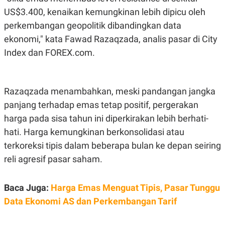
C
L
A
E
US$3.400, kenaikan kemungkinan lebih dipicu oleh
D
A
perkembangan geopolitik dibandingkan data
E
S
M
E
ekonomi," kata Fawad Razaqzada, analis pasar di City
Y
.
I
Index dan FOREX.com.
D
L
K
A
I
N
N
Razaqzada menambahkan, meski pandangan jangka
G
E
panjang terhadap emas tetap positif, pergerakan
G
R
A
J
harga pada sisa tahun ini diperkirakan lebih berhati-
N
A
A
E
hati. Harga kemungkinan berkonsolidasi atau
N
M
C
I
terkoreksi tipis dalam beberapa bulan ke depan seiring
E
T
reli agresif pasar saham.
T
E
A
N
K
Baca Juga:
Harga Emas Menguat Tipis, Pasar Tunggu
E
A
P
D
Data Ekonomi AS dan Perkembangan Tarif
A
V
P
E
E
R