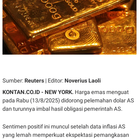
A
A
S
L
I
K
I
E
N
U
D
A
U
N
S
G
T
A
R
N
I
P
I
E
N
L
T
Sumber:
Reuters
| Editor:
Noverius Laoli
U
E
A
R
N
N
KONTAN.CO.ID - NEW YORK.
Harga emas menguat
G
A
pada Rabu (13/8/2025) didorong pelemahan dolar AS
U
S
S
I
dan turunnya imbal hasil obligasi pemerintah AS.
A
O
H
N
A
A
L
Sentimen positif ini muncul setelah data inflasi AS
P
R
yang lemah memperkuat ekspektasi pemangkasan
E
E