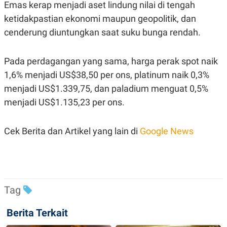
Emas kerap menjadi aset lindung nilai di tengah
R
T
I
ketidakpastian ekonomi maupun geopolitik, dan
S
I
cenderung diuntungkan saat suku bunga rendah.
N
G
K
Pada perdagangan yang sama, harga perak spot naik
G
1,6% menjadi US$38,50 per ons, platinum naik 0,3%
M
E
menjadi US$1.339,75, dan paladium menguat 0,5%
D
I
menjadi US$1.135,23 per ons.
A
.
I
Cek Berita dan Artikel yang lain di
Google News
D
SITEMAP
PROFILE
TERM
OF
USE
Tag
PEDOMAN
PEMBERITAAN
Berita Terkait
SIBER
PRIVACY