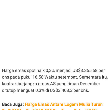
E
E
H
S
A
T
T
Y
A
L
N
E
E
A
N
N
G
A
L
L
I
I
S
S
H
I
S
E
K
X
O
E
L
Harga emas spot naik 0,3% menjadi US$3.355,58 per
C
O
U
M
ons pada pukul 16.58 Waktu setempat. Sementara itu,
T
kontrak berjangka emas AS pengiriman Desember
I
V
ditutup menguat 0,3% di US$3.408,3 per ons.
E
C
O
R
Baca Juga:
Harga Emas Antam Logam Mulia Turun
N