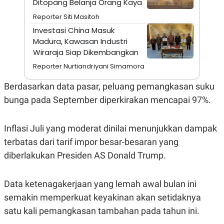
Ditopang Belanja Orang Kaya
A
I
S
V
Reporter Siti Masitoh
K
E
E
Investasi China Masuk
M
Madura, Kawasan Industri
E
Wiraraja Siap Dikembangkan
N
T
Reporter Nurtiandriyani Simamora
E
R
I
Berdasarkan data pasar, peluang pemangkasan suku
A
bunga pada September diperkirakan mencapai 97%.
N
L
E
Inflasi Juli yang moderat dinilai menunjukkan dampak
S
T
terbatas dari tarif impor besar-besaran yang
A
R
diberlakukan Presiden AS Donald Trump.
I
Data ketenagakerjaan yang lemah awal bulan ini
KANAL
semakin memperkuat keyakinan akan setidaknya
satu kali pemangkasan tambahan pada tahun ini.
P
I
U
M