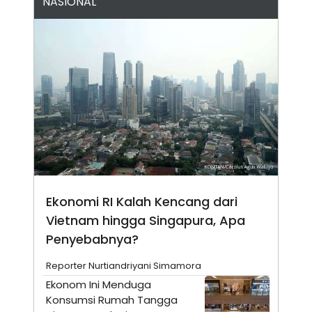
NASIONAL
N
S
E
E
W
R
S
E
S
M
E
O
T
N
U
I
P
A
A
K
D
I
V
L
A
S
K
O
R
Ekonomi RI Kalah Kencang dari
P
Vietnam hingga Singapura, Apa
O
R
Penyebabnya?
A
S
I
Reporter Nurtiandriyani Simamora
K
N
Ekonom Ini Menduga
I
A
Konsumsi Rumah Tangga
L
T