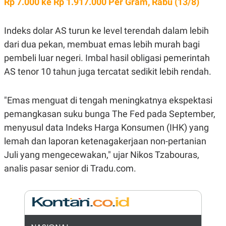
Rp 7.000 ke Rp 1.917.000 Per Gram, Rabu (13/8)
E
R
F
B
Indeks dolar AS turun ke level terendah dalam lebih
O
U
K
S
dari dua pekan, membuat emas lebih murah bagi
U
I
S
N
pembeli luar negeri. Imbal hasil obligasi pemerintah
E
AS tenor 10 tahun juga tercatat sedikit lebih rendah.
S
S
I
N
"Emas menguat di tengah meningkatnya ekspektasi
S
I
pemangkasan suku bunga The Fed pada September,
G
menyusul data Indeks Harga Konsumen (IHK) yang
H
T
lemah dan laporan ketenagakerjaan non-pertanian
S
B
Juli yang mengecewakan," ujar Nikos Tzabouras,
T
E
O
L
analis pasar senior di Tradu.com.
C
A
K
N
S
J
E
A
T
O
U
N
P