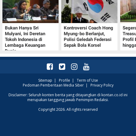
Bukan Hanya Sri
Kontroversi Coach Hong
Seger
Mulyani, Ini Deretan
Myung-bo Berlanjut,
Treasu
Tokoh Indonesia di
Polisi Geledah Federasi
Profil
Lembaga Keuangan
Sepak Bola Korsel
hingga
Dunia
Sitemap
|
Profile
|
Term of Use
Pedoman Pemberitaan Media Siber
|
Privacy Policy
Disclaimer: Seluruh konten berita yang ditayangkan di kontan.co.id ini
merupakan tanggung jawab Pemimpin Redaksi.
Copyright 2026. All rights reserved