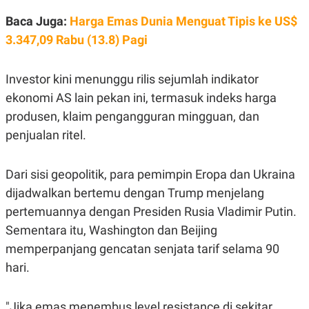
S
A
A
G
Baca Juga:
Harga Emas Dunia Menguat Tipis ke US$
T
E
D
S
3.347,09 Rabu (13.8) Pagi
A
T
A
Investor kini menunggu rilis sejumlah indikator
K
L
ekonomi AS lain pekan ini, termasuk indeks harga
O
I
N
P
produsen, klaim pengangguran mingguan, dan
T
S
A
U
penjualan ritel.
N
S
T
V
Dari sisi geopolitik, para pemimpin Eropa dan Ukraina
dijadwalkan bertemu dengan Trump menjelang
JARINGAN
pertemuannya dengan Presiden Rusia Vladimir Putin.
Sementara itu, Washington dan Beijing
K
P
O
R
memperpanjang gencatan senjata tarif selama 90
N
E
hari.
T
S
A
S
N
R
A
E
"Jika emas menembus level resistance di sekitar