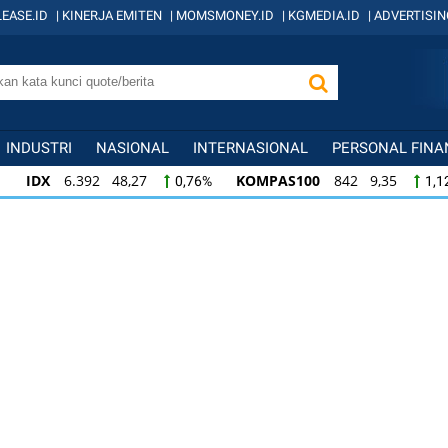
EASE.ID
|
KINERJA EMITEN
|
MOMSMONEY.ID
|
KGMEDIA.ID
|
ADVERTISIN
INDUSTRI
NASIONAL
INTERNASIONAL
PERSONAL FINA
IDX
6.392 48,27
KOMPAS100
842 9,35
0,76%
1,1
KOMPAS100
842 9,35
LQ45
639 7,95
1,12%
1,26
LQ45
639 7,95
ISSI
222 2,35
IDX3
1,26%
1,07%