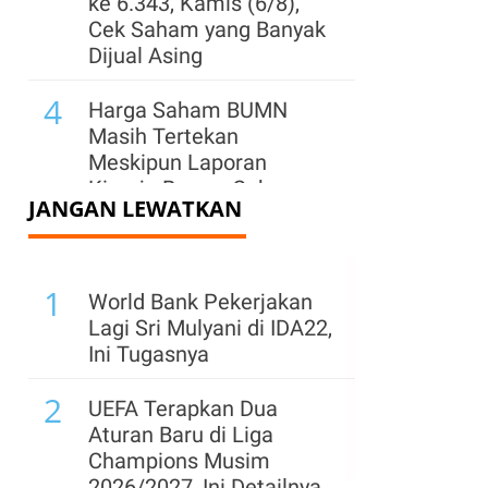
ke 6.343, Kamis (6/8),
Cek Saham yang Banyak
Dijual Asing
4
Harga Saham BUMN
Masih Tertekan
Meskipun Laporan
Kinerja Bagus, Cek yang
JANGAN LEWATKAN
Layak Beli?
5
Wall Street Ditutup Turun
1
Kamis (6/8), Cermati
World Bank Pekerjakan
Perundingan AS-Iran dan
Lagi Sri Mulyani di IDA22,
Laporan Emiten
Ini Tugasnya
6
2
Asing Borong Saham-
UEFA Terapkan Dua
Saham Ini Saat IHSG
Aturan Baru di Liga
Terkoreksi, Ada BBCA
Champions Musim
dan TLKM, Kamis (6/8)
2026/2027, Ini Detailnya