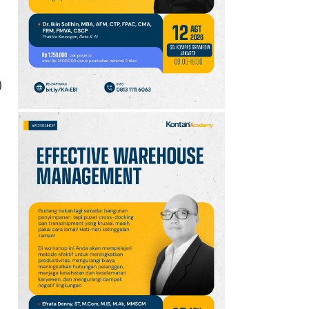
GOTF MLBB 2026: ONIC
dan Vitality Bersiap
Amankan Semifinal
)