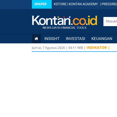
EPAPER
KSTORE
|
KONTAN ACADEMY
|
PRESSREL
INSIGHT
INVESTASI
KEUANGAN
INDIKATOR |
Jum'at, 7 Agustus 2026
|
04
:
11
WIB |