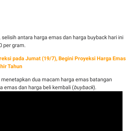
selisih antara harga emas dan harga buyback hari ini
0 per gram.
reksi pada Jumat (19/7), Begini Proyeksi Harga Emas
hir Tahun
m menetapkan dua macam harga emas batangan
a emas dan harga beli kembali (
buyback
).