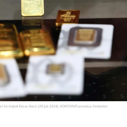
Ini Anjlok Kocar-Kacir (20 Juli 2024). KONTAN/Fransiskus Simbolon