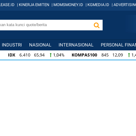
EASE.ID
|
KINERJA EMITEN
|
MOMSMONEY.ID
|
KGMEDIA.ID
|
ADVERTISIN
INDUSTRI
NASIONAL
INTERNASIONAL
PERSONAL FINA
IDX
6.410 65,94
KOMPAS100
845 12,09
1,04%
1,
KOMPAS100
845 12,09
LQ45
640 9,44
1,45%
1,5
LQ45
640 9,44
ISSI
222 2,82
IDX3
1,50%
1,29%