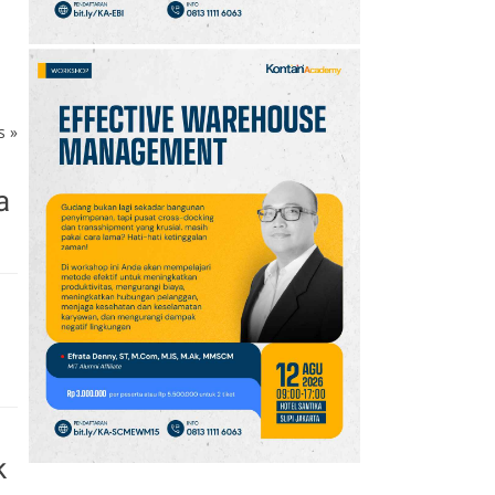
ks
»
a
k