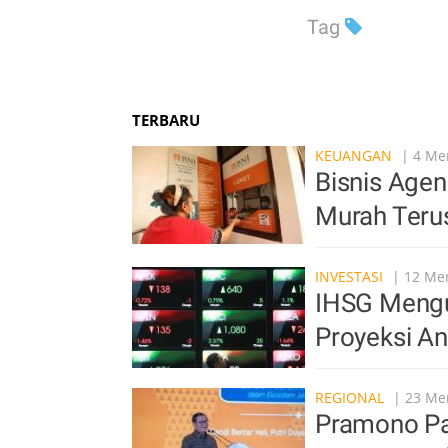
Tag
TERBARU
KEUANGAN
| 4 Men
Bisnis Agen
Murah Ter
INVESTASI
| 12 Men
IHSG Mengu
Proyeksi An
REGIONAL
| 23 Men
Pramono Pa