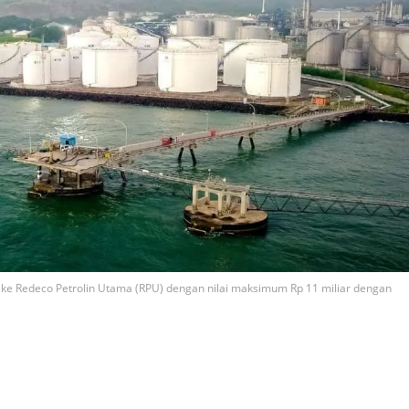
n ke Redeco Petrolin Utama (RPU) dengan nilai maksimum Rp 11 miliar dengan