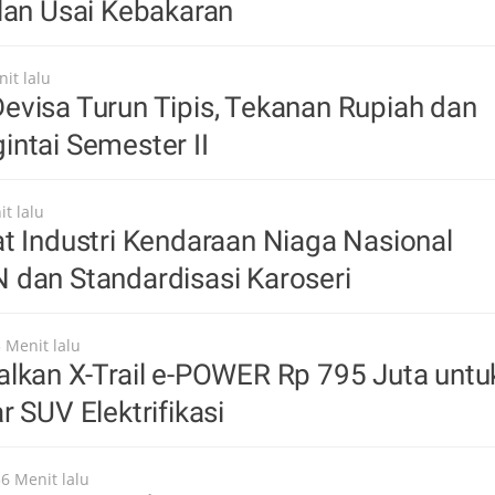
lan Usai Kebakaran
it lalu
visa Turun Tipis, Tekanan Rupiah dan
ntai Semester II
t lalu
t Industri Kendaraan Niaga Nasional
 dan Standardisasi Karoseri
 Menit lalu
lkan X-Trail e-POWER Rp 795 Juta untu
r SUV Elektrifikasi
36 Menit lalu