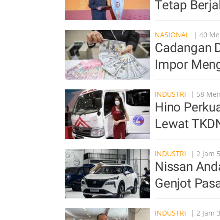
Tetap Berja
NASIONAL
| 40 Men
Cadangan De
Impor Mengi
INDUSTRI
| 58 Meni
Hino Perkua
Lewat TKDN
INDUSTRI
| 2 Jam 5
Nissan Anda
Genjot Pasa
INDUSTRI
| 2 Jam 