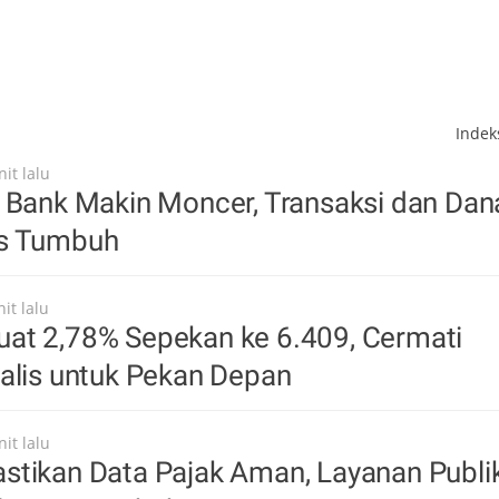
Inde
it lalu
 Bank Makin Moncer, Transaksi dan Dan
us Tumbuh
it lalu
at 2,78% Sepekan ke 6.409, Cermati
alis untuk Pekan Depan
it lalu
stikan Data Pajak Aman, Layanan Publi