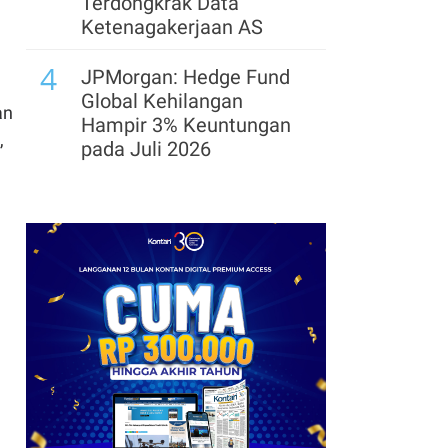
Terdongkrak Data
Ketenagakerjaan AS
4
JPMorgan: Hedge Fund
Global Kehilangan
an
Hampir 3% Keuntungan
,
pada Juli 2026
5
Bukit Darmo Property
(BKDP) Kebut Hotel
Hyatt Centric, Target
Operasi 2028
1
6
SEC Hentikan Gugatan
Insider Trading terhadap
Eks Bos Ontrak yang
Diampuni Trump