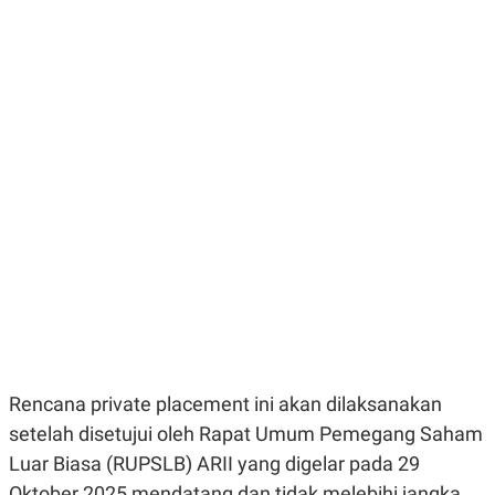
E
E
H
S
A
T
T
Y
A
L
N
E
E
A
N
N
G
A
L
L
I
I
S
S
H
I
S
E
K
X
O
E
L
C
O
U
M
T
I
V
Rencana private placement ini akan dilaksanakan
E
C
setelah disetujui oleh Rapat Umum Pemegang Saham
O
Luar Biasa (RUPSLB) ARII yang digelar pada 29
R
N
Oktober 2025 mendatang dan tidak melebihi jangka