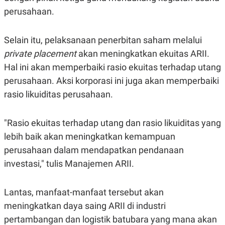
S
A
perusahaan.
A
G
T
E
D
S
A
Selain itu, pelaksanaan penerbitan saham melalui
T
A
private placement
akan meningkatkan ekuitas ARII.
K
L
Hal ini akan memperbaiki rasio ekuitas terhadap utang
O
I
perusahaan. Aksi korporasi ini juga akan memperbaiki
N
P
T
S
rasio likuiditas perusahaan.
A
U
N
S
T
V
"Rasio ekuitas terhadap utang dan rasio likuiditas yang
lebih baik akan meningkatkan kemampuan
JARINGAN
perusahaan dalam mendapatkan pendanaan
investasi," tulis Manajemen ARII.
K
P
O
R
N
E
Lantas, manfaat-manfaat tersebut akan
T
S
A
S
meningkatkan daya saing ARII di industri
N
R
pertambangan dan logistik batubara yang mana akan
A
E