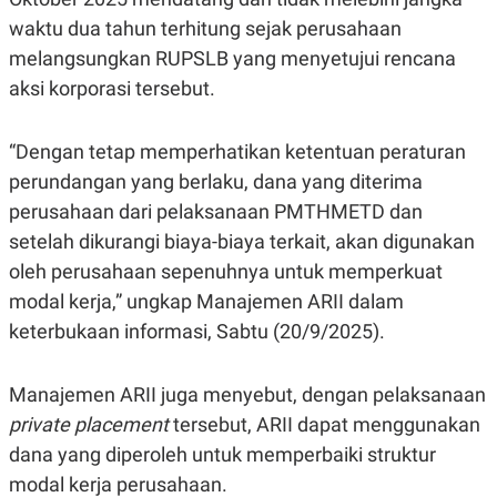
E
R
waktu dua tahun terhitung sejak perusahaan
F
B
melangsungkan RUPSLB yang menyetujui rencana
O
U
aksi korporasi tersebut.
K
S
U
I
S
N
E
“Dengan tetap memperhatikan ketentuan peraturan
S
S
perundangan yang berlaku, dana yang diterima
I
perusahaan dari pelaksanaan PMTHMETD dan
N
S
setelah dikurangi biaya-biaya terkait, akan digunakan
I
G
oleh perusahaan sepenuhnya untuk memperkuat
H
modal kerja,” ungkap Manajemen ARII dalam
T
keterbukaan informasi, Sabtu (20/9/2025).
S
B
T
E
O
L
C
A
Manajemen ARII juga menyebut, dengan pelaksanaan
K
N
S
J
private placement
tersebut, ARII dapat menggunakan
E
A
dana yang diperoleh untuk memperbaiki struktur
T
O
U
N
modal kerja perusahaan.
P