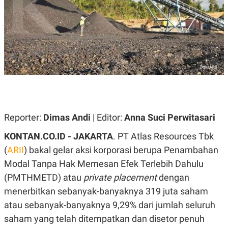
A
A
S
L
I
K
I
E
N
U
D
A
U
N
S
G
T
A
R
N
I
P
I
E
N
Reporter:
Dimas Andi
| Editor:
Anna Suci Perwitasari
L
T
U
E
KONTAN.CO.ID - JAKARTA
. PT Atlas Resources Tbk
A
R
N
N
(
ARII
) bakal gelar aksi korporasi berupa Penambahan
G
A
Modal Tanpa Hak Memesan Efek Terlebih Dahulu
U
S
S
I
(PMTHMETD) atau
private placement
dengan
A
O
H
N
menerbitkan sebanyak-banyaknya 319 juta saham
A
A
atau sebanyak-banyaknya 9,29% dari jumlah seluruh
L
saham yang telah ditempatkan dan disetor penuh
P
R
E
E