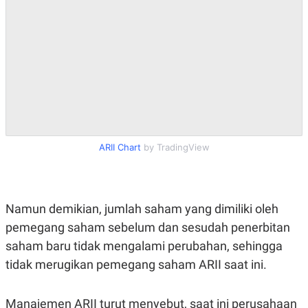
R
T
I
S
I
N
G
K
G
M
E
D
I
A
ARII Chart
by TradingView
.
I
D
Namun demikian, jumlah saham yang dimiliki oleh
pemegang saham sebelum dan sesudah penerbitan
SITEMAP
PROFILE
TERM
OF
saham baru tidak mengalami perubahan, sehingga
USE
tidak merugikan pemegang saham ARII saat ini.
PEDOMAN
PEMBERITAAN
SIBER
Manajemen ARII turut menyebut, saat ini perusahaan
PRIVACY