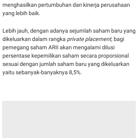
C
L
menghasilkan pertumbuhan dan kinerja perusahaan
A
E
D
A
yang lebih baik.
E
S
M
E
Y
.
Lebih jauh, dengan adanya sejumlah saham baru yang
I
D
dikeluarkan dalam rangka
private placement
, bagi
L
K
pemegang saham ARII akan mengalami dilusi
A
I
N
N
persentase kepemilikan saham secara proporsional
G
E
sesuai dengan jumlah saham baru yang dikeluarkan
G
R
A
J
yaitu sebanyak-banyaknya 8,5%.
N
A
A
E
N
M
C
I
E
T
T
E
A
N
K
E
A
P
D
A
V
P
E
E
R