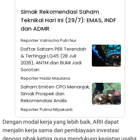
A
I
S
V
Simak Rekomendasi Saham
K
E
E
Teknikal Hari Ini (29/7): EMAS, INDF
M
E
dan ADMR
N
T
Reporter Vatrischa Putri Nur
E
R
Daftar Saham PER Terendah
I
& Tertinggi LQ45 (28 Juli
A
2026), ANTM dan BUMI Jadi
N
Sorotan
L
E
Reporter Hasbi Maulana
S
T
Saham Emiten CPO Menanjak,
A
Simak Prospek dan
R
Rekomendasi Analis
I
Reporter Pulina Nityakanti
KANAL
Dengan modal kerja yang lebih baik, ARII dapat
menjalin kerja sama dan pembiayaan investasi
P
I
U
M
dengan pihak ketiga guna mendukung kegiatan usaha