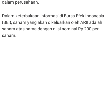
dalam perusahaan.
R
G
S
I
O
O
N
N
Dalam keterbukaan informasi di Bursa Efek Indonesia
A
A
(BEI), saham yang akan dikeluarkan oleh ARII adalah
L
L
F
saham atas nama dengan nilai nominal Rp 200 per
I
N
saham.
A
N
C
E
Y
C
A
A
N
R
G
I
T
T
E
A
R
H
.
U
.
.
K
L
E
I
S
F