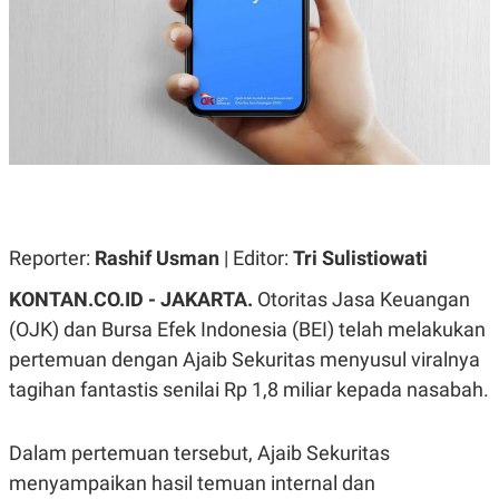
A
A
S
L
I
K
I
E
N
U
D
A
U
N
S
G
T
A
R
N
I
P
I
E
N
Reporter:
Rashif Usman
| Editor:
Tri Sulistiowati
L
T
U
E
KONTAN.CO.ID - JAKARTA.
Otoritas Jasa Keuangan
A
R
N
N
(OJK) dan Bursa Efek Indonesia (BEI) telah melakukan
G
A
pertemuan dengan Ajaib Sekuritas menyusul viralnya
U
S
S
I
tagihan fantastis senilai Rp 1,8 miliar kepada nasabah.
A
O
H
N
A
A
L
Dalam pertemuan tersebut, Ajaib Sekuritas
P
R
menyampaikan hasil temuan internal dan
E
E