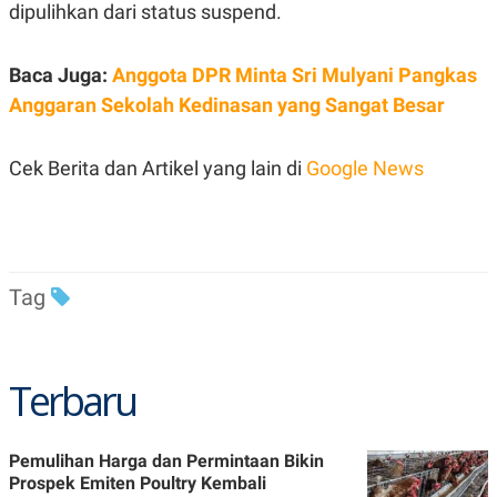
C
L
dipulihkan dari status suspend.
A
E
D
A
E
S
Baca Juga:
Anggota DPR Minta Sri Mulyani Pangkas
M
E
Y
.
Anggaran Sekolah Kedinasan yang Sangat Besar
I
D
L
K
Cek Berita dan Artikel yang lain di
Google News
A
I
N
N
G
E
G
R
A
J
N
A
A
E
Tag
N
M
C
I
E
T
T
E
A
N
Terbaru
K
E
A
P
D
A
V
Pemulihan Harga dan Permintaan Bikin
P
E
Prospek Emiten Poultry Kembali
E
R