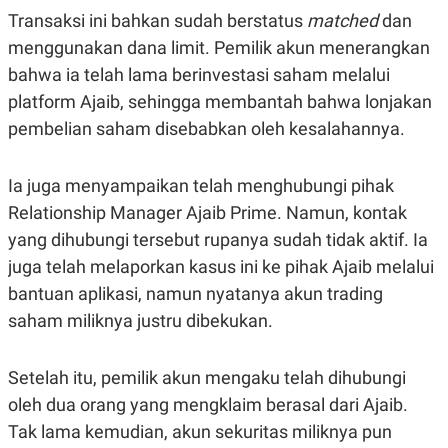
S
A
Transaksi ini bahkan sudah berstatus
matched
dan
A
G
T
E
menggunakan dana limit. Pemilik akun menerangkan
D
S
A
bahwa ia telah lama berinvestasi saham melalui
T
platform Ajaib, sehingga membantah bahwa lonjakan
A
pembelian saham disebabkan oleh kesalahannya.
K
L
O
I
N
P
T
S
Ia juga menyampaikan telah menghubungi pihak
A
U
N
S
Relationship Manager Ajaib Prime. Namun, kontak
T
yang dihubungi tersebut rupanya sudah tidak aktif. Ia
V
juga telah melaporkan kasus ini ke pihak Ajaib melalui
bantuan aplikasi, namun nyatanya akun trading
JARINGAN
saham miliknya justru dibekukan.
K
P
O
R
N
E
Setelah itu, pemilik akun mengaku telah dihubungi
T
S
oleh dua orang yang mengklaim berasal dari Ajaib.
A
S
N
R
Tak lama kemudian, akun sekuritas miliknya pun
A
E