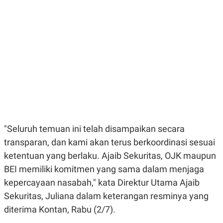
E
E
H
S
A
T
T
Y
A
L
N
E
E
A
N
N
G
A
L
L
I
I
S
S
H
I
S
E
K
"Seluruh temuan ini telah disampaikan secara
X
O
E
L
transparan, dan kami akan terus berkoordinasi sesuai
C
O
U
M
ketentuan yang berlaku. Ajaib Sekuritas, OJK maupun
T
BEI memiliki komitmen yang sama dalam menjaga
I
V
kepercayaan nasabah," kata Direktur Utama Ajaib
E
C
Sekuritas, Juliana dalam keterangan resminya yang
O
diterima Kontan, Rabu (2/7).
R
N