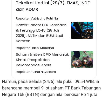
A
I
Teknikal Hari Ini (29/7): EMAS, INDF
S
V
dan ADMR
K
E
E
M
Reporter Vatrischa Putri Nur
E
Daftar Saham PER Terendah
N
T
& Tertinggi LQ45 (28 Juli
E
2026), ANTM dan BUMI Jadi
R
I
Sorotan
A
Reporter Hasbi Maulana
N
Saham Emiten CPO Menanjak,
L
E
Simak Prospek dan
S
Rekomendasi Analis
T
A
Reporter Pulina Nityakanti
R
I
Namun, pada Selasa (24/6) lalu pukul 09:54 WIB, ia
berencana membeli 9 lot saham PT Bank Tabungan
KANAL
Negara Tbk (BBTN) dengan nilai berkisar Rp 1 juta.
P
I
U
M