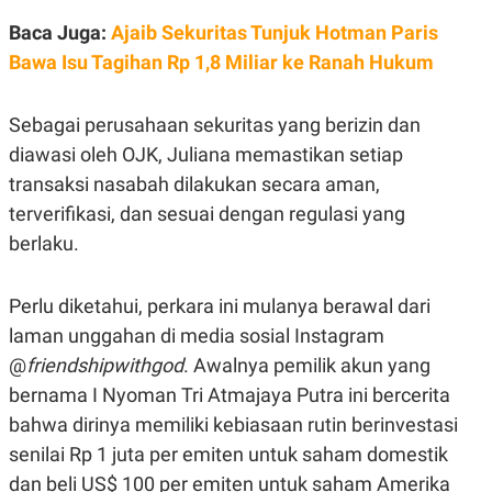
E
R
Baca Juga:
Ajaib Sekuritas Tunjuk Hotman Paris
F
B
Bawa Isu Tagihan Rp 1,8 Miliar ke Ranah Hukum
O
U
K
S
U
I
S
N
Sebagai perusahaan sekuritas yang berizin dan
E
diawasi oleh OJK, Juliana memastikan setiap
S
S
transaksi nasabah dilakukan secara aman,
I
N
terverifikasi, dan sesuai dengan regulasi yang
S
berlaku.
I
G
H
T
Perlu diketahui, perkara ini mulanya berawal dari
S
B
laman unggahan di media sosial Instagram
T
E
O
L
@
friendshipwithgod
. Awalnya pemilik akun yang
C
A
bernama I Nyoman Tri Atmajaya Putra ini bercerita
K
N
S
J
bahwa dirinya memiliki kebiasaan rutin berinvestasi
E
A
T
O
senilai Rp 1 juta per emiten untuk saham domestik
U
N
dan beli US$ 100 per emiten untuk saham Amerika
P