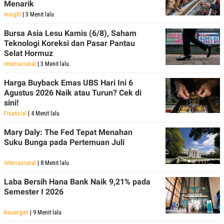
Menarik
R
T
I
Insight
| 3 Menit lalu
S
I
Bursa Asia Lesu Kamis (6/8), Saham
N
Teknologi Koreksi dan Pasar Pantau
G
Selat Hormuz
K
Internasional
| 3 Menit lalu
G
M
E
Harga Buyback Emas UBS Hari Ini 6
D
Agustus 2026 Naik atau Turun? Cek di
I
sini!
A
.
Finansial
| 4 Menit lalu
I
D
Mary Daly: The Fed Tepat Menahan
Suku Bunga pada Pertemuan Juli
Internasional
| 8 Menit lalu
SITEMAP
PROFILE
TERM
OF
Laba Bersih Hana Bank Naik 9,21% pada
USE
Semester I 2026
PEDOMAN
PEMBERITAAN
SIBER
Keuangan
| 9 Menit lalu
PRIVACY