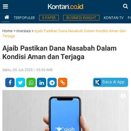
TERPOPULER
E-PAPER
BUSINESS INSIGHT
KONTAN TV
P
Home
>
investasi
>
Ajaib Pastikan Dana Nasabah Dalam Kondisi Aman dan
Terjaga
MY
Ajaib Pastikan Dana Nasabah Dalam
KONTAN
Kondisi Aman dan Terjaga
Daftar
Sabtu, 05 Juli 2025 | 05:05 WIB
Masuk
Baca di App
BERITA
I
N
N
A
V
S
E
I
S
O
T
N