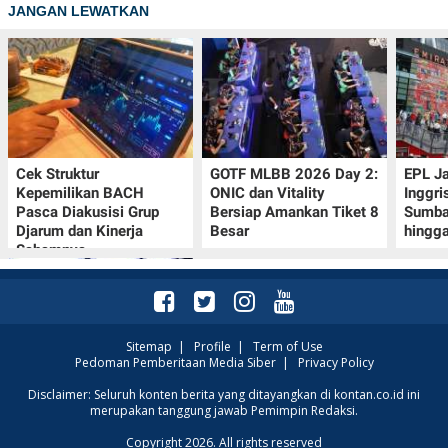
JANGAN LEWATKAN
Cek Struktur
GOTF MLBB 2026 Day 2:
EPL J
Kepemilikan BACH
ONIC dan Vitality
Inggri
Pasca Diakusisi Grup
Bersiap Amankan Tiket 8
Sumba
Djarum dan Kinerja
Besar
hingg
Sahamnya
Sitemap
|
Profile
|
Term of Use
Pedoman Pemberitaan Media Siber
|
Privacy Policy
Oppo A7 Pro Max Rilis
Disclaimer: Seluruh konten berita yang ditayangkan di kontan.co.id ini
merupakan tanggung jawab Pemimpin Redaksi.
dengan Baterai 10.000
mAh, Terbesar
Copyright 2026. All rights reserved