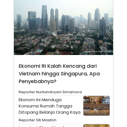
N
S
E
E
W
R
S
E
S
M
E
O
T
N
U
I
P
A
A
K
D
I
V
L
A
Ekonomi RI Kalah Kencang dari
S
K
Vietnam hingga Singapura, Apa
O
Penyebabnya?
R
P
O
Reporter Nurtiandriyani Simamora
R
A
Ekonom Ini Menduga
S
Konsumsi Rumah Tangga
I
Ditopang Belanja Orang Kaya
K
N
I
A
Reporter Siti Masitoh
L
T