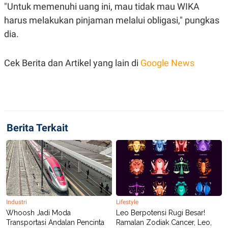
C
L
"Untuk memenuhi uang ini, mau tidak mau WIKA
A
E
D
A
harus melakukan pinjaman melalui obligasi," pungkas
E
S
dia.
M
E
Y
.
I
D
Cek Berita dan Artikel yang lain di
Google News
L
K
A
I
N
N
G
E
G
R
A
J
N
A
Berita Terkait
A
E
N
M
C
I
E
T
T
E
A
N
K
E
A
P
D
Industri
Lifestyle
A
V
Whoosh Jadi Moda
Leo Berpotensi Rugi Besar!
P
E
Transportasi Andalan Pencinta
Ramalan Zodiak Cancer, Leo,
E
R