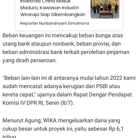
Investasi China Masuk
A
I
S
V
Madura, Kawasan Industri
K
E
Wiraraja Siap Dikembangkan
E
M
Reporter Nurtiandriyani Simamora
E
N
Beban keuangan ini mencakup beban bunga atas
T
E
utang bank ataupun nonbank, beban provisi, dan
R
I
beban administrasi bank terkait perolehan pinjaman
A
yang diraih perseroan.
N
L
E
"Beban lain-lain ini di antaranya mulai tahun 2022 kami
S
T
sudah mencatat adanya kerugian dari PSBI atau
A
R
kereta cepat," ujarnya dalam Rapat Dengar Pendapat
I
Komisi IV DPR RI, Senin (8/7).
KANAL
Menurut Agung, WIKA mengeluarkan dana yang
cukup besar untuk proyek ini, yaitu sebesar Rp 6,1
P
I
U
M
triliun.