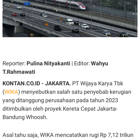
A
A
S
L
I
K
I
E
N
U
D
A
U
N
S
G
T
A
R
N
I
Reporter:
Pulina Nityakanti
| Editor:
Wahyu
P
I
E
N
T.Rahmawati
L
T
U
E
KONTAN.CO.ID - JAKARTA.
PT Wijaya Karya Tbk
A
R
N
N
(
WIKA
) menyebutkan salah satu penyebab kerugian
G
A
yang ditanggung perusahaan pada tahun 2023
U
S
S
I
ditimbulkan oleh proyek Kereta Cepat Jakarta-
A
O
H
N
Bandung Whoosh.
A
A
L
P
R
Asal tahu saja, WIKA mencatatkan rugi Rp 7,12 triliun
E
E