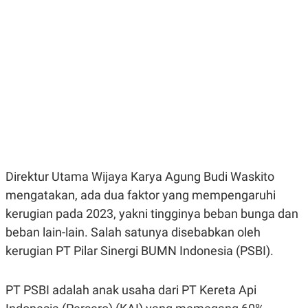
E
E
H
S
A
T
T
Y
A
L
N
E
E
A
N
N
G
A
L
L
I
I
S
S
H
I
S
E
K
Direktur Utama Wijaya Karya Agung Budi Waskito
X
O
E
L
mengatakan, ada dua faktor yang mempengaruhi
C
O
kerugian pada 2023, yakni tingginya beban bunga dan
U
M
T
beban lain-lain. Salah satunya disebabkan oleh
I
V
kerugian PT Pilar Sinergi BUMN Indonesia (PSBI).
E
C
O
PT PSBI adalah anak usaha dari PT Kereta Api
R
N