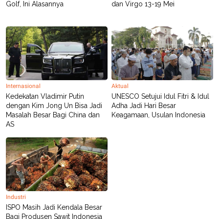
R
T
Golf, Ini Alasannya
dan Virgo 13-19 Mei
I
S
I
N
G
K
G
M
E
Internasional
Aktual
D
I
Kedekatan Vladimir Putin
UNESCO Setujui Idul Fitri & Idul
A
dengan Kim Jong Un Bisa Jadi
Adha Jadi Hari Besar
.
Masalah Besar Bagi China dan
Keagamaan, Usulan Indonesia
I
AS
D
SITEMAP
PROFILE
TERM
OF
USE
PEDOMAN
Industri
PEMBERITAAN
SIBER
ISPO Masih Jadi Kendala Besar
Bagi Produsen Sawit Indonesia
PRIVACY