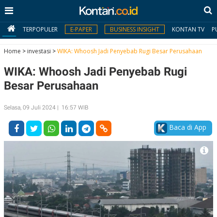
TERPOPULER
E-PAPER
BUSINESS INSIGHT
KONTAN TV
P
Home
>
investasi
>
WIKA: Whoosh Jadi Penyebab Rugi Besar Perusahaan
WIKA: Whoosh Jadi Penyebab Rugi
MY
KONTAN
Besar Perusahaan
Daftar
Selasa, 09 Juli 2024 | 16:57 WIB
Masuk
Baca di App
BERITA
I
N
N
A
V
S
E
I
S
O
T
N