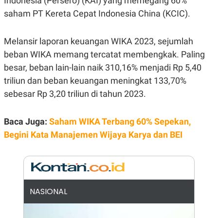
Indonesia (Persero) (KAI) yang memegang 60%
E
R
saham PT Kereta Cepat Indonesia China (KCIC).
F
B
O
U
K
S
Melansir laporan keuangan WIKA 2023, sejumlah
U
I
beban WIKA memang tercatat membengkak. Paling
S
N
E
besar, beban lain-lain naik 310,16% menjadi Rp 5,40
S
S
triliun dan beban keuangan meningkat 133,70%
I
sebesar Rp 3,20 triliun di tahun 2023.
N
S
I
G
Baca Juga:
Saham WIKA Terbang 60% Sepekan,
H
T
Begini Kata Manajemen Wijaya Karya dan BEI
S
B
T
E
O
L
C
A
K
N
S
J
NASIONAL
E
A
T
O
U
N
P