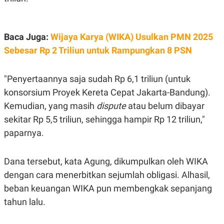
S
A
A
G
T
E
D
S
A
Baca Juga:
Wijaya Karya (WIKA) Usulkan PMN 2025
T
Sebesar Rp 2 Triliun untuk Rampungkan 8 PSN
A
K
L
O
I
"Penyertaannya saja sudah Rp 6,1 triliun (untuk
N
P
T
S
konsorsium Proyek Kereta Cepat Jakarta-Bandung).
A
U
N
S
Kemudian, yang masih
dispute
atau belum dibayar
T
sekitar Rp 5,5 triliun, sehingga hampir Rp 12 triliun,"
V
paparnya.
JARINGAN
Dana tersebut, kata Agung, dikumpulkan oleh WIKA
K
P
dengan cara menerbitkan sejumlah obligasi. Alhasil,
O
R
N
E
beban keuangan WIKA pun membengkak sepanjang
T
S
tahun lalu.
A
S
N
R
A
E