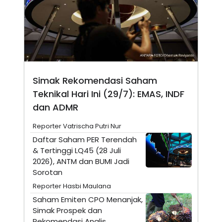
A
I
S
V
K
E
E
M
E
N
T
E
R
Simak Rekomendasi Saham
I
A
Teknikal Hari Ini (29/7): EMAS, INDF
N
dan ADMR
L
E
Reporter Vatrischa Putri Nur
S
T
Daftar Saham PER Terendah
A
& Tertinggi LQ45 (28 Juli
R
I
2026), ANTM dan BUMI Jadi
Sorotan
KANAL
Reporter Hasbi Maulana
Saham Emiten CPO Menanjak,
P
I
Simak Prospek dan
U
M
Rekomendasi Analis