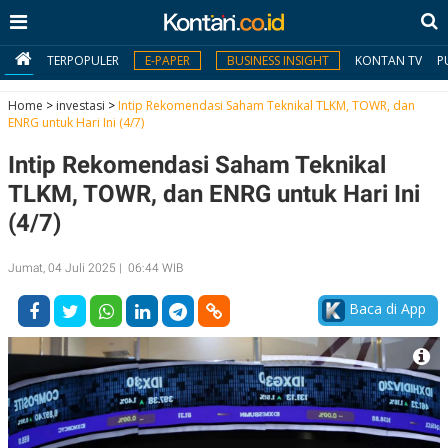
TERPOPULER
E-PAPER
BUSINESS INSIGHT
KONTAN TV
P
Home
>
investasi
>
Intip Rekomendasi Saham Teknikal TLKM, TOWR, dan
ENRG untuk Hari Ini (4/7)
MY
Intip Rekomendasi Saham Teknikal
KONTAN
TLKM, TOWR, dan ENRG untuk Hari Ini
Daftar
(4/7)
Masuk
Jumat, 04 Juli 2025 | 06:44 WIB
Baca di App
BERITA
I
N
N
A
V
S
E
I
S
O
T
N