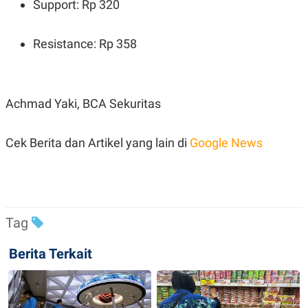
Support: Rp 320
R
T
I
S
I
Resistance: Rp 358
N
G
K
G
M
Achmad Yaki, BCA Sekuritas
E
D
I
Cek Berita dan Artikel yang lain di
Google News
A
.
I
D
Tag
SITEMAP
PROFILE
TERM
OF
USE
Berita Terkait
PEDOMAN
PEMBERITAAN
SIBER
PRIVACY