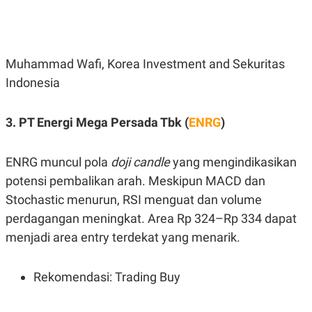
C
L
A
E
D
A
E
S
M
E
Y
.
Muhammad Wafi, Korea Investment and Sekuritas
I
D
Indonesia
L
K
A
I
3. PT Energi Mega Persada Tbk (
ENRG
)
N
N
G
E
G
R
A
J
ENRG muncul pola
doji candle
yang mengindikasikan
N
A
A
E
potensi pembalikan arah. Meskipun MACD dan
N
M
Stochastic menurun, RSI menguat dan volume
C
I
E
T
perdagangan meningkat. Area Rp 324–Rp 334 dapat
T
E
A
N
menjadi area entry terdekat yang menarik.
K
E
A
P
D
Rekomendasi: Trading Buy
A
V
P
E
E
R