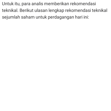
Untuk itu, para analis memberikan rekomendasi
R
G
S
I
teknikal. Berikut ulasan lengkap rekomendasi teknikal
O
O
N
N
sejumlah saham untuk perdagangan hari ini:
A
A
L
L
F
I
N
A
N
C
E
Y
C
A
A
N
R
G
I
T
T
E
A
R
H
.
U
.
.
K
L
E
I
S
F