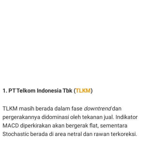
E
E
H
S
A
T
T
Y
A
L
N
E
E
A
N
N
G
A
L
L
I
I
S
S
H
I
S
E
K
X
O
E
L
1. PT Telkom Indonesia Tbk (
TLKM
)
C
O
U
M
T
I
TLKM masih berada dalam fase
downtrend
dan
V
pergerakannya didominasi oleh tekanan jual. Indikator
E
C
MACD diperkirakan akan bergerak flat, sementara
O
R
Stochastic berada di area netral dan rawan terkoreksi.
N