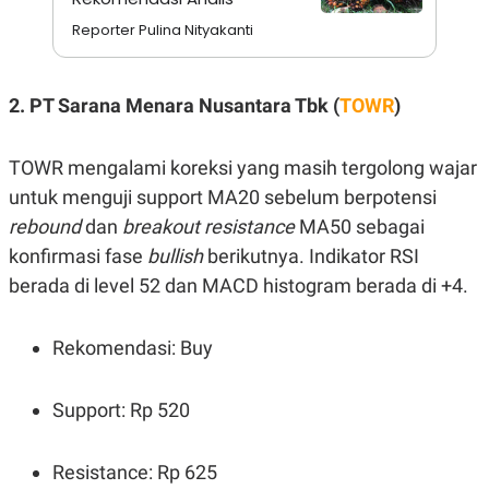
S
A
A
G
Reporter Pulina Nityakanti
T
E
D
S
A
T
2. PT Sarana Menara Nusantara Tbk (
TOWR
)
A
K
L
O
I
TOWR mengalami koreksi yang masih tergolong wajar
N
P
T
S
untuk menguji support MA20 sebelum berpotensi
A
U
rebound
dan
breakout resistance
MA50 sebagai
N
S
T
konfirmasi fase
bullish
berikutnya. Indikator RSI
V
berada di level 52 dan MACD histogram berada di +4.
JARINGAN
Rekomendasi: Buy
K
P
O
R
N
E
Support: Rp 520
T
S
A
S
N
R
Resistance: Rp 625
A
E