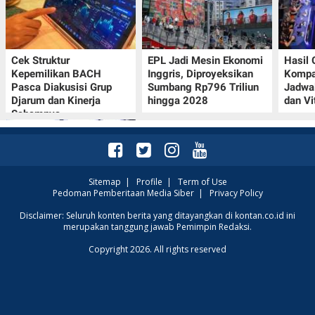
Cek Struktur
EPL Jadi Mesin Ekonomi
Hasil
Kepemilikan BACH
Inggris, Diproyeksikan
Kompa
Pasca Diakusisi Grup
Sumbang Rp796 Triliun
Jadwa
Djarum dan Kinerja
hingga 2028
dan Vi
Sahamnya
Sitemap
|
Profile
|
Term of Use
Pedoman Pemberitaan Media Siber
|
Privacy Policy
Oppo A7 Pro Max Rilis
Disclaimer: Seluruh konten berita yang ditayangkan di kontan.co.id ini
merupakan tanggung jawab Pemimpin Redaksi.
dengan Baterai 10.000
mAh, Terbesar
Copyright 2026. All rights reserved
Sepanjang Sejarah Oppo