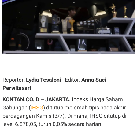
A
A
S
L
I
K
I
E
N
U
D
A
U
N
S
G
T
A
R
N
I
P
I
E
N
L
T
Reporter:
U
E
Lydia Tesaloni
| Editor:
Anna Suci
A
R
Perwitasari
N
N
G
A
KONTAN.CO.ID – JAKARTA.
U
S
Indeks Harga Saham
S
I
Gabungan (
IHSG
) ditutup melemah tipis pada akhir
A
O
H
N
perdagangan Kamis (3/7). Di mana, IHSG ditutup di
A
A
L
level 6.878,05, turun 0,05% secara harian.
P
R
E
E