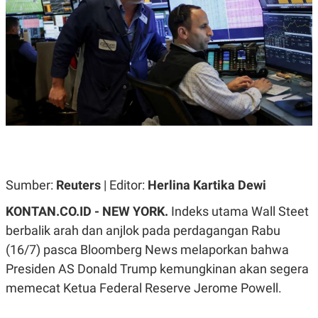
A
A
S
L
I
K
I
E
N
U
D
A
U
N
S
G
T
A
R
N
I
P
I
E
N
L
T
Sumber:
U
E
Reuters
| Editor:
Herlina Kartika Dewi
A
R
N
N
KONTAN.CO.ID -
NEW YORK.
Indeks utama Wall Steet
G
A
berbalik arah dan anjlok pada perdagangan Rabu
U
S
S
I
(16/7) pasca Bloomberg News melaporkan bahwa
A
O
H
N
Presiden AS Donald Trump kemungkinan akan segera
A
A
L
memecat Ketua Federal Reserve Jerome Powell.
P
R
E
E