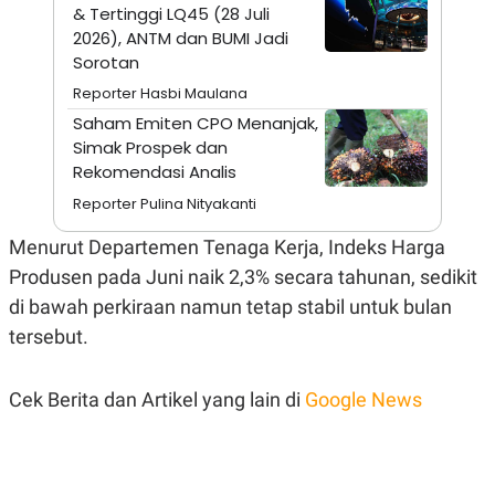
A
I
& Tertinggi LQ45 (28 Juli
S
V
2026), ANTM dan BUMI Jadi
K
E
Sorotan
E
M
Reporter Hasbi Maulana
E
N
Saham Emiten CPO Menanjak,
T
Simak Prospek dan
E
R
Rekomendasi Analis
I
A
Reporter Pulina Nityakanti
N
Menurut Departemen Tenaga Kerja, Indeks Harga
L
E
Produsen pada Juni naik 2,3% secara tahunan, sedikit
S
T
di bawah perkiraan namun tetap stabil untuk bulan
A
tersebut.
R
I
Cek Berita dan Artikel yang lain di
Google News
KANAL
P
I
U
M