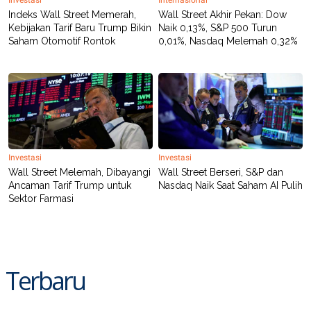
Investasi
Internasional
C
L
A
E
Indeks Wall Street Memerah,
Wall Street Akhir Pekan: Dow
D
A
Kebijakan Tarif Baru Trump Bikin
Naik 0,13%, S&P 500 Turun
E
S
Saham Otomotif Rontok
0,01%, Nasdaq Melemah 0,32%
M
E
Y
.
I
D
L
K
A
I
N
N
G
E
G
R
A
J
Investasi
Investasi
N
A
Wall Street Melemah, Dibayangi
Wall Street Berseri, S&P dan
A
E
Ancaman Tarif Trump untuk
Nasdaq Naik Saat Saham AI Pulih
N
M
C
I
Sektor Farmasi
E
T
T
E
A
N
K
E
A
Terbaru
P
D
A
V
P
E
E
R