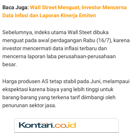
E
R
Baca Juga:
Wall Street Menguat, Investor Mencerna
F
B
Data Infasi dan Laporan Kinerja Emiten
O
U
K
S
U
I
Sebelumnya, indeks utama Wall Steet dibuka
S
N
E
menguat pada awal perdagangan Rabu (16/7), karena
S
S
investor mencermati data inflasi terbaru dan
I
mencerna laporan laba perusahaan-perusahaan
N
S
besar.
I
G
H
T
Harga produsen AS tetap stabil pada Juni, melampaui
S
B
ekspektasi karena biaya yang lebih tinggi untuk
T
E
barang-barang yang terkena tarif diimbangi oleh
O
L
C
A
penurunan sektor jasa.
K
N
S
J
E
A
T
O
U
N
P