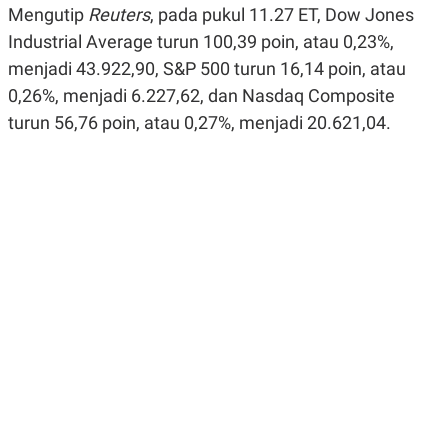
Mengutip
R
G
Reuters
, pada pukul 11.27 ET, Dow Jones
S
I
Industrial Average turun 100,39 poin, atau 0,23%,
O
O
N
N
menjadi 43.922,90, S&P 500 turun 16,14 poin, atau
A
A
L
L
0,26%, menjadi 6.227,62, dan Nasdaq Composite
F
turun 56,76 poin, atau 0,27%, menjadi 20.621,04.
I
N
A
N
C
E
Y
C
A
A
N
R
G
I
T
T
E
A
R
H
.
U
.
.
K
L
E
I
S
F