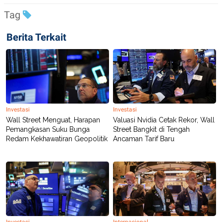
S
A
A
G
Tag
T
E
D
S
A
Berita Terkait
T
A
K
L
O
I
N
P
T
S
A
U
N
S
Investasi
Investasi
T
V
Wall Street Menguat, Harapan
Valuasi Nvidia Cetak Rekor, Wall
Pemangkasan Suku Bunga
Street Bangkit di Tengah
Redam Kekhawatiran Geopolitik
Ancaman Tarif Baru
JARINGAN
K
P
O
R
N
E
T
S
A
S
N
R
A
E