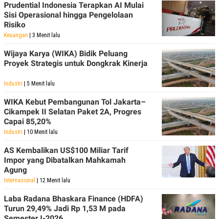
R
T
Prudential Indonesia Terapkan AI Mulai
I
Sisi Operasional hingga Pengelolaan
S
Risiko
I
N
Keuangan
| 3 Menit lalu
G
Wijaya Karya (WIKA) Bidik Peluang
K
Proyek Strategis untuk Dongkrak Kinerja
G
M
E
Industri
| 5 Menit lalu
D
I
WIKA Kebut Pembangunan Tol Jakarta–
A
.
Cikampek II Selatan Paket 2A, Progres
I
Capai 85,20%
D
Industri
| 10 Menit lalu
AS Kembalikan US$100 Miliar Tarif
Impor yang Dibatalkan Mahkamah
SITEMAP
PROFILE
TERM
Agung
OF
USE
Internasional
| 12 Menit lalu
PEDOMAN
PEMBERITAAN
Laba Radana Bhaskara Finance (HDFA)
SIBER
Turun 29,49% Jadi Rp 1,53 M pada
PRIVACY
Semester I-2026