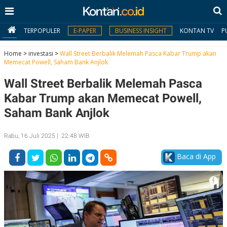
TERPOPULER
E-PAPER
BUSINESS INSIGHT
KONTAN TV
P
Home
>
investasi
>
Wall Street Berbalik Melemah Pasca Kabar Trump akan
Memecat Powell, Saham Bank Anjlok
MY
Wall Street Berbalik Melemah Pasca
KONTAN
Kabar Trump akan Memecat Powell,
Daftar
Saham Bank Anjlok
Masuk
Rabu, 16 Juli 2025 | 22:48 WIB
Baca di App
BERITA
I
N
N
A
V
S
E
I
S
O
T
N