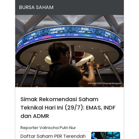
N
S
BURSA SAHAM
E
E
W
R
S
E
S
M
E
O
T
N
U
I
P
A
A
K
D
I
V
L
A
S
K
O
R
P
Simak Rekomendasi Saham
O
R
Teknikal Hari Ini (29/7): EMAS, INDF
A
S
dan ADMR
I
K
N
Reporter Vatrischa Putri Nur
I
A
Daftar Saham PER Terendah
L
T