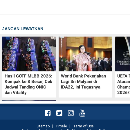
JANGAN LEWATKAN
Hasil GOTF MLBB 2026:
World Bank Pekerjakan
UEFA 
Kompak ke 8 Besar, Cek
Lagi Sri Mulyani di
Aturan
Jadwal Tanding ONIC
IDA22, Ini Tugasnya
Champ
dan Vitality
2026/2
Sitemap
|
Profile
|
Term of Use