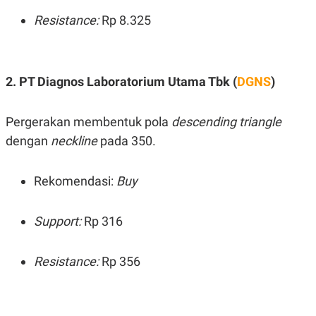
C
L
A
E
Resistance:
Rp 8.325
D
A
E
S
M
E
Y
.
I
2. PT Diagnos Laboratorium Utama Tbk (
DGNS
)
D
L
K
A
I
Pergerakan membentuk pola
descending triangle
N
N
G
E
dengan
neckline
pada 350.
G
R
A
J
N
A
Rekomendasi:
Buy
A
E
N
M
C
I
E
T
Support:
Rp 316
T
E
A
N
K
Resistance:
Rp 356
E
A
P
D
A
V
P
E
E
R