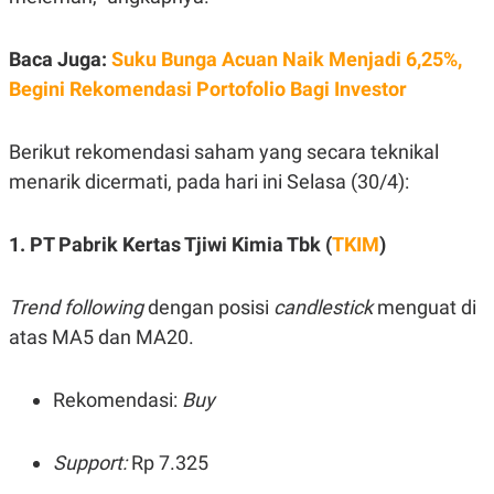
S
A
A
G
T
E
Baca Juga:
Suku Bunga Acuan Naik Menjadi 6,25%,
D
S
A
Begini Rekomendasi Portofolio Bagi Investor
T
A
K
L
Berikut rekomendasi saham yang secara teknikal
O
I
N
P
menarik dicermati, pada hari ini Selasa (30/4):
T
S
A
U
N
S
1. PT Pabrik Kertas Tjiwi Kimia Tbk (
TKIM
)
T
V
Trend following
dengan posisi
candlestick
menguat di
JARINGAN
atas MA5 dan MA20.
K
P
O
R
Rekomendasi:
Buy
N
E
T
S
A
S
Support:
Rp 7.325
N
R
A
E