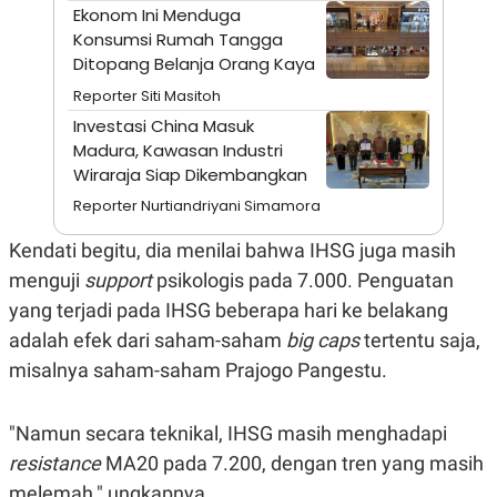
A
I
Ekonom Ini Menduga
S
V
Konsumsi Rumah Tangga
K
E
E
Ditopang Belanja Orang Kaya
M
Reporter Siti Masitoh
E
N
Investasi China Masuk
T
Madura, Kawasan Industri
E
R
Wiraraja Siap Dikembangkan
I
A
Reporter Nurtiandriyani Simamora
N
Kendati begitu, dia menilai bahwa IHSG juga masih
L
E
menguji
support
psikologis pada 7.000. Penguatan
S
T
yang terjadi pada IHSG beberapa hari ke belakang
A
adalah efek dari saham-saham
big caps
tertentu saja,
R
I
misalnya saham-saham Prajogo Pangestu.
KANAL
"Namun secara teknikal, IHSG masih menghadapi
resistance
MA20 pada 7.200, dengan tren yang masih
P
I
U
M
melemah," ungkapnya.