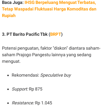
Baca Juga:
IHSG Berpeluang Menguat Terbatas,
R
T
I
Tetap Waspadai Fluktuasi Harga Komoditas dan
S
I
Rupiah
N
G
K
G
3. PT Barito Pacific Tbk (
BRPT
)
M
E
D
I
Potensi penguatan, faktor "diskon" diantara saham-
A
saham Prajogo Pangestu lainnya yang sedang
.
I
menguat.
D
Rekomendasi:
Speculative buy
SITEMAP
PROFILE
TERM
OF
Support:
Rp 875
USE
PEDOMAN
PEMBERITAAN
Resistance:
Rp 1.045
SIBER
PRIVACY