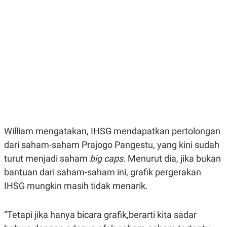
E
E
H
S
A
T
T
Y
A
L
N
E
E
A
N
N
G
A
L
L
I
I
S
S
H
I
S
E
K
William mengatakan, IHSG mendapatkan pertolongan
X
O
E
L
dari saham-saham Prajogo Pangestu, yang kini sudah
C
O
U
M
turut menjadi saham
big caps
.
Menurut dia, jika bukan
T
bantuan dari saham-saham ini, grafik pergerakan
I
V
IHSG mungkin masih tidak menarik.
E
C
O
R
“Tetapi jika hanya bicara grafik,berarti kita sadar
N