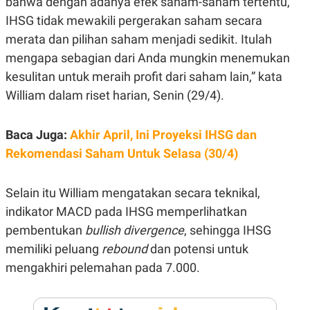
bahwa dengan adanya efek saham-saham tertentu,
E
R
IHSG tidak mewakili pergerakan saham secara
F
B
merata dan pilihan saham menjadi sedikit. Itulah
O
U
K
S
mengapa sebagian dari Anda mungkin menemukan
U
I
kesulitan untuk meraih profit dari saham lain,” kata
S
N
E
William dalam riset harian, Senin (29/4).
S
S
I
N
Baca Juga:
Akhir April, Ini Proyeksi IHSG dan
S
Rekomendasi Saham Untuk Selasa (30/4)
I
G
H
T
Selain itu William mengatakan secara teknikal,
S
B
indikator MACD pada IHSG memperlihatkan
T
E
O
L
pembentukan
bullish divergence
, sehingga IHSG
C
A
memiliki peluang
rebound
dan potensi untuk
K
N
S
J
mengakhiri pelemahan pada 7.000.
E
A
T
O
U
N
P