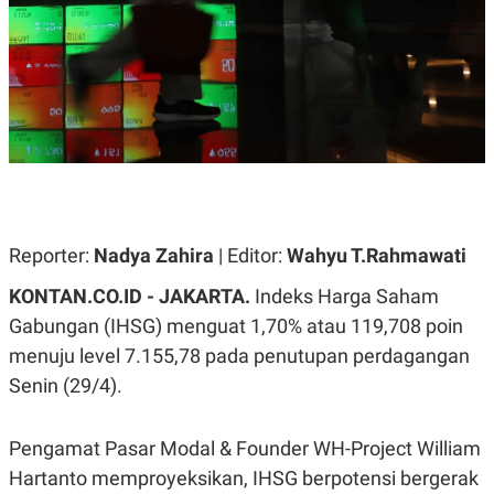
A
A
S
L
I
K
I
E
N
U
D
A
U
N
S
G
T
A
R
N
I
P
I
E
N
Reporter:
Nadya Zahira
| Editor:
Wahyu T.Rahmawati
L
T
U
E
KONTAN.CO.ID - JAKARTA.
Indeks Harga Saham
A
R
N
N
Gabungan (IHSG) menguat 1,70% atau 119,708 poin
G
A
menuju level 7.155,78 pada penutupan perdagangan
U
S
S
I
Senin (29/4).
A
O
H
N
A
A
L
Pengamat Pasar Modal & Founder WH-Project William
P
R
Hartanto memproyeksikan, IHSG berpotensi bergerak
E
E