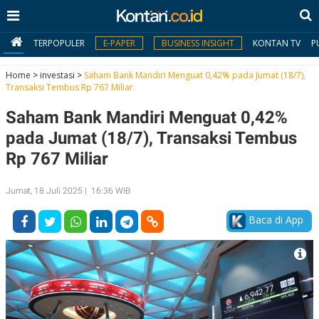
TERPOPULER
E-PAPER
BUSINESS INSIGHT
KONTAN TV
P
Home
>
investasi
>
Saham Bank Mandiri Menguat 0,42% pada Jumat (18/7),
Transaksi Tembus Rp 767 Miliar
MY
Saham Bank Mandiri Menguat 0,42%
KONTAN
pada Jumat (18/7), Transaksi Tembus
Daftar
Rp 767 Miliar
Masuk
Jumat, 18 Juli 2025 | 16:36 WIB
Baca di App
BERITA
I
N
N
A
V
S
E
I
S
O
T
N