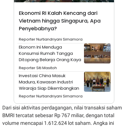
A
I
S
V
K
E
Ekonomi RI Kalah Kencang dari
E
Vietnam hingga Singapura, Apa
M
E
Penyebabnya?
N
T
E
Reporter Nurtiandriyani Simamora
R
Ekonom Ini Menduga
I
A
Konsumsi Rumah Tangga
N
Ditopang Belanja Orang Kaya
L
Reporter Siti Masitoh
E
S
Investasi China Masuk
T
Madura, Kawasan Industri
A
R
Wiraraja Siap Dikembangkan
I
Reporter Nurtiandriyani Simamora
Dari sisi aktivitas perdagangan, nilai transaksi saham
KANAL
BMRI tercatat sebesar Rp 767 miliar, dengan total
P
I
volume mencapai 1.612.624 lot saham. Angka ini
U
M