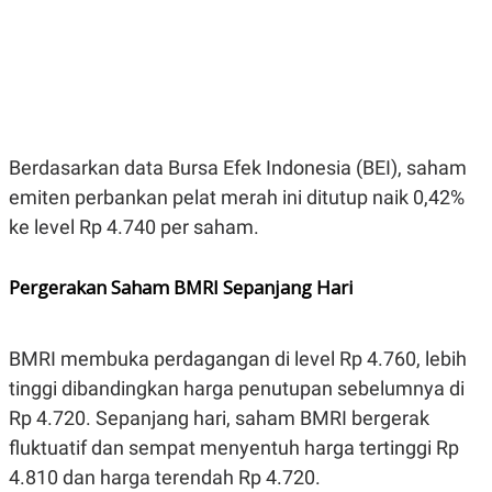
E
E
H
S
A
T
T
Y
A
L
N
E
E
A
N
N
G
A
Berdasarkan data Bursa Efek Indonesia (BEI), saham
L
L
I
I
emiten perbankan pelat merah ini ditutup naik 0,42%
S
S
H
I
ke level Rp 4.740 per saham.
S
E
K
Pergerakan Saham BMRI Sepanjang Hari
X
O
E
L
C
O
U
M
BMRI membuka perdagangan di level Rp 4.760, lebih
T
I
tinggi dibandingkan harga penutupan sebelumnya di
V
E
Rp 4.720. Sepanjang hari, saham BMRI bergerak
C
O
fluktuatif dan sempat menyentuh harga tertinggi Rp
R
4.810 dan harga terendah Rp 4.720.
N