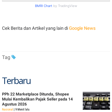
C
L
A
E
BMRI Chart
by TradingView
D
A
E
S
M
E
Y
.
I
Cek Berita dan Artikel yang lain di
Google News
D
L
K
A
I
N
N
G
E
G
R
A
J
Tag
N
A
A
E
N
M
C
I
E
T
Terbaru
T
E
A
N
K
PPh 22 Marketplace Ditunda, Shopee
E
A
P
D
Mulai Kembalikan Pajak Seller pada 14
A
V
Agustus 2026
P
E
Nasional
| 9 Menit lalu
E
R