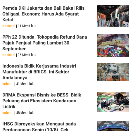
R
T
I
Pemda DKI Jakarta dan Bali Bakal Rilis
S
Obligasi, Ekonom: Harus Ada Syarat
I
Ketat
N
G
Nasional
| 11 Menit lalu
K
PPh 22 Ditunda, Tokopedia Refund Dana
G
Pajak Penjual Paling Lambat 30
M
E
September
D
Nasional
| 36 Menit lalu
I
A
Indonesia Bidik Kerjasama Industri
.
I
Manufaktur di BRICS, Ini Sektor
D
Andalannya
Industri
| 41 Menit lalu
DRMA Ekspansi Bisnis ke BESS, Bidik
SITEMAP
PROFILE
TERM
Peluang dari Ekosistem Kendaraan
OF
Listrik
USE
Industri
| 48 Menit lalu
PEDOMAN
PEMBERITAAN
SIBER
IHSG Diproyeksikan Menguat pada
Perdagangan Senin (10/8), Cek
PRIVACY