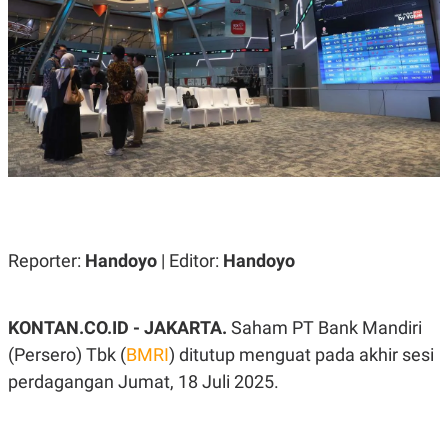
A
A
S
L
I
K
I
E
N
U
D
A
U
N
S
G
T
A
R
N
I
P
I
E
N
L
T
Reporter:
U
E
Handoyo
| Editor:
Handoyo
A
R
N
N
G
A
U
S
KONTAN.CO.ID - JAKARTA.
Saham PT Bank Mandiri
S
I
(Persero) Tbk (
BMRI
) ditutup menguat pada akhir sesi
A
O
H
N
perdagangan Jumat, 18 Juli 2025.
A
A
L
P
R
E
E