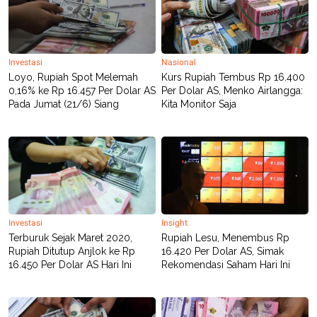
R
T
I
S
I
N
G
Investasi
Nasional
Loyo, Rupiah Spot Melemah
Kurs Rupiah Tembus Rp 16.400
K
0,16% ke Rp 16.457 Per Dolar AS
Per Dolar AS, Menko Airlangga:
G
M
Pada Jumat (21/6) Siang
Kita Monitor Saja
E
D
I
A
.
I
D
Investasi
Insight
SITEMAP
PROFILE
TERM
Terburuk Sejak Maret 2020,
Rupiah Lesu, Menembus Rp
OF
Rupiah Ditutup Anjlok ke Rp
16.420 Per Dolar AS, Simak
USE
16.450 Per Dolar AS Hari Ini
Rekomendasi Saham Hari Ini
PEDOMAN
PEMBERITAAN
SIBER
PRIVACY