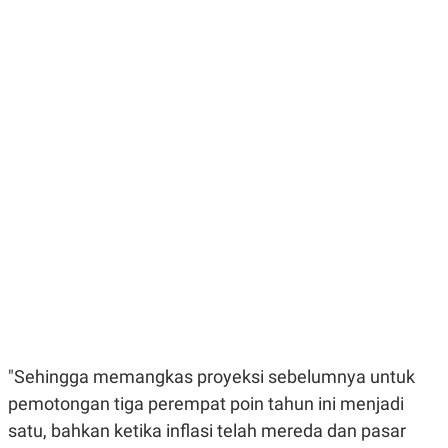
E
E
H
S
A
T
T
Y
A
L
N
E
E
A
N
N
G
A
L
L
I
I
S
S
H
I
S
E
K
X
O
E
L
C
O
U
M
T
I
V
E
"Sehingga memangkas proyeksi sebelumnya untuk
C
pemotongan tiga perempat poin tahun ini menjadi
O
R
satu, bahkan ketika inflasi telah mereda dan pasar
N