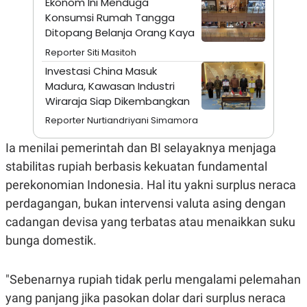
Ekonom Ini Menduga
S
A
A
G
Konsumsi Rumah Tangga
T
E
Ditopang Belanja Orang Kaya
D
S
A
Reporter Siti Masitoh
T
Investasi China Masuk
A
Madura, Kawasan Industri
K
L
O
I
Wiraraja Siap Dikembangkan
N
P
Reporter Nurtiandriyani Simamora
T
S
A
U
N
S
Ia menilai pemerintah dan BI selayaknya menjaga
T
V
stabilitas rupiah berbasis kekuatan fundamental
perekonomian Indonesia. Hal itu yakni surplus neraca
JARINGAN
perdagangan, bukan intervensi valuta asing dengan
cadangan devisa yang terbatas atau menaikkan suku
K
P
bunga domestik.
O
R
N
E
T
S
A
S
"Sebenarnya rupiah tidak perlu mengalami pelemahan
N
R
yang panjang jika pasokan dolar dari surplus neraca
A
E