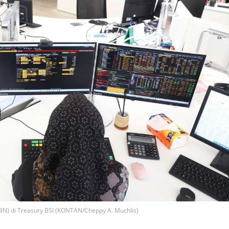
BN) di Treasury BSI (KONTAN/Cheppy A. Muchlis)