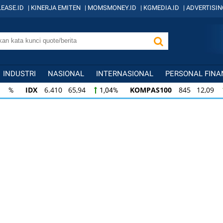
EASE.ID
|
KINERJA EMITEN
|
MOMSMONEY.ID
|
KGMEDIA.ID
|
ADVERTISIN
INDUSTRI
NASIONAL
INTERNASIONAL
PERSONAL FINA
IDX
6.410 65,94
KOMPAS100
845 12,09
1,04%
1,
KOMPAS100
845 12,09
LQ45
640 9,44
1,45%
1,5
LQ45
640 9,44
ISSI
222 2,82
IDX3
1,50%
1,29%