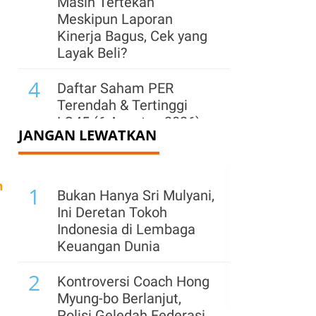
Masih Tertekan
Meskipun Laporan
Kinerja Bagus, Cek yang
Layak Beli?
4
Daftar Saham PER
Terendah & Tertinggi
LQ45 (6 Agustus 2026),
JANGAN LEWATKAN
HRTA dan CUAN Disorot
5
Wall Street Ditutup Turun
n
1
Kamis (6/8), Cermati
Bukan Hanya Sri Mulyani,
Perundingan AS-Iran dan
Ini Deretan Tokoh
Laporan Emiten
Indonesia di Lembaga
Keuangan Dunia
6
IHSG Naik 0,71% ke
2
6.388,48 Sesi I Jumat
Kontroversi Coach Hong
(7/8), Top Gainers:
Myung-bo Berlanjut,
Saham ISAT, INDY,
Polisi Geledah Federasi