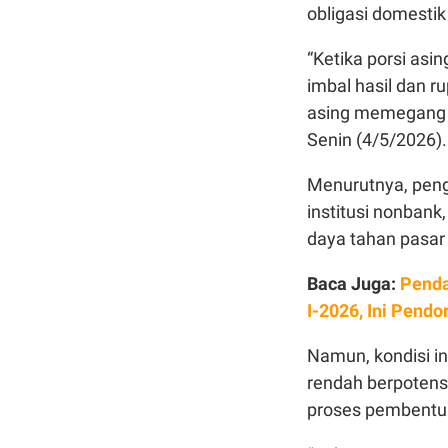
obligasi domestik
“Ketika porsi asin
imbal hasil dan r
asing memegang po
Senin (4/5/2026).
Menurutnya, peng
institusi nonbank
daya tahan pasar
Baca Juga:
Penda
I-2026, Ini Pend
Namun, kondisi in
rendah berpotens
proses pembentuk