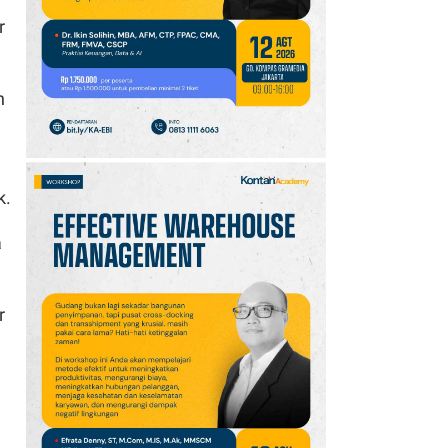
10
Promo JSM Alfamart 7–
r
9 Agustus 2026, Minyak
Goreng 2 Liter Mulai
Rp41.500
h
k.
a
r