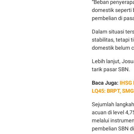
“Beban penyerapa
domestik seperti 
pembelian di pasa
Dalam situasi te
stabilitas, tetap
domestik belum c
Lebih lanjut, Jo
tarik pasar SBN.
Baca Juga:
IHSG 
LQ45: BRPT, SMG
Sejumlah langkah
acuan di level 4,
melalui instrume
pembelian SBN di