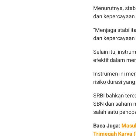
Menurutnya, stabil
dan kepercayaan i
“Menjaga stabilit
dan kepercayaan 
Selain itu, instr
efektif dalam men
Instrumen ini men
risiko durasi yang
SRBI bahkan terc
SBN dan saham me
salah satu penopa
Baca Juga:
Masuk
Trimegah Karya 