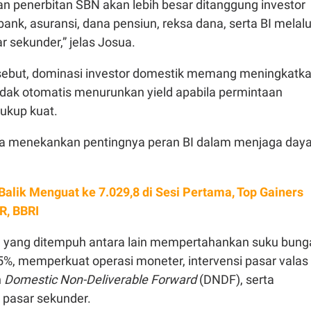
n penerbitan SBN akan lebih besar ditanggung investor
bank, asuransi, dana pensiun, reksa dana, serta BI melalu
r sekunder,” jelas Josua.
rsebut, dominasi investor domestik memang meningkatk
i tidak otomatis menurunkan yield apabila permintaan
ukup kuat.
sua menekankan pentingnya peran BI dalam menjaga day
Balik Menguat ke 7.029,8 di Sesi Pertama, Top Gainers
R, BBRI
 yang ditempuh antara lain mempertahankan suku bung
75%, memperkuat operasi moneter, intervensi pasar valas
n
Domestic Non-Deliverable Forward
(DNDF), serta
 pasar sekunder.