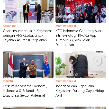
R
T
I
S
I
N
G
Keuangan
momsmoney.id
K
Oona Insurance Jalin Kerjasama
KFC Indonesia Gandeng Akar
G
dengan VFS Global untuk
Inti Teknologi, KFCKu App
M
E
Layanan Asuransi Perjalanan
Tumbuh 27,68% Sejak
D
Diluncurkan
I
A
.
I
D
SITEMAP
PROFILE
TERM
Industri
momsmoney.id
OF
Perkuat Kerjasama Ekonomi,
Indodana dan Eiger Jalin
USE
Indonesia & Selandia Baru
Kerjasama Dukung Gaya Hidup
PEDOMAN
Eksplorasi Sektor Potensial
Aktif
PEMBERITAAN
SIBER
PRIVACY