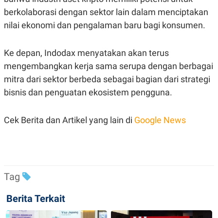
C
L
A
E
berkolaborasi dengan sektor lain dalam menciptakan
D
A
nilai ekonomi dan pengalaman baru bagi konsumen.
E
S
M
E
Y
.
I
Ke depan, Indodax menyatakan akan terus
D
mengembangkan kerja sama serupa dengan berbagai
L
K
A
I
mitra dari sektor berbeda sebagai bagian dari strategi
N
N
bisnis dan penguatan ekosistem pengguna.
G
E
G
R
A
J
N
A
Cek Berita dan Artikel yang lain di
Google News
A
E
N
M
C
I
E
T
T
E
A
N
K
Tag
E
A
P
D
Berita Terkait
A
V
P
E
E
R