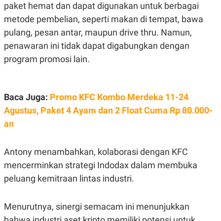
S
A
paket hemat dan dapat digunakan untuk berbagai
A
G
metode pembelian, seperti makan di tempat, bawa
T
E
D
S
pulang, pesan antar, maupun drive thru. Namun,
A
T
penawaran ini tidak dapat digabungkan dengan
A
program promosi lain.
K
L
O
I
N
P
T
S
A
U
Baca Juga:
Promo KFC Kombo Merdeka 11-24
N
S
Agustus, Paket 4 Ayam dan 2 Float Cuma Rp 80.000-
T
V
an
JARINGAN
Antony menambahkan, kolaborasi dengan KFC
mencerminkan strategi Indodax dalam membuka
K
P
O
R
peluang kemitraan lintas industri.
N
E
T
S
A
S
Menurutnya, sinergi semacam ini menunjukkan
N
R
A
E
bahwa industri aset kripto memiliki potensi untuk