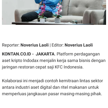
A
A
S
L
I
K
I
E
N
U
D
A
U
N
S
G
T
A
R
Reporter:
N
I
Noverius Laoli
| Editor:
Noverius Laoli
P
I
KONTAN.CO.ID -
JAKARTA
. Platform perdagangan
E
N
L
T
aset kripto Indodax menjalin kerja sama bisnis dengan
U
E
A
R
jaringan restoran cepat saji KFC Indonesia.
N
N
G
A
U
S
Kolaborasi ini menjadi contoh kemitraan lintas sektor
S
I
A
O
antara industri aset digital dan ritel makanan untuk
H
N
memperluas jangkauan pasar masing-masing pihak.
A
A
L
P
R
E
E