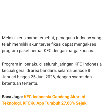
E
E
H
S
A
T
T
Y
A
L
N
E
E
A
N
N
G
A
L
L
Melalui kerja sama tersebut, pengguna Indodax yang
I
I
telah memiliki akun terverifikasi dapat mengakses
S
S
H
I
program paket hemat KFC dengan harga khusus.
S
E
K
X
O
Program ini berlaku di seluruh jaringan KFC Indonesia
E
L
C
O
kecuali gerai di area bandara, selama periode 8
U
M
Januari hingga 25 Juni 2026, dengan syarat dan
T
I
ketentuan tertentu.
V
E
C
O
Baca Juga:
KFC Indonesia Gandeng Akar Inti
R
Teknologi, KFCKu App Tumbuh 27,68% Sejak
N