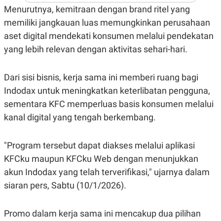
A
I
Menurutnya, kemitraan dengan brand ritel yang
S
V
K
E
memiliki jangkauan luas memungkinkan perusahaan
E
aset digital mendekati konsumen melalui pendekatan
M
E
yang lebih relevan dengan aktivitas sehari-hari.
N
T
E
R
Dari sisi bisnis, kerja sama ini memberi ruang bagi
I
Indodax untuk meningkatkan keterlibatan pengguna,
A
N
sementara KFC memperluas basis konsumen melalui
L
kanal digital yang tengah berkembang.
E
S
T
A
"Program tersebut dapat diakses melalui aplikasi
R
KFCku maupun KFCku Web dengan menunjukkan
I
akun Indodax yang telah terverifikasi," ujarnya dalam
siaran pers, Sabtu (10/1/2026).
KANAL
P
I
Promo dalam kerja sama ini mencakup dua pilihan
U
M