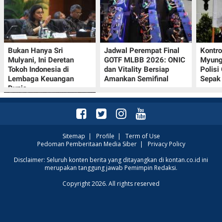
Bukan Hanya Sri
Jadwal Perempat Final
Kontr
Mulyani, Ini Deretan
GOTF MLBB 2026: ONIC
Myung-
Tokoh Indonesia di
dan Vitality Bersiap
Polisi
Lembaga Keuangan
Amankan Semifinal
Sepak 
Dunia
Sitemap
|
Profile
|
Term of Use
Pedoman Pemberitaan Media Siber
|
Privacy Policy
Klasemen Grup A Piala
Disclaimer: Seluruh konten berita yang ditayangkan di kontan.co.id ini
merupakan tanggung jawab Pemimpin Redaksi.
AFF 2026: Ini Skenario
Indonesia Lolos ke
Copyright 2026. All rights reserved
Semifinal