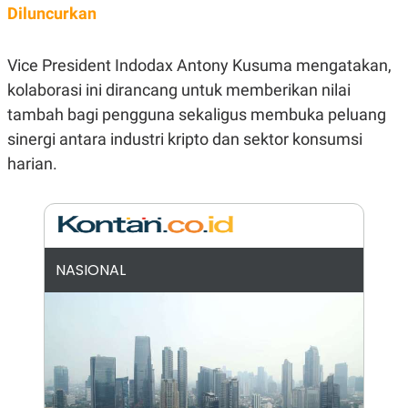
E
Diluncurkan
R
F
B
O
U
Vice President Indodax Antony Kusuma mengatakan,
K
S
U
I
kolaborasi ini dirancang untuk memberikan nilai
S
N
tambah bagi pengguna sekaligus membuka peluang
E
S
sinergi antara industri kripto dan sektor konsumsi
S
I
harian.
N
S
I
G
H
T
NASIONAL
S
B
T
E
O
L
C
A
K
N
S
J
E
A
T
O
U
N
P