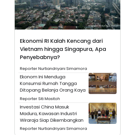
N
S
E
E
W
R
S
E
S
M
E
O
T
N
U
I
Ekonomi RI Kalah Kencang dari
P
A
Vietnam hingga Singapura, Apa
A
K
Penyebabnya?
D
I
V
L
A
Reporter Nurtiandriyani Simamora
S
K
Ekonom Ini Menduga
O
Konsumsi Rumah Tangga
R
Ditopang Belanja Orang Kaya
P
O
Reporter Siti Masitoh
R
A
Investasi China Masuk
S
Madura, Kawasan Industri
I
Wiraraja Siap Dikembangkan
K
N
I
A
Reporter Nurtiandriyani Simamora
L
T