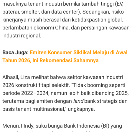
R
T
masuknya tenant industri bernilai tambah tinggi (EV,
I
baterai, smelter, dan data center). Sedangkan, risiko
S
I
kinerjanya masih berasal dari ketidakpastian global,
N
G
perlambatan ekonomi China, dan persaingan kawasan
K
industri regional.
G
M
E
Baca Juga:
Emiten Konsumer Siklikal Melaju di Awal
D
I
Tahun 2026, Ini Rekomendasi Sahamnya
A
.
I
D
Alhasil, Liza melihat bahwa sektor kawasan industri
2026 konstruktif tapi selektif. "Tidak booming seperti
periode 2022–2024, namun lebih baik dibanding 2025,
SITEMAP
PROFILE
TERM
terutama bagi emiten dengan
land
bank strategis dan
OF
USE
basis tenant multinasional," ungkapnya.
PEDOMAN
PEMBERITAAN
SIBER
Menurut Indy, suku bunga Bank Indonesia (BI) yang
PRIVACY