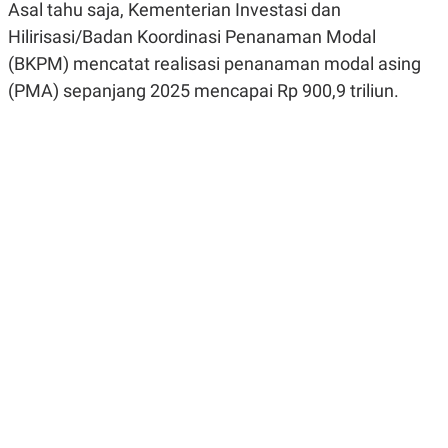
Asal tahu saja, Kementerian Investasi dan
R
G
S
I
Hilirisasi/Badan Koordinasi Penanaman Modal
O
O
N
N
(BKPM) mencatat realisasi penanaman modal asing
A
A
(PMA) sepanjang 2025 mencapai Rp 900,9 triliun.
L
L
F
I
N
A
N
C
E
Y
C
A
A
N
R
G
I
T
T
E
A
R
H
.
U
.
.
K
L
E
I
S
F