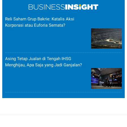
Reli Saham Grup Bakrie: Katalis Aksi
Korporasi atau Euforia Semata?
Asing Tetap Jualan di Tengah IHSG
Menghijau, Apa Saja yang Jadi Ganjalan?