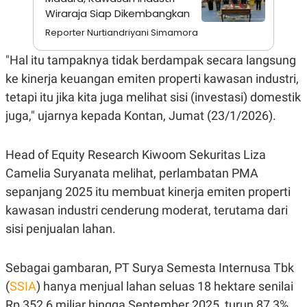
A
I
Wiraraja Siap Dikembangkan
S
V
K
E
Reporter Nurtiandriyani Simamora
E
M
"Hal itu tampaknya tidak berdampak secara langsung
E
N
ke kinerja keuangan emiten properti kawasan industri,
T
E
tetapi itu jika kita juga melihat sisi (investasi) domestik
R
juga," ujarnya kepada Kontan, Jumat (23/1/2026).
I
A
N
Head of Equity Research Kiwoom Sekuritas Liza
L
E
Camelia Suryanata melihat, perlambatan PMA
S
T
sepanjang 2025 itu membuat kinerja emiten properti
A
kawasan industri cenderung moderat, terutama dari
R
I
sisi penjualan lahan.
KANAL
Sebagai gambaran, PT Surya Semesta Internusa Tbk
(
SSIA
) hanya menjual lahan seluas 18 hektare senilai
P
I
U
M
Rp 352,6 miliar hingga September 2025, turun 87,3%