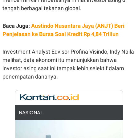
E
R
tengah berbagai tekanan global.
F
B
O
U
K
S
Baca Juga:
Austindo Nusantara Jaya (ANJT) Beri
U
I
Penjelasan ke Bursa Soal Kredit Rp 4,84 Triliun
S
N
E
S
S
Investment Analyst Edvisor Profina Visindo, Indy Naila
I
N
melihat, data ekonomi itu menunjukkan bahwa
S
investor asing saat ini tampak lebih selektif dalam
I
G
penempatan dananya.
H
T
S
B
T
E
O
L
C
A
K
N
NASIONAL
S
J
E
A
T
O
U
N
P