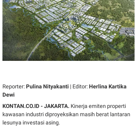
A
A
S
L
I
K
I
E
N
U
D
A
U
N
S
G
T
A
R
N
I
P
I
E
N
L
T
U
E
A
R
Reporter:
Pulina Nityakanti
| Editor:
Herlina Kartika
N
N
G
A
Dewi
U
S
S
I
KONTAN.CO.ID - JAKARTA.
Kinerja emiten properti
A
O
H
N
kawasan industri diproyeksikan masih berat lantaran
A
A
lesunya investasi asing.
L
P
R
E
E