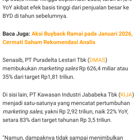
S
A
YoY akibat efek basis tinggi dari penjualan besar ke
A
G
T
E
BYD di tahun sebelumnya.
D
S
A
T
A
Baca Juga:
Aksi Buyback Ramai pada Januari 2026,
K
L
Cermati Saham Rekomendasi Analis
O
I
N
P
T
S
Senasib, PT Puradelta Lestari Tbk (
DMAS
)
A
U
N
S
membukukan
marketing sales
Rp 626,4 miliar atau
T
V
35% dari target Rp1,81 triliun.
JARINGAN
Di sisi lain, PT Kawasan Industri Jababeka Tbk (
KIJA
)
menjadi satu-satunya yang mencatat pertumbuhan
K
P
marketing sales,
yakni Rp 2,92 triliun, naik 22% YoY,
O
R
N
E
setara 83% dari target tahunan Rp 3,5 triliun.
T
S
A
S
N
R
A
E
"Namun, dampaknya tidak sampai menimbulkan