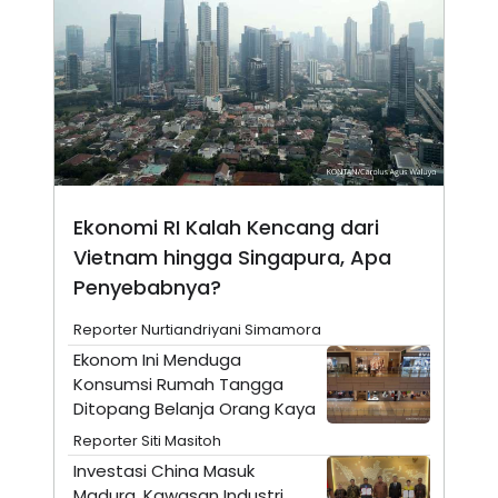
N
S
E
E
W
R
S
E
S
M
E
O
T
N
U
I
P
A
A
K
D
I
Ekonomi RI Kalah Kencang dari
V
L
A
Vietnam hingga Singapura, Apa
S
K
Penyebabnya?
O
R
Reporter Nurtiandriyani Simamora
P
O
Ekonom Ini Menduga
R
Konsumsi Rumah Tangga
A
S
Ditopang Belanja Orang Kaya
I
Reporter Siti Masitoh
K
N
Investasi China Masuk
I
A
L
T
Madura, Kawasan Industri