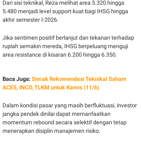
C
L
Dari sisi teknikal, Reza melihat area 5.320 hingga
A
E
5.480 menjadi level support kuat bagi IHSG hingga
D
A
E
S
akhir semester I-2026.
M
E
Y
.
I
D
Jika sentimen positif berlanjut dan tekanan terhadap
L
K
rupiah semakin mereda, IHSG berpeluang menguji
A
I
area resistance di kisaran 6.200 hingga 6.350.
N
N
G
E
G
R
A
J
N
A
Baca Juga:
Simak Rekomendasi Teknikal Saham
A
E
N
M
ACES, INCO, TLKM untuk Kamis (11/6)
C
I
E
T
T
E
Dalam kondisi pasar yang masih berfluktuasi, investor
A
N
K
jangka pendek dinilai dapat memanfaatkan
E
A
momentum rebound secara selektif dengan tetap
P
D
A
V
menerapkan disiplin manajemen risiko.
P
E
E
R