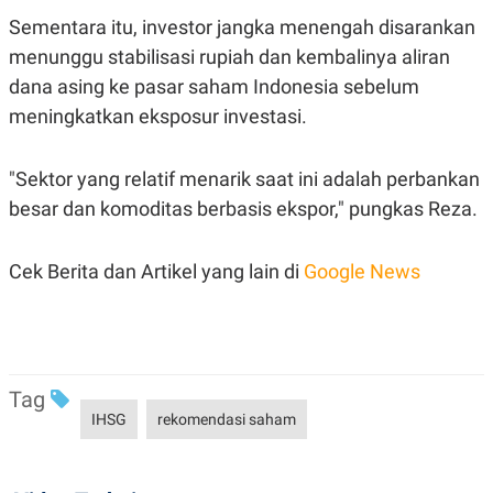
R
T
Sementara itu, investor jangka menengah disarankan
I
S
menunggu stabilisasi rupiah dan kembalinya aliran
I
N
dana asing ke pasar saham Indonesia sebelum
G
meningkatkan eksposur investasi.
K
G
M
"Sektor yang relatif menarik saat ini adalah perbankan
E
D
besar dan komoditas berbasis ekspor," pungkas Reza.
I
A
.
I
Cek Berita dan Artikel yang lain di
Google News
D
SITEMAP
PROFILE
TERM
OF
Tag
USE
IHSG
rekomendasi saham
PEDOMAN
PEMBERITAAN
SIBER
PRIVACY