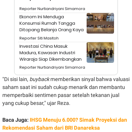
A
I
S
V
Reporter Nurtiandriyani Simamora
K
E
E
Ekonom Ini Menduga
M
Konsumsi Rumah Tangga
E
Ditopang Belanja Orang Kaya
N
T
Reporter Siti Masitoh
E
R
Investasi China Masuk
I
Madura, Kawasan Industri
A
Wiraraja Siap Dikembangkan
N
L
Reporter Nurtiandriyani Simamora
E
S
"Di sisi lain,
buyback
memberikan sinyal bahwa valuasi
T
A
saham saat ini sudah cukup menarik dan membantu
R
memperbaiki sentimen pasar setelah tekanan jual
I
yang cukup besar," ujar Reza.
KANAL
Baca Juga:
IHSG Menuju 6.000? Simak Proyeksi dan
P
I
Rekomendasi Saham dari BRI Danareksa
U
M