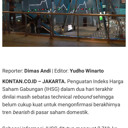
A
A
S
L
I
K
I
E
N
U
D
A
U
N
S
G
T
A
R
N
I
P
I
E
N
L
T
Reporter:
Dimas Andi
| Editor:
Yudho Winarto
U
E
A
R
KONTAN.CO.ID – JAKARTA.
Penguatan Indeks Harga
N
N
G
A
Saham Gabungan (IHSG) dalam dua hari terakhir
U
S
dinilai masih sebatas technical
rebound
sehingga
S
I
A
O
belum cukup kuat untuk mengonfirmasi berakhirnya
H
N
A
A
tren
bearish
di pasar saham domestik.
L
P
R
E
E