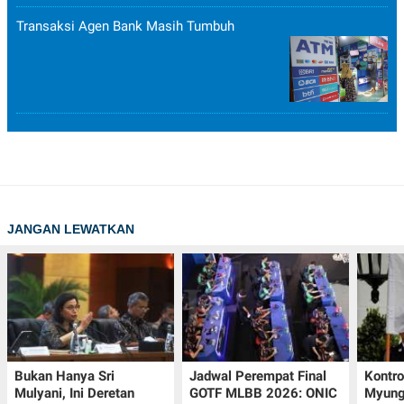
Transaksi Agen Bank Masih Tumbuh
JANGAN LEWATKAN
Bukan Hanya Sri
Jadwal Perempat Final
Kontr
Mulyani, Ini Deretan
GOTF MLBB 2026: ONIC
Myung-