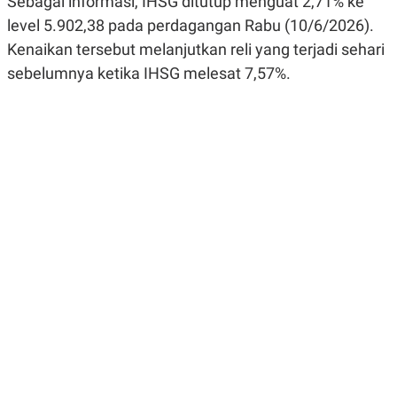
Sebagai informasi, IHSG ditutup menguat 2,71% ke
R
G
level 5.902,38 pada perdagangan Rabu (10/6/2026).
S
I
O
O
Kenaikan tersebut melanjutkan reli yang terjadi sehari
N
N
A
A
sebelumnya ketika IHSG melesat 7,57%.
L
L
F
I
N
A
N
C
E
Y
C
A
A
N
R
G
I
T
T
E
A
R
H
.
U
.
.
K
L
E
I
S
F