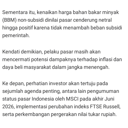
S
A
A
G
T
E
Sementara itu, kenaikan harga bahan bakar minyak
D
S
(BBM) non-subsidi dinilai pasar cenderung netral
A
T
hingga positif karena tidak menambah beban subsidi
A
pemerintah.
K
L
O
I
N
P
T
S
Kendati demikian, pelaku pasar masih akan
A
U
mencermati potensi dampaknya terhadap inflasi dan
N
S
T
daya beli masyarakat dalam jangka menengah.
V
Ke depan, perhatian investor akan tertuju pada
JARINGAN
sejumlah agenda penting, antara lain pengumuman
K
P
status pasar Indonesia oleh MSCI pada akhir Juni
O
R
2026, implementasi perubahan indeks FTSE Russell,
N
E
T
S
serta perkembangan pergerakan nilai tukar rupiah.
A
S
N
R
A
E