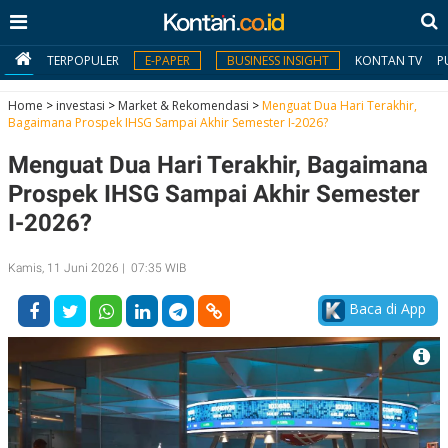
TERPOPULER
E-PAPER
BUSINESS INSIGHT
KONTAN TV
P
Home
>
investasi
>
Market & Rekomendasi
>
Menguat Dua Hari Terakhir,
Bagaimana Prospek IHSG Sampai Akhir Semester I-2026?
MY
Menguat Dua Hari Terakhir, Bagaimana
KONTAN
Prospek IHSG Sampai Akhir Semester
Daftar
I-2026?
Masuk
Kamis, 11 Juni 2026 | 07:35 WIB
Baca di App
BERITA
I
N
N
A
V
S
E
I
S
O
T
N