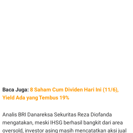
E
E
H
S
A
T
T
Y
A
L
N
E
E
A
N
N
G
A
L
L
I
I
S
S
H
I
S
E
K
X
O
E
L
C
O
Baca Juga:
8 Saham Cum Dividen Hari Ini (11/6),
U
M
T
Yield Ada yang Tembus 19%
I
V
E
Analis BRI Danareksa Sekuritas Reza Diofanda
C
O
mengatakan, meski IHSG berhasil bangkit dari area
R
N
oversold, investor asing masih mencatatkan aksi jual