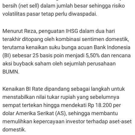
E
bersih (net sell) dalam jumlah besar sehingga risiko
R
volatilitas pasar tetap perlu diwaspadai.
F
B
O
U
K
S
U
I
Menurut Reza, penguatan IHSG dalam dua hari
S
N
E
terakhir ditopang oleh kombinasi sentimen domestik,
S
terutama kenaikan suku bunga acuan Bank Indonesia
S
I
(BI) sebesar 25 basis poin menjadi 5,50% dan rencana
N
S
aksi buyback saham oleh sejumlah perusahaan
I
BUMN.
G
H
T
Kenaikan BI Rate dipandang sebagai langkah untuk
S
B
T
E
menstabilkan nilai tukar rupiah yang sebelumnya
O
L
C
A
sempat tertekan hingga mendekati Rp 18.200 per
K
N
dolar Amerika Serikat (AS), sehingga membantu
S
J
E
A
memulihkan kepercayaan investor terhadap aset-aset
T
O
U
N
domestik.
P