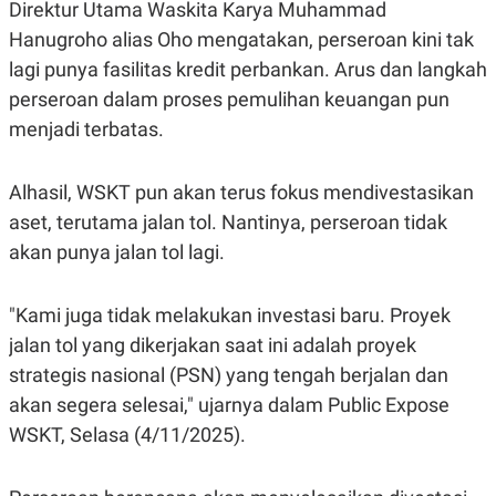
S
A
Direktur Utama Waskita Karya Muhammad
A
G
Hanugroho alias Oho mengatakan, perseroan kini tak
T
E
D
S
lagi punya fasilitas kredit perbankan. Arus dan langkah
A
T
perseroan dalam proses pemulihan keuangan pun
A
menjadi terbatas.
K
L
O
I
N
P
Alhasil, WSKT pun akan terus fokus mendivestasikan
T
S
A
U
aset, terutama jalan tol. Nantinya, perseroan tidak
N
S
T
akan punya jalan tol lagi.
V
"Kami juga tidak melakukan investasi baru. Proyek
JARINGAN
jalan tol yang dikerjakan saat ini adalah proyek
strategis nasional (PSN) yang tengah berjalan dan
K
P
O
R
akan segera selesai," ujarnya dalam Public Expose
N
E
T
S
WSKT, Selasa (4/11/2025).
A
S
N
R
A
E