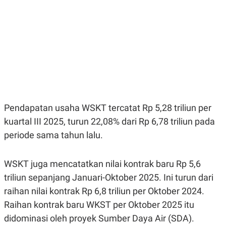
E
E
H
S
A
T
T
Y
A
L
N
E
E
A
N
N
G
A
L
L
I
I
S
S
H
I
Pendapatan usaha WSKT tercatat Rp 5,28 triliun per
S
kuartal III 2025, turun 22,08% dari Rp 6,78 triliun pada
E
K
X
O
periode sama tahun lalu.
E
L
C
O
U
M
WSKT juga mencatatkan nilai kontrak baru Rp 5,6
T
I
triliun sepanjang Januari-Oktober 2025. Ini turun dari
V
E
raihan nilai kontrak Rp 6,8 triliun per Oktober 2024.
C
Raihan kontrak baru WKST per Oktober 2025 itu
O
R
didominasi oleh proyek Sumber Daya Air (SDA).
N