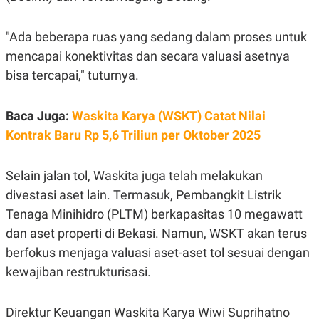
R
T
I
S
"Ada beberapa ruas yang sedang dalam proses untuk
I
N
mencapai konektivitas dan secara valuasi asetnya
G
bisa tercapai," tuturnya.
K
G
M
Baca Juga:
Waskita Karya (WSKT) Catat Nilai
E
D
Kontrak Baru Rp 5,6 Triliun per Oktober 2025
I
A
.
I
Selain jalan tol, Waskita juga telah melakukan
D
divestasi aset lain. Termasuk, Pembangkit Listrik
Tenaga Minihidro (PLTM) berkapasitas 10 megawatt
dan aset properti di Bekasi. Namun, WSKT akan terus
SITEMAP
PROFILE
TERM
OF
berfokus menjaga valuasi aset-aset tol sesuai dengan
USE
kewajiban restrukturisasi.
PEDOMAN
PEMBERITAAN
SIBER
Direktur Keuangan Waskita Karya Wiwi Suprihatno
PRIVACY