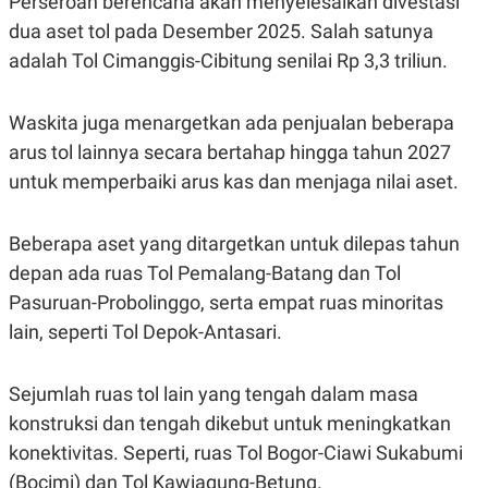
Perseroan berencana akan menyelesaikan divestasi
C
L
A
E
dua aset tol pada Desember 2025. Salah satunya
D
A
E
S
adalah Tol Cimanggis-Cibitung senilai Rp 3,3 triliun.
M
E
Y
.
I
Waskita juga menargetkan ada penjualan beberapa
D
arus tol lainnya secara bertahap hingga tahun 2027
L
K
A
I
untuk memperbaiki arus kas dan menjaga nilai aset.
N
N
G
E
G
R
Beberapa aset yang ditargetkan untuk dilepas tahun
A
J
N
A
depan ada ruas Tol Pemalang-Batang dan Tol
A
E
N
M
Pasuruan-Probolinggo, serta empat ruas minoritas
C
I
lain, seperti Tol Depok-Antasari.
E
T
T
E
A
N
K
Sejumlah ruas tol lain yang tengah dalam masa
E
A
konstruksi dan tengah dikebut untuk meningkatkan
P
D
A
V
konektivitas. Seperti, ruas Tol Bogor-Ciawi Sukabumi
P
E
(Bocimi) dan Tol Kawiagung-Betung.
E
R