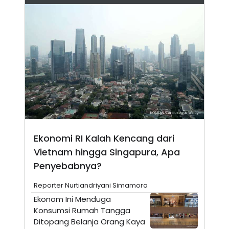
N
S
E
E
W
R
S
E
S
M
E
O
T
N
U
I
P
A
A
K
D
I
V
L
A
S
K
Ekonomi RI Kalah Kencang dari
O
R
Vietnam hingga Singapura, Apa
P
O
Penyebabnya?
R
A
Reporter Nurtiandriyani Simamora
S
I
Ekonom Ini Menduga
K
N
Konsumsi Rumah Tangga
I
A
Ditopang Belanja Orang Kaya
L
T