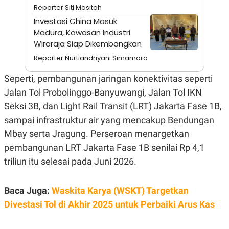
A
I
Reporter Siti Masitoh
S
V
K
E
Investasi China Masuk
E
Madura, Kawasan Industri
M
Wiraraja Siap Dikembangkan
E
N
Reporter Nurtiandriyani Simamora
T
E
R
Seperti, pembangunan jaringan konektivitas seperti
I
Jalan Tol Probolinggo-Banyuwangi, Jalan Tol IKN
A
N
Seksi 3B, dan Light Rail Transit (LRT) Jakarta Fase 1B,
L
sampai infrastruktur air yang mencakup Bendungan
E
S
Mbay serta Jragung. Perseroan menargetkan
T
pembangunan LRT Jakarta Fase 1B senilai Rp 4,1
A
R
triliun itu selesai pada Juni 2026.
I
Baca Juga:
Waskita Karya (WSKT) Targetkan
KANAL
Divestasi Tol di Akhir 2025 untuk Perbaiki Arus Kas
P
I
U
M