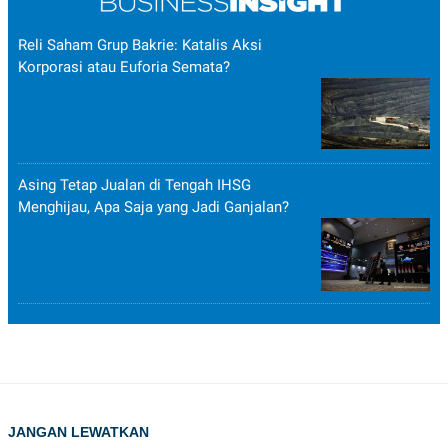
Reli Saham Grup Bakrie: Katalis Aksi
Korporasi atau Euforia Semata?
Asing Tetap Jualan di Tengah IHSG
Menghijau, Apa Saja yang Jadi Ganjalan?
JANGAN LEWATKAN