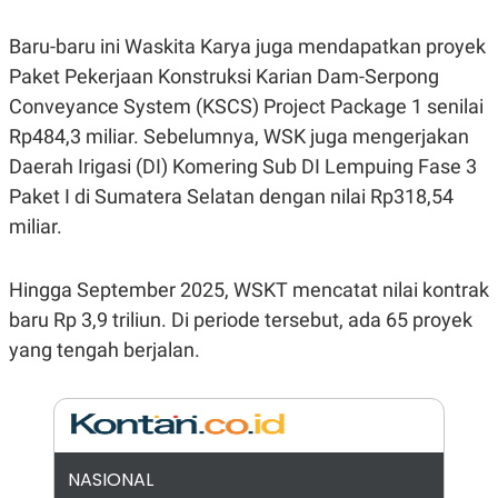
E
R
Baru-baru ini Waskita Karya juga mendapatkan proyek
F
B
O
U
Paket Pekerjaan Konstruksi Karian Dam-Serpong
K
S
Conveyance System (KSCS) Project Package 1 senilai
U
I
S
N
Rp484,3 miliar. Sebelumnya, WSK juga mengerjakan
E
S
Daerah Irigasi (DI) Komering Sub DI Lempuing Fase 3
S
Paket I di Sumatera Selatan dengan nilai Rp318,54
I
N
miliar.
S
I
G
H
Hingga September 2025, WSKT mencatat nilai kontrak
T
baru Rp 3,9 triliun. Di periode tersebut, ada 65 proyek
S
B
yang tengah berjalan.
T
E
O
L
C
A
K
N
S
J
E
A
T
O
U
N
NASIONAL
P