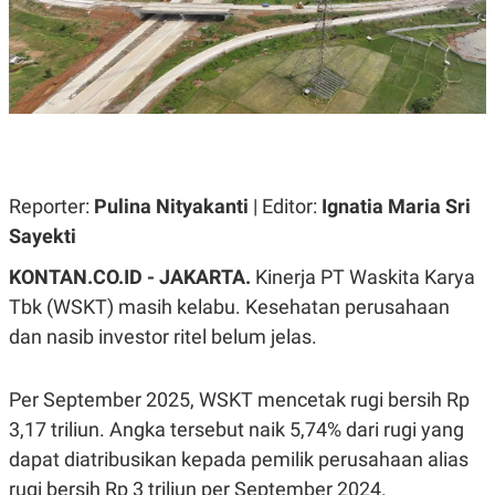
A
A
S
L
I
K
I
E
N
U
D
A
U
N
S
G
T
A
R
Reporter:
N
I
Pulina Nityakanti
| Editor:
Ignatia Maria Sri
P
I
Sayekti
E
N
L
T
KONTAN.CO.ID - JAKARTA.
Kinerja PT Waskita Karya
U
E
A
R
Tbk (WSKT) masih kelabu. Kesehatan perusahaan
N
N
dan nasib investor ritel belum jelas.
G
A
U
S
S
I
A
O
Per September 2025, WSKT mencetak rugi bersih Rp
H
N
3,17 triliun. Angka tersebut naik 5,74% dari rugi yang
A
A
L
dapat diatribusikan kepada pemilik perusahaan alias
P
R
rugi bersih Rp 3 triliun per September 2024.
E
E