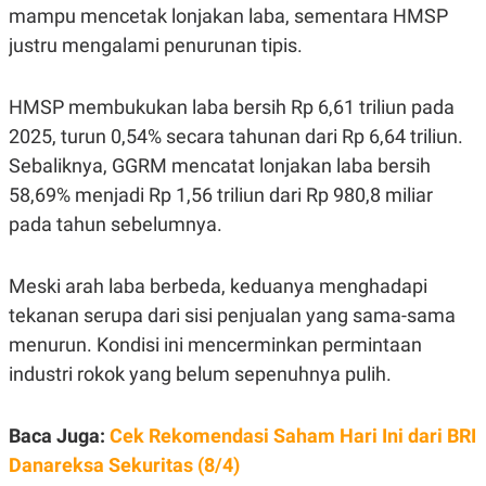
mampu mencetak lonjakan laba, sementara HMSP
R
G
S
I
justru mengalami penurunan tipis.
O
O
N
N
A
A
L
L
HMSP membukukan laba bersih Rp 6,61 triliun pada
F
2025, turun 0,54% secara tahunan dari Rp 6,64 triliun.
I
N
Sebaliknya, GGRM mencatat lonjakan laba bersih
A
N
58,69% menjadi Rp 1,56 triliun dari Rp 980,8 miliar
C
pada tahun sebelumnya.
E
Y
C
A
A
Meski arah laba berbeda, keduanya menghadapi
N
R
G
I
tekanan serupa dari sisi penjualan yang sama-sama
T
T
E
A
menurun. Kondisi ini mencerminkan permintaan
R
H
industri rokok yang belum sepenuhnya pulih.
.
U
.
.
Baca Juga:
Cek Rekomendasi Saham Hari Ini dari BRI
K
L
E
I
Danareksa Sekuritas (8/4)
S
F