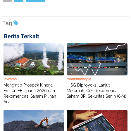
C
L
A
E
D
A
E
S
M
E
Tag
Y
.
I
D
Berita Terkait
L
K
A
I
N
N
G
E
G
R
A
J
N
A
A
E
N
M
Investasi
momsmoney.id
C
I
Mengintip Prospek Kinerja
IHSG Diproyeksi Lanjut
E
T
Emiten EBT pada 2026 dan
Melemah, Cek Rekomendasi
T
E
Rekomendasi Saham Pilihan
Saham BRI Sekuritas Senin (6/4)
A
N
Analis
K
E
A
P
D
A
V
P
E
E
R