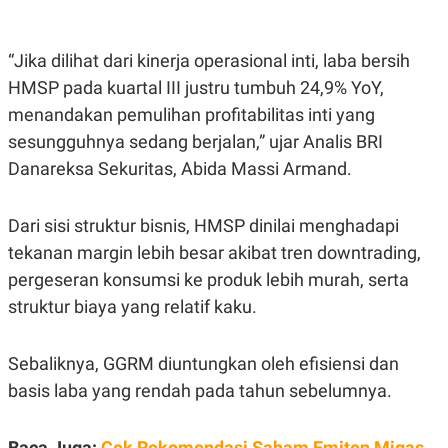
A
I
S
V
K
E
E
“Jika dilihat dari kinerja operasional inti, laba bersih
M
HMSP pada kuartal III justru tumbuh 24,9% YoY,
E
N
menandakan pemulihan profitabilitas inti yang
T
E
sesungguhnya sedang berjalan,” ujar Analis BRI
R
Danareksa Sekuritas, Abida Massi Armand.
I
A
N
Dari sisi struktur bisnis, HMSP dinilai menghadapi
L
E
tekanan margin lebih besar akibat tren downtrading,
S
T
pergeseran konsumsi ke produk lebih murah, serta
A
struktur biaya yang relatif kaku.
R
I
Sebaliknya, GGRM diuntungkan oleh efisiensi dan
KANAL
basis laba yang rendah pada tahun sebelumnya.
P
I
U
M
Baca Juga:
Cek Rekomendasi Saham Emiten Migas