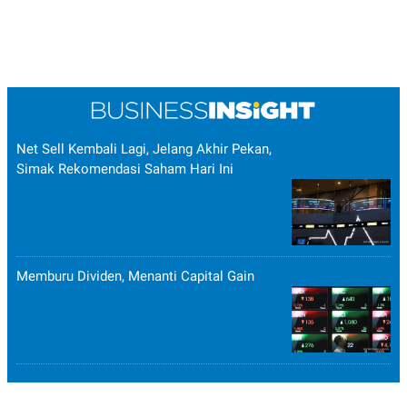
Net Sell Kembali Lagi, Jelang Akhir Pekan,
Simak Rekomendasi Saham Hari Ini
Memburu Dividen, Menanti Capital Gain