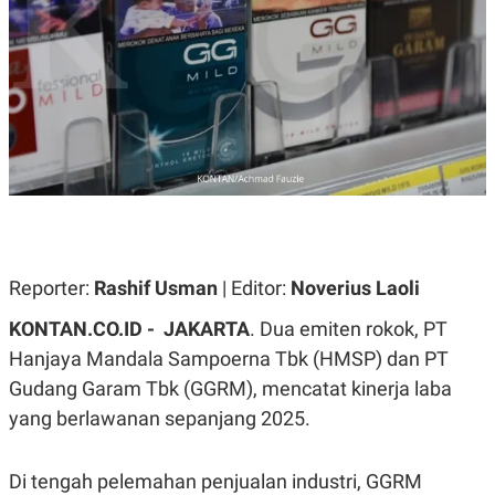
A
A
S
L
I
K
I
E
N
U
D
A
U
N
S
G
T
A
R
N
I
P
I
E
N
L
T
Reporter:
U
E
Rashif Usman
| Editor:
Noverius Laoli
A
R
N
N
KONTAN.CO.ID -
JAKARTA
. Dua emiten rokok, PT
G
A
Hanjaya Mandala Sampoerna Tbk (HMSP) dan PT
U
S
S
I
Gudang Garam Tbk (GGRM), mencatat kinerja laba
A
O
H
N
yang berlawanan sepanjang 2025.
A
A
L
P
R
Di tengah pelemahan penjualan industri, GGRM
E
E