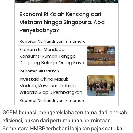
E
R
Ekonomi RI Kalah Kencang dari
F
B
O
U
Vietnam hingga Singapura, Apa
K
S
U
I
Penyebabnya?
S
N
E
Reporter Nurtiandriyani Simamora
S
S
Ekonom Ini Menduga
I
Konsumsi Rumah Tangga
N
S
Ditopang Belanja Orang Kaya
I
Reporter Siti Masitoh
G
H
Investasi China Masuk
T
Madura, Kawasan Industri
S
B
Wiraraja Siap Dikembangkan
T
E
O
L
Reporter Nurtiandriyani Simamora
C
A
K
N
GGRM berhasil mengerek laba terutama dari langkah
S
J
E
A
efisiensi, bukan dari pertumbuhan permintaan.
T
O
U
N
Sementara HMSP terbebani lonjakan pajak satu kali
P