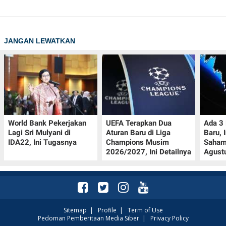
JANGAN LEWATKAN
World Bank Pekerjakan
UEFA Terapkan Dua
Ada 3
Lagi Sri Mulyani di
Aturan Baru di Liga
Baru, 
IDA22, Ini Tugasnya
Champions Musim
Saham
2026/2027, Ini Detailnya
Agust
Sitemap
|
Profile
|
Term of Use
Pedoman Pemberitaan Media Siber
|
Privacy Policy