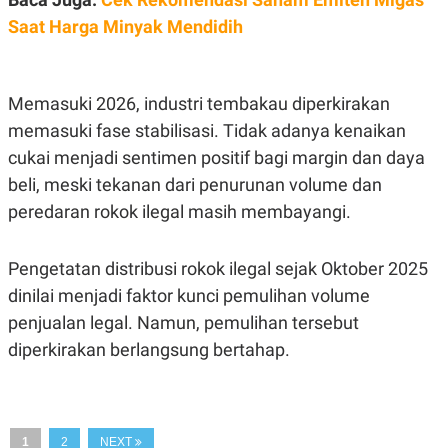
S
A
A
G
Saat Harga Minyak Mendidih
T
E
D
S
A
T
Memasuki 2026, industri tembakau diperkirakan
A
K
L
memasuki fase stabilisasi. Tidak adanya kenaikan
O
I
cukai menjadi sentimen positif bagi margin dan daya
N
P
T
S
beli, meski tekanan dari penurunan volume dan
A
U
N
S
peredaran rokok ilegal masih membayangi.
T
V
Pengetatan distribusi rokok ilegal sejak Oktober 2025
dinilai menjadi faktor kunci pemulihan volume
JARINGAN
penjualan legal. Namun, pemulihan tersebut
K
P
diperkirakan berlangsung bertahap.
O
R
N
E
T
S
A
S
N
R
A
E
1
2
NEXT