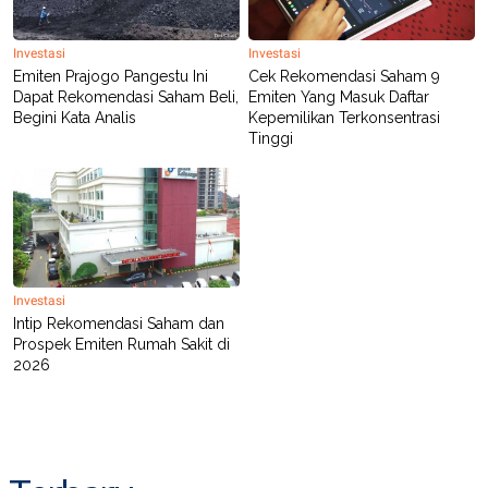
R
T
I
S
Investasi
Investasi
I
Emiten Prajogo Pangestu Ini
Cek Rekomendasi Saham 9
N
G
Dapat Rekomendasi Saham Beli,
Emiten Yang Masuk Daftar
Begini Kata Analis
Kepemilikan Terkonsentrasi
K
Tinggi
G
M
E
D
I
A
.
I
D
Investasi
Intip Rekomendasi Saham dan
Prospek Emiten Rumah Sakit di
SITEMAP
PROFILE
TERM
2026
OF
USE
PEDOMAN
PEMBERITAAN
SIBER
PRIVACY