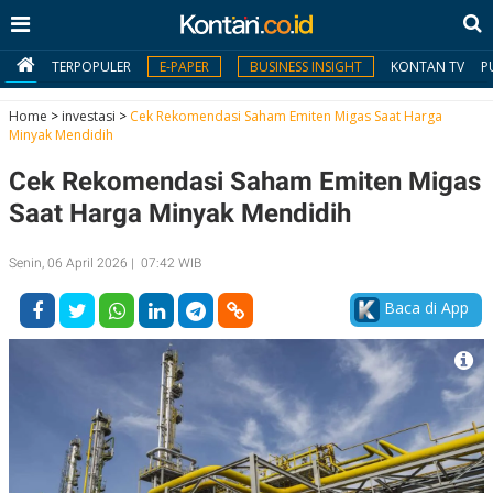
TERPOPULER
E-PAPER
BUSINESS INSIGHT
KONTAN TV
P
Home
>
investasi
>
Cek Rekomendasi Saham Emiten Migas Saat Harga
Minyak Mendidih
MY
Cek Rekomendasi Saham Emiten Migas
KONTAN
Saat Harga Minyak Mendidih
Daftar
Senin, 06 April 2026 | 07:42 WIB
Masuk
Baca di App
BERITA
I
N
N
A
V
S
E
I
S
O
T
N