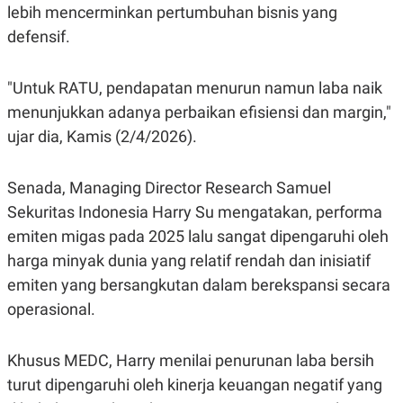
C
L
lebih mencerminkan pertumbuhan bisnis yang
A
E
D
A
defensif.
E
S
M
E
Y
.
"Untuk RATU, pendapatan menurun namun laba naik
I
D
menunjukkan adanya perbaikan efisiensi dan margin,"
L
K
ujar dia, Kamis (2/4/2026).
A
I
N
N
G
E
Senada, Managing Director Research Samuel
G
R
A
J
Sekuritas Indonesia Harry Su mengatakan, performa
N
A
A
E
emiten migas pada 2025 lalu sangat dipengaruhi oleh
N
M
C
I
harga minyak dunia yang relatif rendah dan inisiatif
E
T
emiten yang bersangkutan dalam berekspansi secara
T
E
A
N
operasional.
K
E
A
P
D
Khusus MEDC, Harry menilai penurunan laba bersih
A
V
P
E
turut dipengaruhi oleh kinerja keuangan negatif yang
E
R