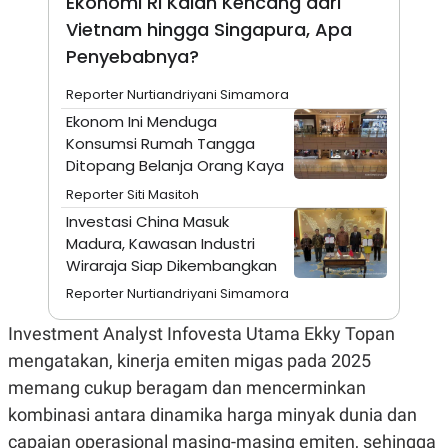
Ekonomi RI Kalah Kencang dari
A
I
S
V
Vietnam hingga Singapura, Apa
K
E
Penyebabnya?
E
M
E
Reporter Nurtiandriyani Simamora
N
T
Ekonom Ini Menduga
E
Konsumsi Rumah Tangga
R
Ditopang Belanja Orang Kaya
I
A
Reporter Siti Masitoh
N
Investasi China Masuk
L
E
Madura, Kawasan Industri
S
Wiraraja Siap Dikembangkan
T
A
Reporter Nurtiandriyani Simamora
R
I
Investment Analyst Infovesta Utama Ekky Topan
mengatakan, kinerja emiten migas pada 2025
KANAL
memang cukup beragam dan mencerminkan
kombinasi antara dinamika harga minyak dunia dan
P
I
U
M
capaian operasional masing-masing emiten, sehingga