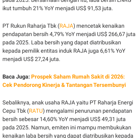
E
R
ikut tumbuh 21% YoY menjadi US$ 91,53 juta.
F
B
O
U
K
S
PT Rukun Raharja Tbk (
RAJA
) mencetak kenaikan
U
I
pendapatan bersih 4,79% YoY menjadi US$ 266,67 juta
S
N
E
pada 2025. Laba bersih yang dapat diatribusikan
S
S
kepada pemilik entitas induk RAJA juga 6,61% YoY
I
menjadi US$ 27,24 juta.
N
S
I
G
Baca Juga:
Prospek Saham Rumah Sakit di 2026:
H
T
Cek Pendorong Kinerja & Tantangan Tersembunyi
S
B
T
E
O
L
Sebaliknya, anak usaha RAJA yaitu PT Raharja Energi
C
A
Cepu Tbk (
RATU
) mengalami penurunan pendapatan
K
N
S
J
bersih sebesar 14,60% YoY menjadi US$ 49,31 juta
E
A
T
O
pada 2025. Namun, emiten ini mampu membukukan
U
N
kenaikan laba bersih yang dapat diatribusikan kepada
P