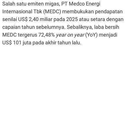
Salah satu emiten migas, PT Medco Energi
R
G
S
I
Internasional Tbk (MEDC) membukukan pendapatan
O
O
N
N
senilai US$ 2,40 miliar pada 2025 atau setara dengan
A
A
capaian tahun sebelumnya. Sebaliknya, laba bersih
L
L
F
MEDC tergerus 72,48%
year on year
(YoY) menjadi
I
N
US$ 101 juta pada akhir tahun lalu.
A
N
C
E
Y
C
A
A
N
R
G
I
T
T
E
A
R
H
.
U
.
.
K
L
E
I
S
F