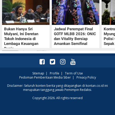
Bukan Hanya Sri
Jadwal Perempat Final
Kontr
Mulyani, Ini Deretan
GOTF MLBB 2026: ONIC
Myung-
Tokoh Indonesia di
dan Vitality Bersiap
Polisi
Lembaga Keuangan
Amankan Semifinal
Sepak 
Dunia
Sitemap
|
Profile
|
Term of Use
Pedoman Pemberitaan Media Siber
|
Privacy Policy
Promo JSM Alfamart 7–
Disclaimer: Seluruh konten berita yang ditayangkan di kontan.co.id ini
merupakan tanggung jawab Pemimpin Redaksi.
9 Agustus 2026, Minyak
Goreng 2 Liter Mulai
Copyright 2026. All rights reserved
Rp41.500