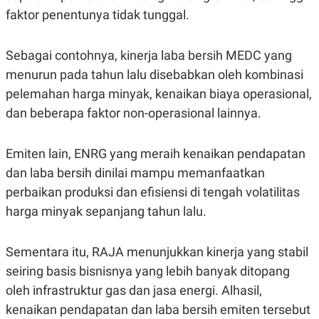
S
A
faktor penentunya tidak tunggal.
A
G
T
E
D
S
A
Sebagai contohnya, kinerja laba bersih MEDC yang
T
A
menurun pada tahun lalu disebabkan oleh kombinasi
K
L
pelemahan harga minyak, kenaikan biaya operasional,
O
I
dan beberapa faktor non-operasional lainnya.
N
P
T
S
A
U
N
S
Emiten lain, ENRG yang meraih kenaikan pendapatan
T
V
dan laba bersih dinilai mampu memanfaatkan
perbaikan produksi dan efisiensi di tengah volatilitas
JARINGAN
harga minyak sepanjang tahun lalu.
K
P
Sementara itu, RAJA menunjukkan kinerja yang stabil
O
R
N
E
seiring basis bisnisnya yang lebih banyak ditopang
T
S
A
S
oleh infrastruktur gas dan jasa energi. Alhasil,
N
R
kenaikan pendapatan dan laba bersih emiten tersebut
A
E