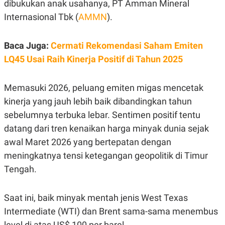
dibukukan anak usahanya, PT Amman Mineral
R
T
I
Internasional Tbk (
AMMN
).
S
I
N
Baca Juga:
Cermati Rekomendasi Saham Emiten
G
K
LQ45 Usai Raih Kinerja Positif di Tahun 2025
G
M
E
Memasuki 2026, peluang emiten migas mencetak
D
I
kinerja yang jauh lebih baik dibandingkan tahun
A
sebelumnya terbuka lebar. Sentimen positif tentu
.
I
datang dari tren kenaikan harga minyak dunia sejak
D
awal Maret 2026 yang bertepatan dengan
meningkatnya tensi ketegangan geopolitik di Timur
SITEMAP
PROFILE
TERM
Tengah.
OF
USE
PEDOMAN
Saat ini, baik minyak mentah jenis West Texas
PEMBERITAAN
Intermediate (WTI) dan Brent sama-sama menembus
SIBER
level di atas US$ 100 per barel.
PRIVACY