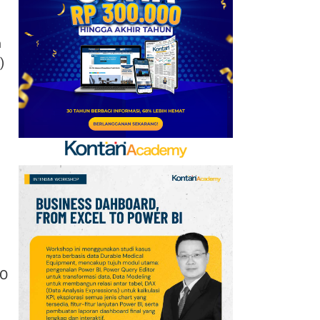
Baru, Ini Daftar 54
Saham HSC BEI per 6
n
Agustus 2026
)
7
Promo Super Hemat
Indomaret 6–19 Agustus
2026, Diskon Kebutuhan
Rumah hingga 40%
8
UEFA hingga Luis Figo,
Ini Daftar Pihak yang
Menentang Gianni
Infantino
9
Jadwal Persija vs Arema
FC Perebutan Juara 3
CO
Piala Presiden 2026,
Kick-off Sore Ini