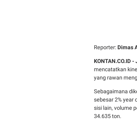
Reporter:
Dimas 
KONTAN.CO.ID -
mencatatkan kiner
yang rawan menga
Sebagaimana dike
sebesar 2% year o
sisi lain, volume
34.635 ton.