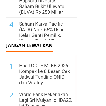
Hapsoro Divestasi
Saham Bukit Uluwatu
(BUVA) Rp 250 Miliar
4
Saham Karya Pacific
(IATA) Naik 65% Usai
Kelar Ganti Pemilik,
Kinerja Paruh I Turun
JANGAN LEWATKAN
5
IHSG Berpeluang Uji
Level 6.400, Simak
1
Rekomendasi Saham
Hasil GOTF MLBB 2026:
PTRO, BNBR, GTSI, dan
Kompak ke 8 Besar, Cek
BACH
Jadwal Tanding ONIC
dan Vitality
6
Asing Borong Saham
2
Tambang Saat IHSG
World Bank Pekerjakan
Menguat Kemarin, Cek
Lagi Sri Mulyani di IDA22,
yang Banyak Dikoleksi
Ini Tugasnya