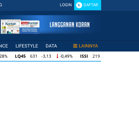
G
LOGIN
DAFTAR
NCE
LIFESTYLE
DATA
LAINNYA
LQ45
631 -3,13
ISSI
219 -0,63
,28%
-0,49%
-0,29%
LQ45
631 -3,13
ISSI
219 -0,63
28%
-0,49%
-0,29%
ISSI
219 -0,63
IDX30
354 -1,64
49%
-0,29%
-0,46%