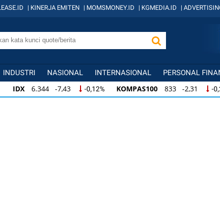
EASE.ID
|
KINERJA EMITEN
|
MOMSMONEY.ID
|
KGMEDIA.ID
|
ADVERTISIN
INDUSTRI
NASIONAL
INTERNASIONAL
PERSONAL FINA
IDX
6.344 -7,43
KOMPAS100
833 -2,31
-0,12%
-0
IDX
6.344 -7,43
KOMPAS100
833 -2,31
-0,12%
-0,
KOMPAS100
833 -2,31
LQ45
631 -3,13
-0,28%
-0,