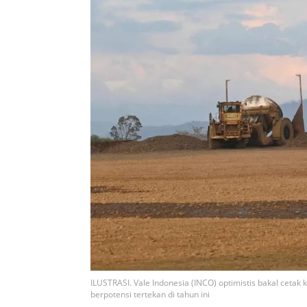
ILUSTRASI. Vale Indonesia (INCO) optimistis bakal cetak 
berpotensi tertekan di tahun ini