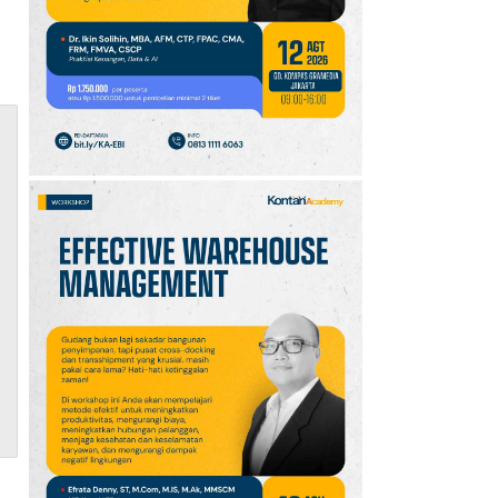
10
Intip Prakiraan Cuaca
Sumsel Kamis (6/8):
Hujan Ringan
Mendominasi, Siapkan
Payung!