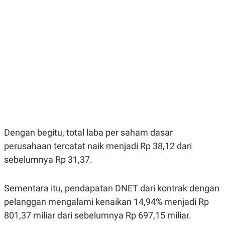
E
E
H
S
A
T
T
Y
A
L
N
E
E
A
N
N
G
A
L
L
I
I
S
S
H
I
S
E
K
X
O
Dengan begitu, total laba per saham dasar
E
L
perusahaan tercatat naik menjadi Rp 38,12 dari
C
O
U
M
sebelumnya Rp 31,37.
T
I
V
Sementara itu, pendapatan DNET dari kontrak dengan
E
C
pelanggan mengalami kenaikan 14,94% menjadi Rp
O
R
801,37 miliar dari sebelumnya Rp 697,15 miliar.
N