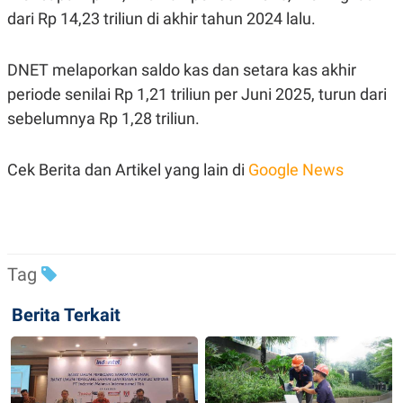
C
L
dari Rp 14,23 triliun di akhir tahun 2024 lalu.
A
E
D
A
E
S
M
E
DNET melaporkan saldo kas dan setara kas akhir
Y
.
I
periode senilai Rp 1,21 triliun per Juni 2025, turun dari
D
sebelumnya Rp 1,28 triliun.
L
K
A
I
N
N
Cek Berita dan Artikel yang lain di
Google News
G
E
G
R
A
J
N
A
A
E
N
M
C
I
Tag
E
T
T
E
A
N
Berita Terkait
K
E
A
P
D
A
V
P
E
E
R