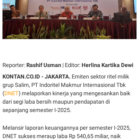
A
A
S
L
I
K
I
E
N
U
D
A
U
N
S
G
T
A
R
N
I
Reporter:
Rashif Usman
| Editor:
Herlina Kartika Dewi
P
I
E
N
L
T
KONTAN.CO.ID - JAKARTA.
Emiten sektor ritel milik
U
E
grup Salim, PT Indoritel Makmur Internasional Tbk
A
R
N
N
(
DNET
) melaporkan kinerja yang mengesankan baik
G
A
U
S
dari segi laba bersih maupun pendapatan di
S
I
sepanjang semester I-2025.
A
O
H
N
A
A
L
Melansir laporan keuangannya per semester I-2025,
P
R
DNET sukses meraup laba Rp 540,65 miliar, naik
E
E