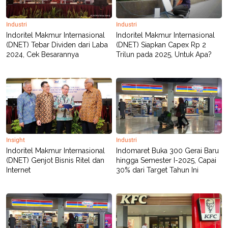
R
T
I
S
Industri
Industri
I
Indoritel Makmur Internasional
Indoritel Makmur Internasional
N
G
(DNET) Tebar Dividen dari Laba
(DNET) Siapkan Capex Rp 2
2024, Cek Besarannya
Trilun pada 2025, Untuk Apa?
K
G
M
E
D
I
A
.
I
D
Insight
Industri
Indoritel Makmur Internasional
Indomaret Buka 300 Gerai Baru
(DNET) Genjot Bisnis Ritel dan
hingga Semester I-2025, Capai
SITEMAP
PROFILE
TERM
Internet
30% dari Target Tahun Ini
OF
USE
PEDOMAN
PEMBERITAAN
SIBER
PRIVACY