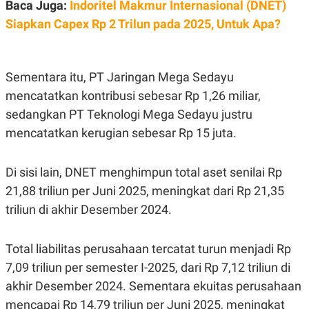
S
A
Baca Juga:
Indoritel Makmur Internasional (DNET)
A
G
Siapkan Capex Rp 2 Trilun pada 2025, Untuk Apa?
T
E
D
S
A
T
A
Sementara itu, PT Jaringan Mega Sedayu
K
L
mencatatkan kontribusi sebesar Rp 1,26 miliar,
O
I
N
P
sedangkan PT Teknologi Mega Sedayu justru
T
S
mencatatkan kerugian sebesar Rp 15 juta.
A
U
N
S
T
V
Di sisi lain, DNET menghimpun total aset senilai Rp
21,88 triliun per Juni 2025, meningkat dari Rp 21,35
JARINGAN
triliun di akhir Desember 2024.
K
P
O
R
Total liabilitas perusahaan tercatat turun menjadi Rp
N
E
7,09 triliun per semester I-2025, dari Rp 7,12 triliun di
T
S
A
S
akhir Desember 2024. Sementara ekuitas perusahaan
N
R
A
E
mencapai Rp 14,79 triliun per Juni 2025, meningkat