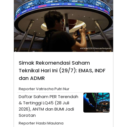
N
S
E
E
W
R
S
E
S
M
E
O
T
N
U
I
P
A
A
K
D
I
V
L
Simak Rekomendasi Saham
A
S
Teknikal Hari Ini (29/7): EMAS, INDF
K
O
dan ADMR
R
P
Reporter Vatrischa Putri Nur
O
R
Daftar Saham PER Terendah
A
& Tertinggi LQ45 (28 Juli
S
I
2026), ANTM dan BUMI Jadi
Sorotan
K
N
I
A
Reporter Hasbi Maulana
L
T