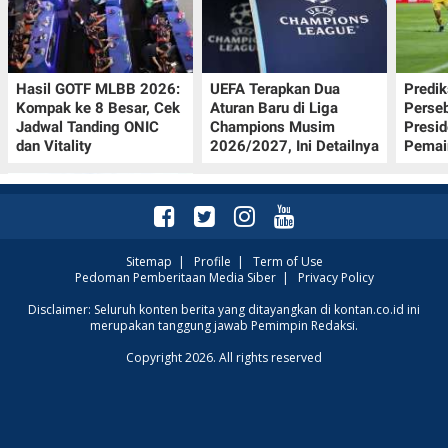
Hasil GOTF MLBB 2026:
UEFA Terapkan Dua
Predik
Kompak ke 8 Besar, Cek
Aturan Baru di Liga
Perseb
Jadwal Tanding ONIC
Champions Musim
Presi
dan Vitality
2026/2027, Ini Detailnya
Pemai
Sitemap
|
Profile
|
Term of Use
Pedoman Pemberitaan Media Siber
|
Privacy Policy
Simak Prakiraan Cuaca
Disclaimer: Seluruh konten berita yang ditayangkan di kontan.co.id ini
merupakan tanggung jawab Pemimpin Redaksi.
Jawa Barat Kamis (6/8):
Waspada Hujan Ringan
Copyright 2026. All rights reserved
di 3 Wilayah