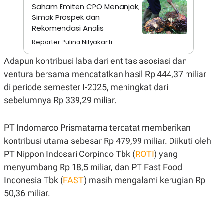
A
I
Saham Emiten CPO Menanjak,
S
V
Simak Prospek dan
K
E
E
Rekomendasi Analis
M
Reporter Pulina Nityakanti
E
N
T
Adapun kontribusi laba dari entitas asosiasi dan
E
R
ventura bersama mencatatkan hasil Rp 444,37 miliar
I
di periode semester I-2025, meningkat dari
A
N
sebelumnya Rp 339,29 miliar.
L
E
S
PT Indomarco Prismatama tercatat memberikan
T
A
kontribusi utama sebesar Rp 479,99 miliar. Diikuti oleh
R
PT Nippon Indosari Corpindo Tbk (
ROTI
) yang
I
menyumbang Rp 18,5 miliar, dan PT Fast Food
Indonesia Tbk (
FAST
) masih mengalami kerugian Rp
KANAL
50,36 miliar.
P
I
U
M