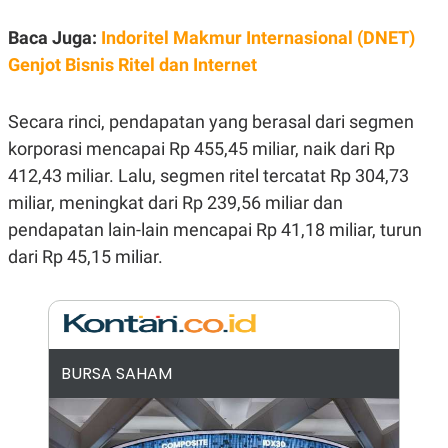
E
R
Baca Juga:
Indoritel Makmur Internasional (DNET)
F
B
Genjot Bisnis Ritel dan Internet
O
U
K
S
U
I
S
N
Secara rinci, pendapatan yang berasal dari segmen
E
S
korporasi mencapai Rp 455,45 miliar, naik dari Rp
S
412,43 miliar. Lalu, segmen ritel tercatat Rp 304,73
I
N
miliar, meningkat dari Rp 239,56 miliar dan
S
I
pendapatan lain-lain mencapai Rp 41,18 miliar, turun
G
dari Rp 45,15 miliar.
H
T
S
B
T
E
O
L
C
A
K
N
BURSA SAHAM
S
J
E
A
T
O
U
N
P