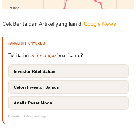
S
A
A
G
T
E
D
S
A
Cek Berita dan Artikel yang lain di
Google News
T
A
K
L
O
I
ANALISIS UNTUKMU
N
P
T
S
Berita ini
artinya apa
buat kamu?
A
U
N
S
T
Investor Ritel Saham
→
V
Calon Investor Saham
→
JARINGAN
Analis Pasar Modal
→
K
P
O
R
N
E
🔒 Gratis · Tidak perlu login
T
S
A
S
N
R
A
E