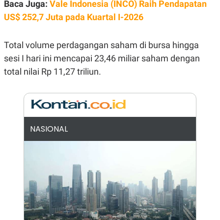
E
Baca Juga:
Vale Indonesia (INCO) Raih Pendapatan
R
US$ 252,7 Juta pada Kuartal I-2026
F
B
O
U
K
S
Total volume perdagangan saham di bursa hingga
U
I
S
N
sesi I hari ini mencapai 23,46 miliar saham dengan
E
S
total nilai Rp 11,27 triliun.
S
I
N
S
I
G
H
NASIONAL
T
S
B
T
E
O
L
C
A
K
N
S
J
E
A
T
O
U
N
P