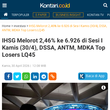
TERPOPULER
E-PAPER
BUSINESS INSIGHT
KONTAN TV
P
Home
>
investasi
>
IHSG Melorot 2,46% ke 6.926 di Sesi I Kamis (30/4), DSSA,
ANTM, MDKA Top Losers LQ45
MY
IHSG Melorot 2,46% ke 6.926 di Sesi I
KONTAN
Kamis (30/4), DSSA, ANTM, MDKA Top
Daftar
Losers LQ45
Masuk
Kamis, 30 April 2026 | 12:08 WIB
Baca di App
BERITA
I
N
N
A
V
S
E
I
S
O
T
N