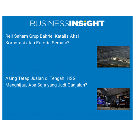
Reli Saham Grup Bakrie: Katalis Aksi
Korporasi atau Euforia Semata?
Asing Tetap Jualan di Tengah IHSG
Menghijau, Apa Saja yang Jadi Ganjalan?