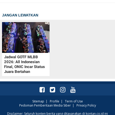
JANGAN LEWATKAN
Jadwal GOTF MLBB
2026: All Indonesian
Final, ONIC Incar Status
Juara Bertahan
Sitemap
|
Profile
|
Term of Use
Pedoman Pemberitaan Media Siber
|
Privacy Policy
Disclaimer: Seluruh konten berita yang ditayangkan di kontan.co.id ini