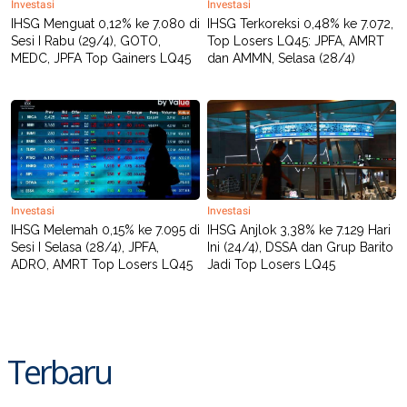
Investasi
Investasi
R
T
I
IHSG Menguat 0,12% ke 7.080 di
IHSG Terkoreksi 0,48% ke 7.072,
S
Sesi I Rabu (29/4), GOTO,
Top Losers LQ45: JPFA, AMRT
I
MEDC, JPFA Top Gainers LQ45
dan AMMN, Selasa (28/4)
N
G
K
G
M
E
D
I
A
.
Investasi
Investasi
I
IHSG Melemah 0,15% ke 7.095 di
IHSG Anjlok 3,38% ke 7.129 Hari
D
Sesi I Selasa (28/4), JPFA,
Ini (24/4), DSSA dan Grup Barito
ADRO, AMRT Top Losers LQ45
Jadi Top Losers LQ45
SITEMAP
PROFILE
TERM
OF
USE
PEDOMAN
Terbaru
PEMBERITAAN
SIBER
PRIVACY