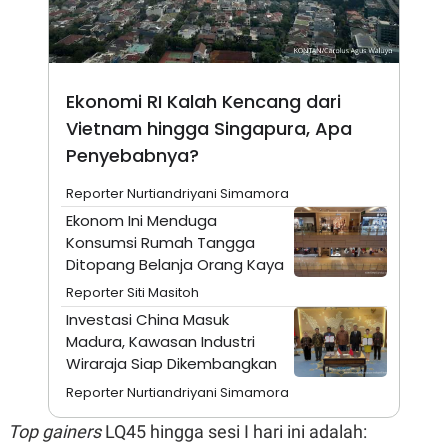
N
S
E
E
W
R
S
E
S
M
Ekonomi RI Kalah Kencang dari
E
O
T
N
Vietnam hingga Singapura, Apa
U
I
P
A
Penyebabnya?
A
K
D
I
Reporter Nurtiandriyani Simamora
V
L
Ekonom Ini Menduga
A
S
Konsumsi Rumah Tangga
K
Ditopang Belanja Orang Kaya
O
R
Reporter Siti Masitoh
P
O
Investasi China Masuk
R
Madura, Kawasan Industri
A
Wiraraja Siap Dikembangkan
S
I
Reporter Nurtiandriyani Simamora
K
N
I
A
Top gainers
LQ45 hingga sesi I hari ini adalah:
L
T