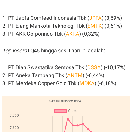
A
I
S
V
K
E
E
1. PT Japfa Comfeed Indonesia Tbk (
JPFA
) (3,69%)
M
2. PT Elang Mahkota Teknologi Tbk (
EMTK
) (0,61%)
E
N
3. PT AKR Corporindo Tbk (
AKRA
) (0,32%)
T
E
R
I
Top losers
LQ45 hingga sesi I hari ini adalah:
A
N
L
1. PT Dian Swastatika Sentosa Tbk (
DSSA
) (-10,17%)
E
2. PT Aneka Tambang Tbk (
ANTM
) (-6,44%)
S
T
3. PT Merdeka Copper Gold Tbk (
MDKA
) (-6,18%)
A
R
I
KANAL
P
I
U
M