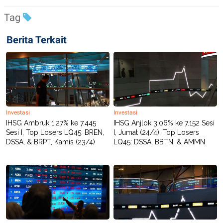
C
L
A
E
Tag
D
A
E
S
M
E
Berita Terkait
Y
.
I
D
L
K
A
I
N
N
G
E
G
R
A
J
Investasi
Investasi
N
A
IHSG Ambruk 1,27% ke 7.445
IHSG Anjlok 3,06% ke 7.152 Sesi
A
E
Sesi I, Top Losers LQ45: BREN,
I, Jumat (24/4), Top Losers
N
M
DSSA, & BRPT, Kamis (23/4)
LQ45: DSSA, BBTN, & AMMN
C
I
E
T
T
E
A
N
K
E
A
P
D
A
V
P
E
E
R