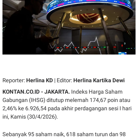
A
A
S
L
I
K
I
E
N
U
D
A
U
N
S
G
T
A
R
N
I
P
I
E
N
L
T
Reporter:
Herlina KD
| Editor:
Herlina Kartika Dewi
U
E
A
R
N
N
KONTAN.CO.ID -
JAKARTA.
Indeks Harga Saham
G
A
Gabungan (IHSG) ditutup melemah 174,67 poin atau
U
S
S
I
2,46% ke 6.926,54 pada akhir perdagangan sesi I hari
A
O
H
N
ini, Kamis (30/4/2026).
A
A
L
P
R
Sebanyak 95 saham naik, 618 saham turun dan 98
E
E