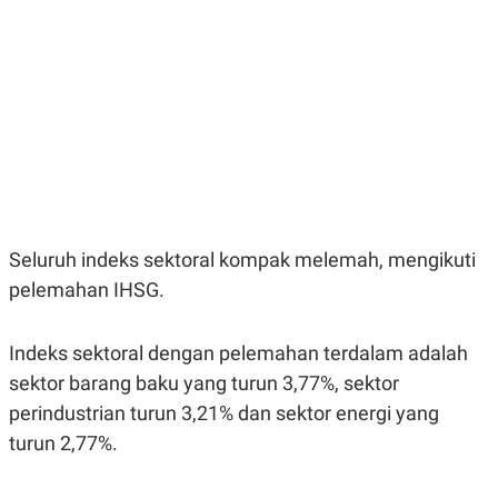
E
E
H
S
A
T
T
Y
A
L
N
E
E
A
N
N
G
A
L
L
I
I
S
S
H
I
S
Seluruh indeks sektoral kompak melemah, mengikuti
E
K
pelemahan IHSG.
X
O
E
L
C
O
U
M
Indeks sektoral dengan pelemahan terdalam adalah
T
I
sektor barang baku yang turun 3,77%, sektor
V
perindustrian turun 3,21% dan sektor energi yang
E
C
turun 2,77%.
O
R
N