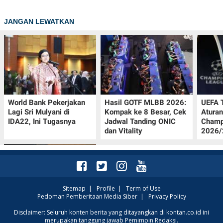
JANGAN LEWATKAN
World Bank Pekerjakan
Hasil GOTF MLBB 2026:
UEFA 
Lagi Sri Mulyani di
Kompak ke 8 Besar, Cek
Aturan
IDA22, Ini Tugasnya
Jadwal Tanding ONIC
Champ
dan Vitality
2026/2
Sitemap
|
Profile
|
Term of Use
Pedoman Pemberitaan Media Siber
|
Privacy Policy
Jadwal Persija vs Arema
Disclaimer: Seluruh konten berita yang ditayangkan di kontan.co.id ini
merupakan tanggung jawab Pemimpin Redaksi.
FC Perebutan Juara 3