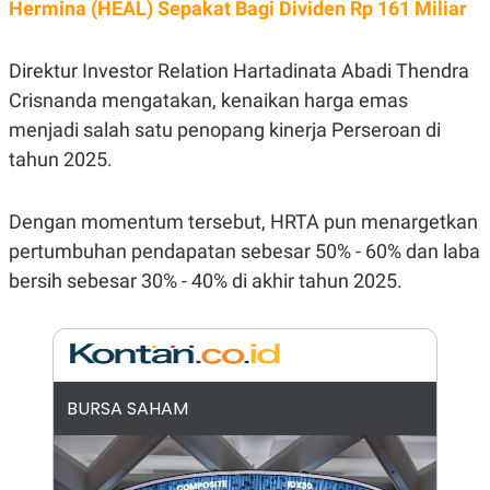
E
Hermina (HEAL) Sepakat Bagi Dividen Rp 161 Miliar
R
F
B
Direktur Investor Relation Hartadinata Abadi Thendra
O
U
K
S
Crisnanda mengatakan, kenaikan harga emas
U
I
S
N
menjadi salah satu penopang kinerja Perseroan di
E
S
tahun 2025.
S
I
N
Dengan momentum tersebut, HRTA pun menargetkan
S
I
pertumbuhan pendapatan sebesar 50% - 60% dan laba
G
bersih sebesar 30% - 40% di akhir tahun 2025.
H
T
S
B
T
E
O
L
C
A
K
N
BURSA SAHAM
S
J
E
A
T
O
U
N
P