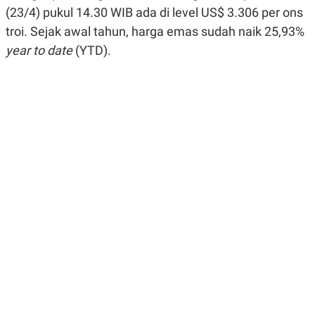
R
G
(23/4) pukul 14.30 WIB ada di level US$ 3.306 per ons
S
I
troi. Sejak awal tahun, harga emas sudah naik 25,93%
O
O
N
N
year to date
(YTD).
A
A
L
L
F
I
N
A
N
C
E
Y
C
A
A
N
R
G
I
T
T
E
A
R
H
.
U
.
.
K
L
E
I
S
F