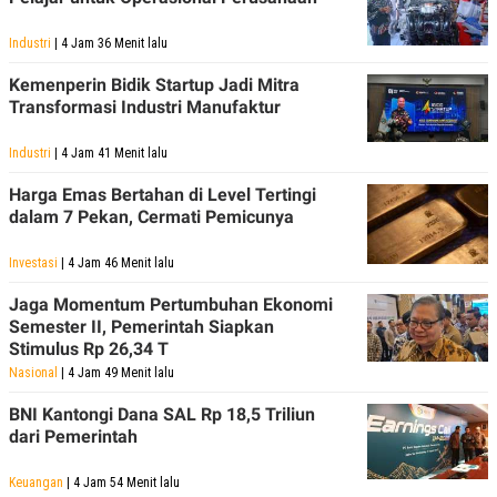
C
L
A
E
D
A
Industri
| 4 Jam 36 Menit lalu
E
S
M
E
Kemenperin Bidik Startup Jadi Mitra
Y
.
Transformasi Industri Manufaktur
I
D
Industri
| 4 Jam 41 Menit lalu
L
K
A
I
Harga Emas Bertahan di Level Tertingi
N
N
G
E
dalam 7 Pekan, Cermati Pemicunya
G
R
A
J
Investasi
| 4 Jam 46 Menit lalu
N
A
A
E
N
M
Jaga Momentum Pertumbuhan Ekonomi
C
I
Semester II, Pemerintah Siapkan
E
T
Stimulus Rp 26,34 T
T
E
A
N
Nasional
| 4 Jam 49 Menit lalu
K
BNI Kantongi Dana SAL Rp 18,5 Triliun
E
A
dari Pemerintah
P
D
A
V
P
E
Keuangan
| 4 Jam 54 Menit lalu
E
R