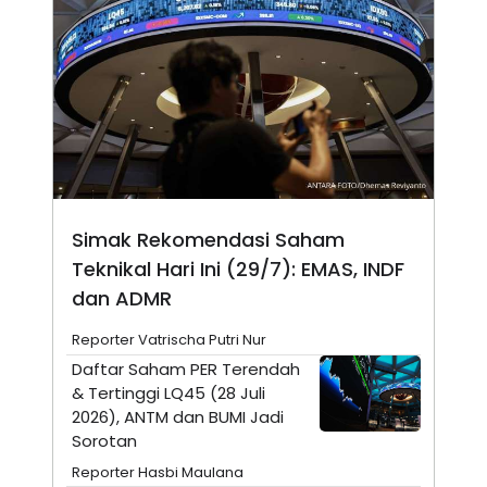
N
S
E
E
W
R
S
E
S
M
E
O
T
N
U
I
P
A
A
K
D
I
V
L
Simak Rekomendasi Saham
A
S
Teknikal Hari Ini (29/7): EMAS, INDF
K
O
dan ADMR
R
P
Reporter Vatrischa Putri Nur
O
R
Daftar Saham PER Terendah
A
& Tertinggi LQ45 (28 Juli
S
I
2026), ANTM dan BUMI Jadi
Sorotan
K
N
I
A
Reporter Hasbi Maulana
L
T