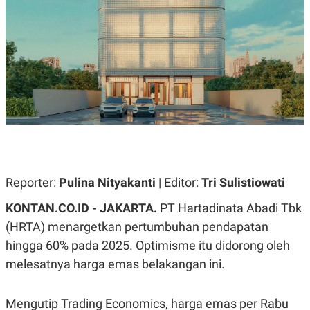
A
A
S
L
I
K
I
E
N
U
D
A
U
N
S
G
T
A
R
N
I
P
I
E
N
L
T
U
E
Reporter:
Pulina Nityakanti
| Editor:
Tri Sulistiowati
A
R
N
N
KONTAN.CO.ID - JAKARTA.
PT Hartadinata Abadi Tbk
G
A
U
S
(HRTA) menargetkan pertumbuhan pendapatan
S
I
hingga 60% pada 2025. Optimisme itu didorong oleh
A
O
H
N
melesatnya harga emas belakangan ini.
A
A
L
P
R
Mengutip Trading Economics, harga emas per Rabu
E
E