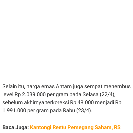
E
E
H
S
A
T
T
Y
A
L
N
E
E
A
N
N
G
A
L
L
I
I
S
S
H
I
S
E
K
X
O
E
L
Selain itu, harga emas Antam juga sempat menembus
C
O
U
M
level Rp 2.039.000 per gram pada Selasa (22/4),
T
I
sebelum akhirnya terkoreksi Rp 48.000 menjadi Rp
V
1.991.000 per gram pada Rabu (23/4).
E
C
O
R
Baca Juga:
Kantongi Restu Pemegang Saham, RS
N