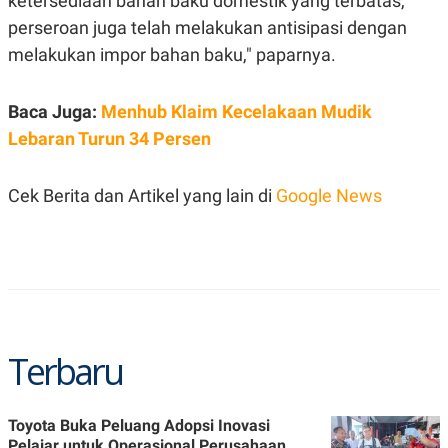
ketersediaan bahan baku domestik yang terbatas,
S
A
A
G
perseroan juga telah melakukan antisipasi dengan
T
E
melakukan impor bahan baku," paparnya.
D
S
A
T
A
Baca Juga:
Menhub Klaim Kecelakaan Mudik
K
L
Lebaran Turun 34 Persen
O
I
N
P
T
S
A
U
Cek Berita dan Artikel yang lain di
Google News
N
S
T
V
JARINGAN
K
P
Terbaru
O
R
N
E
T
S
A
S
N
R
Toyota Buka Peluang Adopsi Inovasi
A
E
Pelajar untuk Operasional Perusahaan