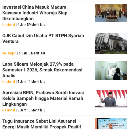
R
T
Investasi China Masuk Madura,
I
S
Kawasan Industri Wiraraja Siap
I
Dikembangkan
N
Nasional
| 4 Jam 59 Menit lalu
G
K
OJK Cabut Izin Usaha PT BTPN Syariah
G
Ventura
M
E
D
Keuangan
| 5 Jam 6 Menit lalu
I
A
Laba Siloam Melonjak 27,9% pada
.
Semester I-2026, Simak Rekomendasi
I
D
Analis
Nasional
| 5 Jam 11 Menit lalu
Apresiasi BRIN, Prabowo Soroti Inovasi
SITEMAP
PROFILE
TERM
Kelola Sampah hingga Material Ramah
OF
Lingkungan
USE
Nasional
| 5 Jam 15 Menit lalu
PEDOMAN
PEMBERITAAN
Tugu Insurance Sebut Lini Asuransi
SIBER
Energi Masih Memiliki Prospek Positif
PRIVACY