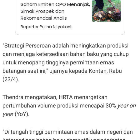
A
I
Saham Emiten CPO Menanjak,
S
V
Simak Prospek dan
K
E
E
Rekomendasi Analis
M
Reporter Pulina Nityakanti
E
N
T
E
"Strategi Perseroan adalah meningkatkan produksi
R
I
dan menjaga ketersediaan bahan baku yang cukup
A
untuk menopang tingginya permintaan emas
N
batangan saat ini," ujarnya kepada Kontan, Rabu
L
E
(23/4).
S
T
A
R
Thendra mengatakan, HRTA menargetkan
I
pertumbuhan volume produksi mencapai 30%
year on
yea
r (YoY).
KANAL
"Di tengah tinggi permintaan emas dalam negeri dan
P
I
U
M