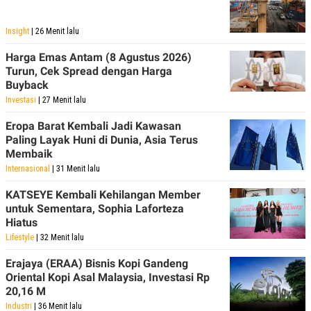
S
A
A
G
T
E
Insight
| 26 Menit lalu
D
S
A
Harga Emas Antam (8 Agustus 2026)
T
A
Turun, Cek Spread dengan Harga
Buyback
K
L
O
I
Investasi
| 27 Menit lalu
N
P
T
S
Eropa Barat Kembali Jadi Kawasan
A
U
Paling Layak Huni di Dunia, Asia Terus
N
S
Membaik
T
V
Internasional
| 31 Menit lalu
KATSEYE Kembali Kehilangan Member
JARINGAN
untuk Sementara, Sophia Laforteza
Hiatus
K
P
Lifestyle
| 32 Menit lalu
O
R
N
E
Erajaya (ERAA) Bisnis Kopi Gandeng
T
S
Oriental Kopi Asal Malaysia, Investasi Rp
A
S
20,16 M
N
R
A
E
Industri
| 36 Menit lalu