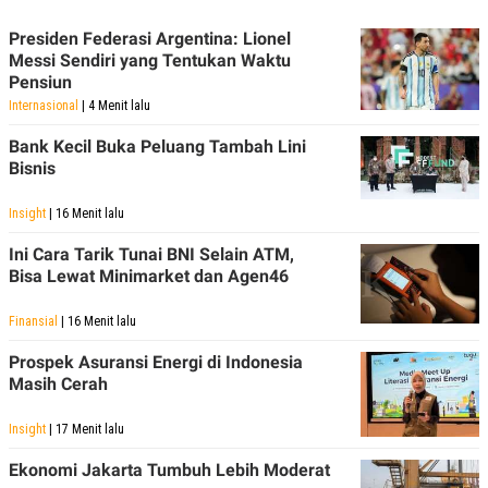
A
I
S
V
Presiden Federasi Argentina: Lionel
K
E
E
Messi Sendiri yang Tentukan Waktu
M
Pensiun
E
Internasional
| 4 Menit lalu
N
T
Bank Kecil Buka Peluang Tambah Lini
E
R
Bisnis
I
A
Insight
| 16 Menit lalu
N
L
Ini Cara Tarik Tunai BNI Selain ATM,
E
Bisa Lewat Minimarket dan Agen46
S
T
A
Finansial
| 16 Menit lalu
R
I
Prospek Asuransi Energi di Indonesia
Masih Cerah
KANAL
Insight
| 17 Menit lalu
P
I
Ekonomi Jakarta Tumbuh Lebih Moderat
U
M