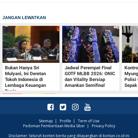
POLICY
JANGAN LEWATKAN
Bukan Hanya Sri
Jadwal Perempat Final
Kontr
Mulyani, Ini Deretan
GOTF MLBB 2026: ONIC
Myung-
Tokoh Indonesia di
dan Vitality Bersiap
Polisi
Lembaga Keuangan
Amankan Semifinal
Sepak 
Dunia
Sitemap
|
Profile
|
Term of Use
Pedoman Pemberitaan Media Siber
|
Privacy Policy
Promo JSM Alfamart 7–
Disclaimer: Seluruh konten berita yang ditayangkan di kontan.co.id ini