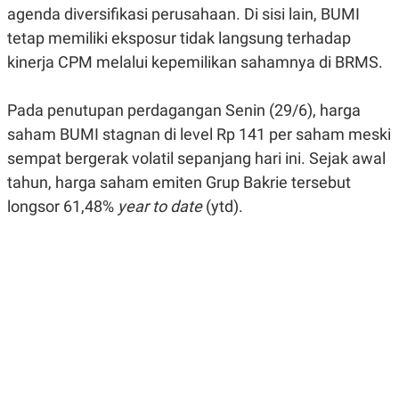
E
E
agenda diversifikasi perusahaan. Di sisi lain, BUMI
H
S
A
T
tetap memiliki eksposur tidak langsung terhadap
T
Y
A
L
kinerja CPM melalui kepemilikan sahamnya di BRMS.
N
E
E
A
Pada penutupan perdagangan Senin (29/6), harga
N
N
G
A
saham BUMI stagnan di level Rp 141 per saham meski
L
L
I
I
sempat bergerak volatil sepanjang hari ini. Sejak awal
S
S
H
I
tahun, harga saham emiten Grup Bakrie tersebut
S
longsor 61,48%
year to date
(ytd).
E
K
X
O
E
L
C
O
U
M
T
I
V
E
C
O
R
N