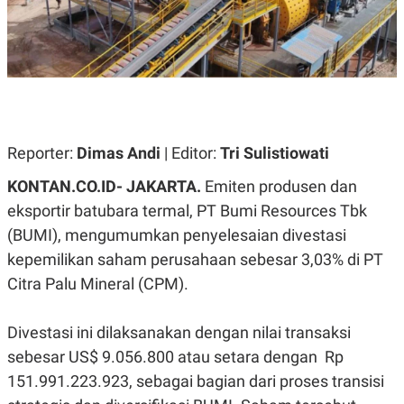
A
A
S
L
I
K
I
E
N
U
D
A
U
N
S
G
T
Reporter:
Dimas Andi
| Editor:
Tri Sulistiowati
A
R
N
I
KONTAN.CO.ID- JAKARTA.
Emiten produsen dan
P
I
E
N
eksportir batubara termal, PT Bumi Resources Tbk
L
T
U
E
(BUMI), mengumumkan penyelesaian divestasi
A
R
kepemilikan saham perusahaan sebesar 3,03% di PT
N
N
G
A
Citra Palu Mineral (CPM).
U
S
S
I
A
O
Divestasi ini dilaksanakan dengan nilai transaksi
H
N
A
A
sebesar US$ 9.056.800 atau setara dengan Rp
L
151.991.223.923, sebagai bagian dari proses transisi
P
R
E
E