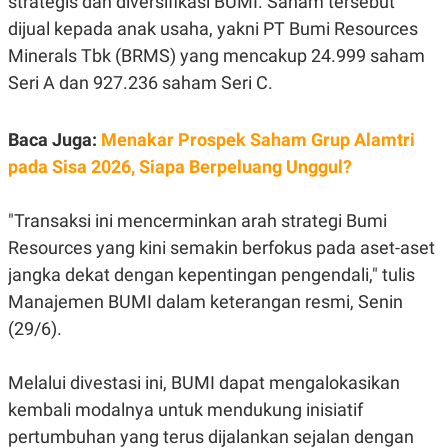
strategis dan diversifikasi BUMI. Saham tersebut
R
G
dijual kepada anak usaha, yakni PT Bumi Resources
S
I
O
O
Minerals Tbk (BRMS) yang mencakup 24.999 saham
N
N
A
A
Seri A dan 927.236 saham Seri C.
L
L
F
I
Baca Juga:
Menakar Prospek Saham Grup Alamtri
N
A
pada Sisa 2026, Siapa Berpeluang Unggul?
N
C
E
"Transaksi ini mencerminkan arah strategi Bumi
Y
C
Resources yang kini semakin berfokus pada aset-aset
A
A
N
R
jangka dekat dengan kepentingan pengendali," tulis
G
I
T
T
Manajemen BUMI dalam keterangan resmi, Senin
E
A
R
H
(29/6).
.
U
.
.
Melalui divestasi ini, BUMI dapat mengalokasikan
K
L
kembali modalnya untuk mendukung inisiatif
E
I
S
F
pertumbuhan yang terus dijalankan sejalan dengan