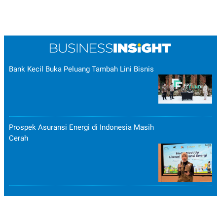
R
T
I
S
I
N
G
K
G
Bank Kecil Buka Peluang Tambah Lini Bisnis
M
E
D
I
A
.
I
Prospek Asuransi Energi di Indonesia Masih
D
Cerah
SITEMAP
PROFILE
TERM
OF
USE
PEDOMAN
PEMBERITAAN
SIBER
PRIVACY