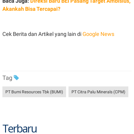
Baca Juga:
Direksi Baru BEI Pasang Target Ambisius,
N
S
Akankah Bisa Tercapai?
E
E
W
R
S
E
S
M
E
O
Cek Berita dan Artikel yang lain di
Google News
T
N
U
I
P
A
A
K
D
I
V
L
A
S
K
Tag
O
R
P
PT Bumi Resources Tbk (BUMI)
PT Citra Palu Minerals (CPM)
O
R
A
S
I
K
N
Terbaru
I
A
L
T