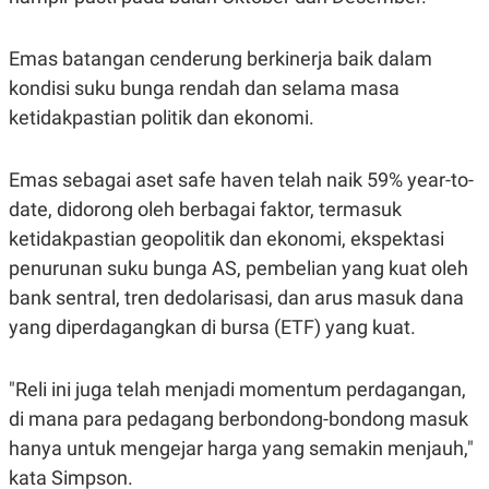
S
A
A
G
T
E
Emas batangan cenderung berkinerja baik dalam
D
S
A
kondisi suku bunga rendah dan selama masa
T
A
ketidakpastian politik dan ekonomi.
K
L
O
I
N
P
Emas sebagai aset safe haven telah naik 59% year-to-
T
S
date, didorong oleh berbagai faktor, termasuk
A
U
N
S
ketidakpastian geopolitik dan ekonomi, ekspektasi
T
V
penurunan suku bunga AS, pembelian yang kuat oleh
bank sentral, tren dedolarisasi, dan arus masuk dana
JARINGAN
yang diperdagangkan di bursa (ETF) yang kuat.
K
P
"Reli ini juga telah menjadi momentum perdagangan,
O
R
N
E
di mana para pedagang berbondong-bondong masuk
T
S
A
S
hanya untuk mengejar harga yang semakin menjauh,"
N
R
kata Simpson.
A
E