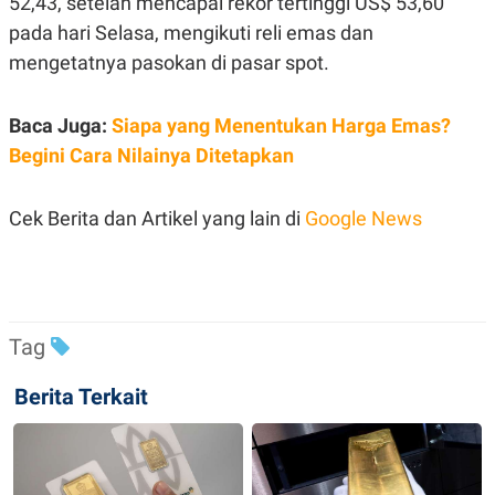
52,43, setelah mencapai rekor tertinggi US$ 53,60
R
T
I
pada hari Selasa, mengikuti reli emas dan
S
mengetatnya pasokan di pasar spot.
I
N
G
Baca Juga:
Siapa yang Menentukan Harga Emas?
K
G
Begini Cara Nilainya Ditetapkan
M
E
D
I
Cek Berita dan Artikel yang lain di
Google News
A
.
I
D
Tag
SITEMAP
PROFILE
TERM
OF
Berita Terkait
USE
PEDOMAN
PEMBERITAAN
SIBER
PRIVACY