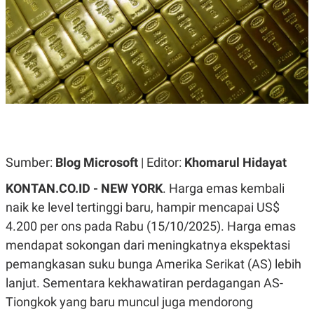
A
A
S
L
I
K
I
E
N
U
D
A
U
N
S
G
T
A
R
N
I
P
I
E
N
Sumber:
Blog Microsoft
| Editor:
Khomarul Hidayat
L
T
U
E
KONTAN.CO.ID -
NEW YORK
. Harga emas kembali
A
R
N
N
naik ke level tertinggi baru, hampir mencapai US$
G
A
4.200 per ons pada Rabu (15/10/2025). Harga emas
U
S
S
I
mendapat sokongan dari meningkatnya ekspektasi
A
O
H
N
pemangkasan suku bunga Amerika Serikat (AS) lebih
A
A
lanjut. Sementara kekhawatiran perdagangan AS-
L
Tiongkok yang baru muncul juga mendorong
P
R
E
E