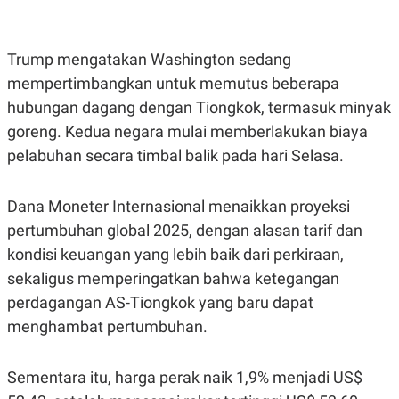
C
L
A
E
D
A
E
S
Trump mengatakan Washington sedang
M
E
Y
.
mempertimbangkan untuk memutus beberapa
I
D
hubungan dagang dengan Tiongkok, termasuk minyak
L
K
goreng. Kedua negara mulai memberlakukan biaya
A
I
pelabuhan secara timbal balik pada hari Selasa.
N
N
G
E
G
R
A
J
Dana Moneter Internasional menaikkan proyeksi
N
A
A
E
pertumbuhan global 2025, dengan alasan tarif dan
N
M
kondisi keuangan yang lebih baik dari perkiraan,
C
I
E
T
sekaligus memperingatkan bahwa ketegangan
T
E
A
N
perdagangan AS-Tiongkok yang baru dapat
K
menghambat pertumbuhan.
E
A
P
D
A
V
Sementara itu, harga perak naik 1,9% menjadi US$
P
E
E
R