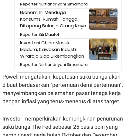
A
I
Reporter Nurtiandriyani Simamora
S
V
K
E
Ekonom Ini Menduga
E
Konsumsi Rumah Tangga
M
Ditopang Belanja Orang Kaya
E
N
Reporter Siti Masitoh
T
E
Investasi China Masuk
R
Madura, Kawasan Industri
I
Wiraraja Siap Dikembangkan
A
N
Reporter Nurtiandriyani Simamora
L
E
Powell mengatakan, keputusan suku bunga akan
S
T
dibuat berdasarkan "pertemuan demi pertemuan",
A
menyeimbangkan pelemahan pasar tenaga kerja
R
I
dengan inflasi yang terus-menerus di atas target.
KANAL
Investor memperkirakan kemungkinan penurunan
suku bunga The Fed sebesar 25 basis poin yang
P
I
U
M
hampir pasti pada bulan Oktober dan Desember.