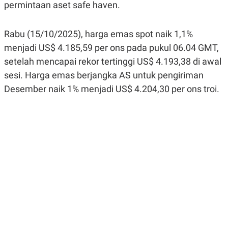
permintaan aset safe haven.
R
G
S
I
O
O
N
N
Rabu (15/10/2025), harga emas spot naik 1,1%
A
A
menjadi US$ 4.185,59 per ons pada pukul 06.04 GMT,
L
L
F
setelah mencapai rekor tertinggi US$ 4.193,38 di awal
I
N
sesi. Harga emas berjangka AS untuk pengiriman
A
Desember naik 1% menjadi US$ 4.204,30 per ons troi.
N
C
E
Y
C
A
A
N
R
G
I
T
T
E
A
R
H
.
U
.
.
K
L
E
I
S
F