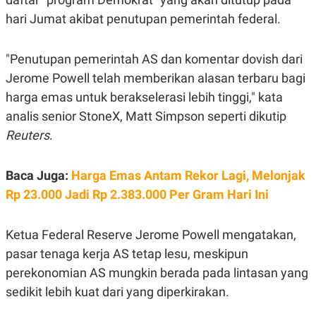
E
R
hari Jumat akibat penutupan pemerintah federal.
F
B
O
U
K
S
"Penutupan pemerintah AS dan komentar dovish dari
U
I
Jerome Powell telah memberikan alasan terbaru bagi
S
N
E
harga emas untuk berakselerasi lebih tinggi," kata
S
S
analis senior StoneX, Matt Simpson seperti dikutip
I
Reuters
.
N
S
I
G
Baca Juga:
Harga Emas Antam Rekor Lagi, Melonjak
H
T
Rp 23.000 Jadi Rp 2.383.000 Per Gram Hari Ini
S
B
T
E
O
L
Ketua Federal Reserve Jerome Powell mengatakan,
C
A
pasar tenaga kerja AS tetap lesu, meskipun
K
N
S
J
perekonomian AS mungkin berada pada lintasan yang
E
A
T
O
sedikit lebih kuat dari yang diperkirakan.
U
N
P