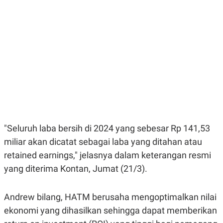
E
E
H
S
A
T
T
Y
A
L
N
E
E
A
N
N
G
A
L
L
I
I
S
S
H
I
S
E
K
"Seluruh laba bersih di 2024 yang sebesar Rp 141,53
X
O
E
L
miliar akan dicatat sebagai laba yang ditahan atau
C
O
U
M
retained earnings," jelasnya dalam keterangan resmi
T
yang diterima Kontan, Jumat (21/3).
I
V
E
C
Andrew bilang, HATM berusaha mengoptimalkan nilai
O
R
ekonomi yang dihasilkan sehingga dapat memberikan
N