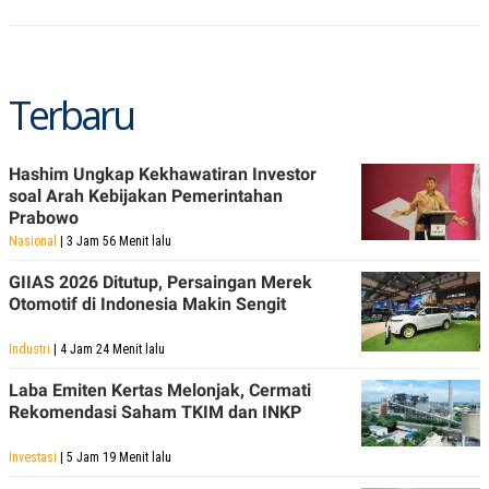
C
L
A
E
D
A
E
S
M
E
Y
.
Terbaru
I
D
L
K
Hashim Ungkap Kekhawatiran Investor
A
I
N
N
soal Arah Kebijakan Pemerintahan
G
E
Prabowo
G
R
Nasional
| 3 Jam 56 Menit lalu
A
J
N
A
A
E
GIIAS 2026 Ditutup, Persaingan Merek
N
M
Otomotif di Indonesia Makin Sengit
C
I
E
T
T
E
Industri
| 4 Jam 24 Menit lalu
A
N
K
Laba Emiten Kertas Melonjak, Cermati
Rekomendasi Saham TKIM dan INKP
E
A
P
D
A
V
Investasi
| 5 Jam 19 Menit lalu
P
E
E
R