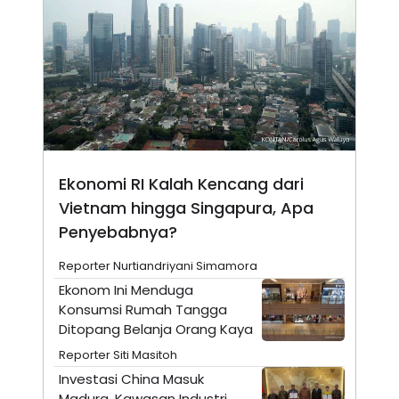
N
S
E
E
W
R
S
E
S
M
E
O
T
N
U
I
P
A
A
K
D
I
Ekonomi RI Kalah Kencang dari
V
L
A
Vietnam hingga Singapura, Apa
S
K
Penyebabnya?
O
R
Reporter Nurtiandriyani Simamora
P
O
Ekonom Ini Menduga
R
Konsumsi Rumah Tangga
A
S
Ditopang Belanja Orang Kaya
I
Reporter Siti Masitoh
K
N
I
A
Investasi China Masuk
L
T
Madura, Kawasan Industri