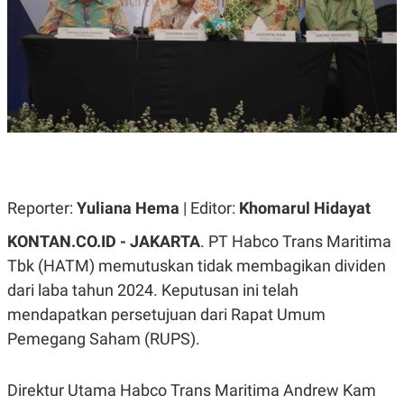
A
A
S
L
I
K
I
E
N
U
D
A
U
N
S
G
T
A
R
N
I
P
I
E
N
Reporter:
Yuliana Hema
| Editor:
Khomarul Hidayat
L
T
U
E
KONTAN.CO.ID - JAKARTA
. PT Habco Trans Maritima
A
R
N
N
Tbk (HATM) memutuskan tidak membagikan dividen
G
A
dari laba tahun 2024. Keputusan ini telah
U
S
S
I
mendapatkan persetujuan dari Rapat Umum
A
O
H
N
Pemegang Saham (RUPS).
A
A
L
P
R
Direktur Utama Habco Trans Maritima Andrew Kam
E
E