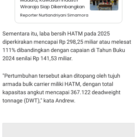
A
I
Wiraraja Siap Dikembangkan
S
V
K
E
Reporter Nurtiandriyani Simamora
E
M
E
N
Sementara itu, laba bersih HATM pada 2025
T
diperkirakan mencapai Rp 298,25 miliar atau melesat
E
R
111% dibandingkan dengan capaian di Tahun Buku
I
A
2024 senilai Rp 141,53 miliar.
N
L
E
"Pertumbuhan tersebut akan ditopang oleh tujuh
S
armada bulk carrier miliki HATM, dengan total
T
A
kapasitas angkut mencapai 367.122 deadweight
R
I
tonnage (DWT)," kata Andrew.
KANAL
P
I
U
M