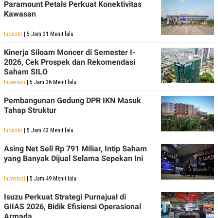
Paramount Petals Perkuat Konektivitas
R
T
I
Kawasan
S
I
Industri
| 5 Jam 31 Menit lalu
N
G
Kinerja Siloam Moncer di Semester I-
K
2026, Cek Prospek dan Rekomendasi
G
Saham SILO
M
E
Investasi
| 5 Jam 36 Menit lalu
D
I
Pembangunan Gedung DPR IKN Masuk
A
Tahap Struktur
.
I
D
Industri
| 5 Jam 43 Menit lalu
Asing Net Sell Rp 791 Miliar, Intip Saham
yang Banyak Dijual Selama Sepekan Ini
SITEMAP
PROFILE
TERM
OF
USE
Investasi
| 5 Jam 49 Menit lalu
PEDOMAN
Isuzu Perkuat Strategi Purnajual di
PEMBERITAAN
SIBER
GIIAS 2026, Bidik Efisiensi Operasional
Armada
PRIVACY