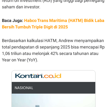
return on investment (ROI) yang tinggi bagi pemegang
E
R
saham dan investor.
F
B
O
U
K
S
Baca Juga:
Habco Trans Maritima (HATM) Bidik Laba
U
I
S
N
Bersih Tumbuh Triple Digit di 2025
E
S
S
Berdasarkan kalkulasi HATM, Andrew menyampaikan
I
N
total pendapatan di sepanjang 2025 bisa mencapai Rp
S
1,06 triliun atau melonjak 42% secara tahunan atau
I
G
Year on Year (YoY).
H
T
S
B
T
E
O
L
C
A
K
N
NASIONAL
S
J
E
A
T
O
U
N
P