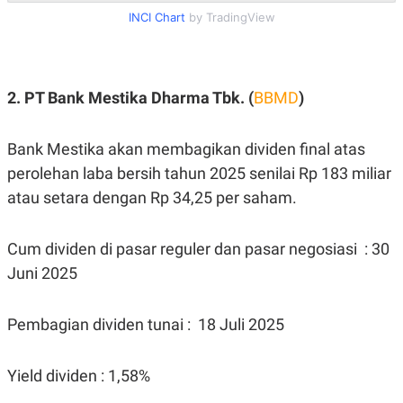
C
L
INCI Chart
by TradingView
A
E
D
A
E
S
M
E
Y
.
I
2. PT Bank Mestika Dharma Tbk. (
BBMD
)
D
L
K
A
I
Bank Mestika akan membagikan dividen final atas
N
N
perolehan laba bersih tahun 2025 senilai Rp 183 miliar
G
E
G
R
atau setara dengan Rp 34,25 per saham.
A
J
N
A
A
E
N
M
Cum dividen di pasar reguler dan pasar negosiasi : 30
C
I
Juni 2025
E
T
T
E
A
N
K
Pembagian dividen tunai : 18 Juli 2025
E
A
P
D
A
V
Yield dividen : 1,58%
P
E
E
R