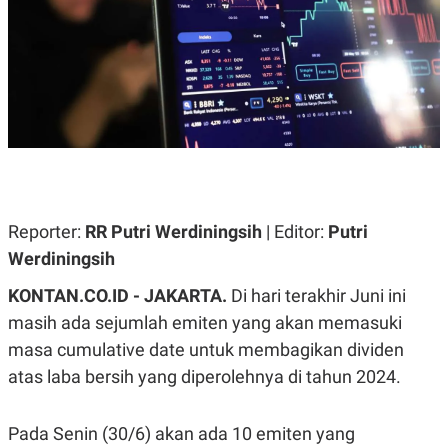
A
A
S
L
I
K
I
E
N
U
D
A
U
N
S
G
T
A
R
N
I
P
I
E
N
Reporter:
RR Putri Werdiningsih
| Editor:
Putri
L
T
Werdiningsih
U
E
A
R
N
N
KONTAN.CO.ID - JAKARTA.
Di hari terakhir Juni ini
G
A
masih ada sejumlah emiten yang akan memasuki
U
S
S
I
masa cumulative date untuk membagikan dividen
A
O
H
N
atas laba bersih yang diperolehnya di tahun 2024.
A
A
L
P
R
Pada Senin (30/6) akan ada 10 emiten yang
E
E