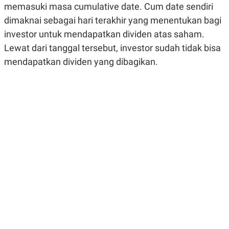
memasuki masa cumulative date. Cum date sendiri
R
G
S
I
dimaknai sebagai hari terakhir yang menentukan bagi
O
O
N
N
investor untuk mendapatkan dividen atas saham.
A
A
Lewat dari tanggal tersebut, investor sudah tidak bisa
L
L
F
mendapatkan dividen yang dibagikan.
I
N
A
N
C
E
Y
C
A
A
N
R
G
I
T
T
E
A
R
H
.
U
.
.
K
L
E
I
S
F