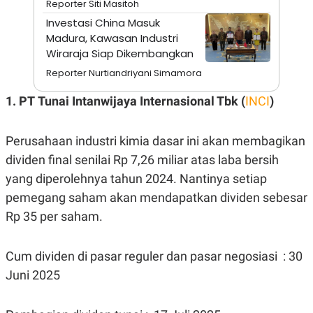
Reporter Siti Masitoh
A
I
S
V
Investasi China Masuk
K
E
Madura, Kawasan Industri
E
M
Wiraraja Siap Dikembangkan
E
N
Reporter Nurtiandriyani Simamora
T
E
1. PT Tunai Intanwijaya Internasional Tbk (
INCI
)
R
I
A
N
Perusahaan industri kimia dasar ini akan membagikan
L
dividen final senilai Rp 7,26 miliar atas laba bersih
E
yang diperolehnya tahun 2024. Nantinya setiap
S
T
pemegang saham akan mendapatkan dividen sebesar
A
R
Rp 35 per saham.
I
Cum dividen di pasar reguler dan pasar negosiasi : 30
KANAL
Juni 2025
P
I
U
M