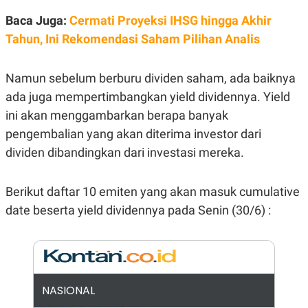
E
R
Baca Juga:
Cermati Proyeksi IHSG hingga Akhir
F
B
Tahun, Ini Rekomendasi Saham Pilihan Analis
O
U
K
S
U
I
S
N
Namun sebelum berburu dividen saham, ada baiknya
E
ada juga mempertimbangkan yield dividennya. Yield
S
S
ini akan menggambarkan berapa banyak
I
N
pengembalian yang akan diterima investor dari
S
dividen dibandingkan dari investasi mereka.
I
G
H
T
Berikut daftar 10 emiten yang akan masuk cumulative
S
B
date beserta yield dividennya pada Senin (30/6) :
T
E
O
L
C
A
K
N
S
J
E
A
T
O
NASIONAL
U
N
P