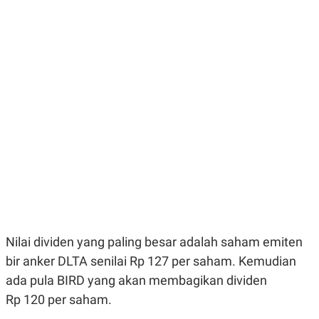
E
E
H
S
A
T
T
Y
A
L
N
E
E
A
N
N
G
A
L
L
I
I
S
S
H
I
S
E
K
X
O
E
L
C
O
U
M
T
Nilai dividen yang paling besar adalah saham emiten
I
V
bir anker DLTA senilai Rp 127 per saham. Kemudian
E
C
ada pula BIRD yang akan membagikan dividen
O
Rp 120 per saham.
R
N