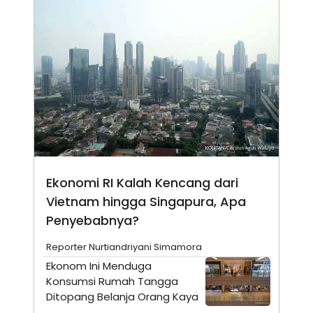
N
S
E
E
W
R
S
E
S
M
E
O
T
N
U
I
P
A
A
K
D
I
V
L
A
S
K
Ekonomi RI Kalah Kencang dari
O
R
Vietnam hingga Singapura, Apa
P
Penyebabnya?
O
R
A
Reporter Nurtiandriyani Simamora
S
Ekonom Ini Menduga
I
Konsumsi Rumah Tangga
K
N
I
A
Ditopang Belanja Orang Kaya
L
T