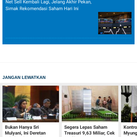
Net Sell Kembali Lagi, Jelang Akhir Pekan,
Simak Rekomendasi Saham Hari Ini
JANGAN LEWATKAN
Bukan Hanya Sri
Segera Lepas Saham
Kontr
Mulyani, Ini Deretan
Treasuri 9,63 Miliar, Cek
Myung-