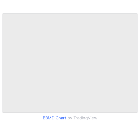
R
T
I
S
I
N
G
K
G
M
E
D
I
A
.
I
D
SITEMAP
PROFILE
TERM
OF
USE
BBMD Chart
by TradingView
PEDOMAN
PEMBERITAAN
SIBER
PRIVACY