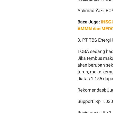
Achmad Yaki, BC
Baca Juga:
IHSG 
AMMN dan MEDC 
3. PT TBS Energi
TOBA sedang hadapi
Jika tembus maka 
akan berubah sek
turun, maka kem
diatas 1.155 da
Rekomendasi: Ju
Support: Rp 1.03
Resistance : Rp 1