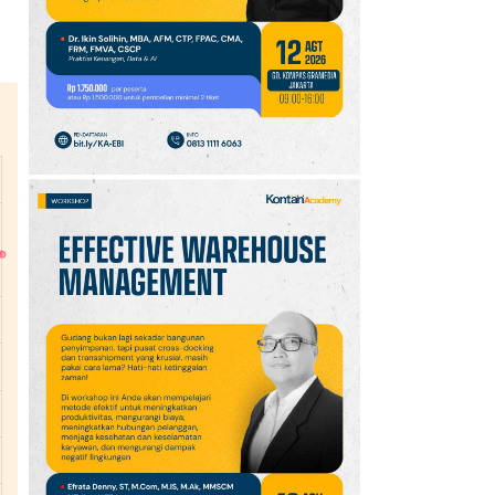
10
Promo JSM Superindo
7–9 Agustus 2026,
Minyak Goreng Rp37.900
hingga Buah Diskon 50%