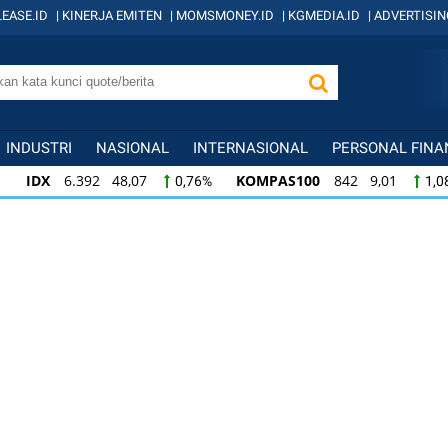
EASE.ID
|
KINERJA EMITEN
|
MOMSMONEY.ID
|
KGMEDIA.ID
|
ADVERTISIN
INDUSTRI
NASIONAL
INTERNASIONAL
PERSONAL FINA
IDX
6.392 48,07
KOMPAS100
842 9,01
0,76%
1,0
KOMPAS100
842 9,01
LQ45
638 7,40
1,08%
1,17
LQ45
638 7,40
ISSI
221 2,22
IDX3
1,17%
1,02%