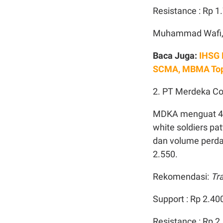
Resistance : Rp 1
Muhammad Wafi, 
Baca Juga:
IHSG 
SCMA, MBMA Top
2. PT Merdeka Co
MDKA menguat 4,1
white soldiers p
dan volume perda
2.550.
Rekomendasi:
Tr
Support : Rp 2.40
Resistance : Rp 2