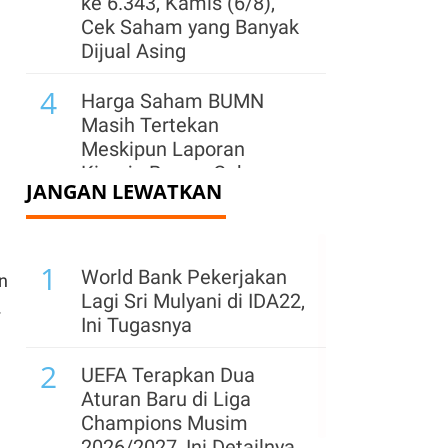
ke 6.343, Kamis (6/8),
Cek Saham yang Banyak
Dijual Asing
4
Harga Saham BUMN
Masih Tertekan
Meskipun Laporan
Kinerja Bagus, Cek yang
JANGAN LEWATKAN
Layak Beli?
5
Wall Street Ditutup Turun
1
Kamis (6/8), Cermati
World Bank Pekerjakan
n
Perundingan AS-Iran dan
Lagi Sri Mulyani di IDA22,
.
Laporan Emiten
Ini Tugasnya
6
2
Asing Borong Saham-
UEFA Terapkan Dua
Saham Ini Saat IHSG
Aturan Baru di Liga
Terkoreksi, Ada BBCA
Champions Musim
dan TLKM, Kamis (6/8)
2026/2027, Ini Detailnya