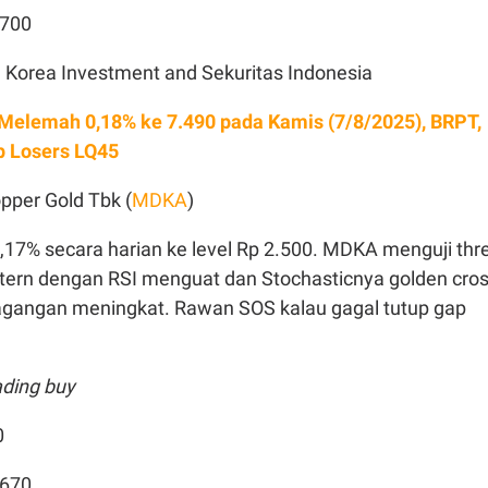
.700
Korea Investment and Sekuritas Indonesia
Melemah 0,18% ke 7.490 pada Kamis (7/8/2025), BRPT,
 Losers LQ45
pper Gold Tbk (
MDKA
)
7% secara harian ke level Rp 2.500. MDKA menguji thr
attern dengan RSI menguat dan Stochasticnya golden cro
gangan meningkat. Rawan SOS kalau gagal tutup gap
ading buy
0
.670