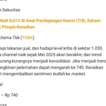
A Sekuritas
Naik 0,61% di Awal Perdagangan Kamis (7/8), Saham
Pimpin Kenaikan
 Utama Tbk (
TOBA
)
 tekanan jual, dan hadapi level kritis di sekitar 1.030.
channel naik sejak Mei 2025 akan berakhir, dan trend
urang-kurangnya menjadi konsolidasi. Jika menjadi tren
ungkinan pelemahan dapat mengarah ke 740. Kenaikan
pat mengembalikan sentimen
bullish
ke
market.
al
0 – Rp 740
.155