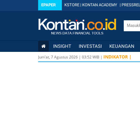
EPAPER
KSTORE
|
KONTAN ACADEMY
|
PRESSREL
INSIGHT
INVESTASI
KEUANGAN
INDIKATOR |
Jum'at, 7 Agustus 2026
|
03
:
53
WIB |