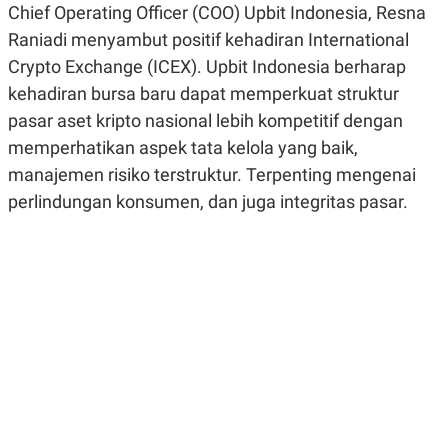
Chief Operating Officer (COO) Upbit Indonesia, Resna
R
G
S
I
Raniadi menyambut positif kehadiran International
O
O
N
N
Crypto Exchange (ICEX). Upbit Indonesia berharap
A
A
kehadiran bursa baru dapat memperkuat struktur
L
L
F
pasar aset kripto nasional lebih kompetitif dengan
I
N
memperhatikan aspek tata kelola yang baik,
A
N
manajemen risiko terstruktur. Terpenting mengenai
C
perlindungan konsumen, dan juga integritas pasar.
E
Y
C
A
A
N
R
G
I
T
T
E
A
R
H
.
U
.
.
K
L
E
I
S
F