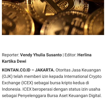
A
A
S
L
I
K
I
E
N
U
D
A
U
N
S
G
T
A
R
N
I
P
I
E
N
Reporter:
Vendy Yhulia Susanto
| Editor:
Herlina
L
T
Kartika Dewi
U
E
A
R
N
N
KONTAN.CO.ID – JAKARTA.
Otoritas Jasa Keuangan
G
A
(OJK) telah memberi izin kepada International Crypto
U
S
S
I
Exchange (ICEX) sebagai bursa kripto kedua di
A
O
H
N
Indonesia. ICEX beroperasi dengan status izin usaha
A
A
sebagai Penyelenggara Bursa Aset Keuangan Digital.
L
P
R
E
E