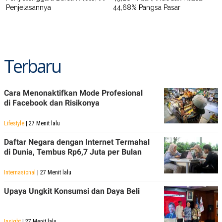
POLICY
Penjelasannya
44,68% Pangsa Pasar
Terbaru
Cara Menonaktifkan Mode Profesional
di Facebook dan Risikonya
Lifestyle
| 27 Menit lalu
Daftar Negara dengan Internet Termahal
di Dunia, Tembus Rp6,7 Juta per Bulan
Internasional
| 27 Menit lalu
Upaya Ungkit Konsumsi dan Daya Beli
Insight
| 27 Menit lalu