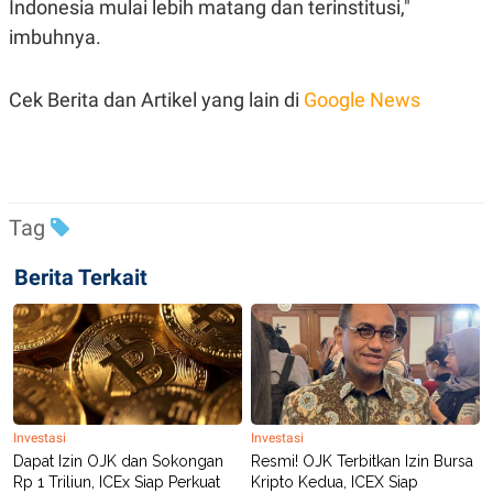
Indonesia mulai lebih matang dan terinstitusi,"
C
L
A
E
imbuhnya.
D
A
E
S
M
E
Y
.
Cek Berita dan Artikel yang lain di
Google News
I
D
L
K
A
I
N
N
G
E
Tag
G
R
A
J
N
A
Berita Terkait
A
E
N
M
C
I
E
T
T
E
A
N
K
E
A
P
D
Investasi
Investasi
A
V
Dapat Izin OJK dan Sokongan
Resmi! OJK Terbitkan Izin Bursa
P
E
Rp 1 Triliun, ICEx Siap Perkuat
Kripto Kedua, ICEX Siap
E
R