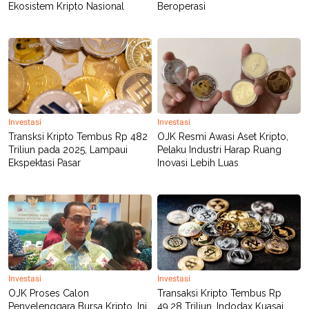
R
T
Ekosistem Kripto Nasional
Beroperasi
I
S
I
N
G
K
G
M
E
Investasi
Investasi
D
I
Transksi Kripto Tembus Rp 482
OJK Resmi Awasi Aset Kripto,
A
Triliun pada 2025, Lampaui
Pelaku Industri Harap Ruang
.
Ekspektasi Pasar
Inovasi Lebih Luas
I
D
SITEMAP
PROFILE
TERM
OF
USE
PEDOMAN
Investasi
Investasi
PEMBERITAAN
SIBER
OJK Proses Calon
Transaksi Kripto Tembus Rp
Penyelenggara Bursa Kripto, Ini
49,28 Triliun, Indodax Kuasai
PRIVACY