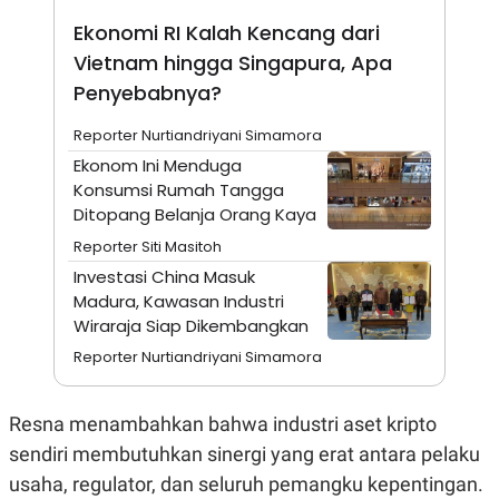
A
I
S
V
Ekonomi RI Kalah Kencang dari
K
E
Vietnam hingga Singapura, Apa
E
M
Penyebabnya?
E
N
T
Reporter Nurtiandriyani Simamora
E
Ekonom Ini Menduga
R
I
Konsumsi Rumah Tangga
A
Ditopang Belanja Orang Kaya
N
Reporter Siti Masitoh
L
E
Investasi China Masuk
S
Madura, Kawasan Industri
T
A
Wiraraja Siap Dikembangkan
R
Reporter Nurtiandriyani Simamora
I
KANAL
Resna menambahkan bahwa industri aset kripto
sendiri membutuhkan sinergi yang erat antara pelaku
P
I
usaha, regulator, dan seluruh pemangku kepentingan.
U
M