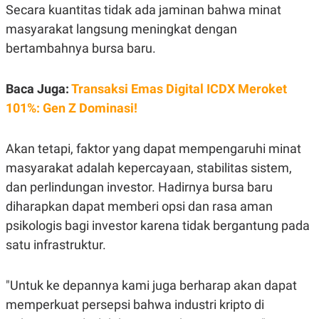
S
A
Secara kuantitas tidak ada jaminan bahwa minat
A
G
T
E
masyarakat langsung meningkat dengan
D
S
bertambahnya bursa baru.
A
T
A
Baca Juga:
Transaksi Emas Digital ICDX Meroket
K
L
O
I
101%: Gen Z Dominasi!
N
P
T
S
A
U
Akan tetapi, faktor yang dapat mempengaruhi minat
N
S
T
masyarakat adalah kepercayaan, stabilitas sistem,
V
dan perlindungan investor. Hadirnya bursa baru
diharapkan dapat memberi opsi dan rasa aman
JARINGAN
psikologis bagi investor karena tidak bergantung pada
K
P
satu infrastruktur.
O
R
N
E
T
S
"Untuk ke depannya kami juga berharap akan dapat
A
S
N
R
memperkuat persepsi bahwa industri kripto di
A
E