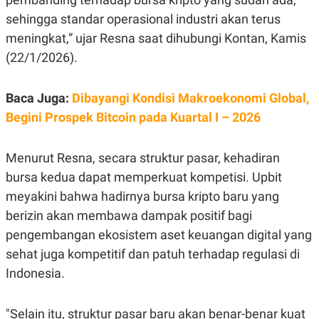
E
R
sehingga standar operasional industri akan terus
F
B
meningkat,” ujar Resna saat dihubungi Kontan, Kamis
O
U
K
S
(22/1/2026).
U
I
S
N
E
Baca Juga:
Dibayangi Kondisi Makroekonomi Global,
S
S
Begini Prospek Bitcoin pada Kuartal I – 2026
I
N
S
Menurut Resna, secara struktur pasar, kehadiran
I
G
bursa kedua dapat memperkuat kompetisi. Upbit
H
T
meyakini bahwa hadirnya bursa kripto baru yang
S
B
berizin akan membawa dampak positif bagi
T
E
pengembangan ekosistem aset keuangan digital yang
O
L
C
A
sehat juga kompetitif dan patuh terhadap regulasi di
K
N
S
J
Indonesia.
E
A
T
O
U
N
"Selain itu, struktur pasar baru akan benar-benar kuat
P