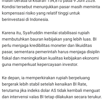
masih berada di kisaran 154,810 pada 9 Juni 2026.
R
T
I
Kondisi tersebut menunjukkan pasar masih meminta
S
kompensasi risiko yang relatif tinggi untuk
I
N
berinvestasi di Indonesia.
G
K
G
Karena itu, Syafruddin menilai stabilisasi rupiah
M
E
membutuhkan bauran kebijakan yang lebih luas. BI
D
perlu menjaga kredibilitas moneter dan likuiditas
I
A
pasar, sementara pemerintah harus menjaga disiplin
.
I
fiskal dan meningkatkan kualitas kebijakan ekonomi
D
guna memperkuat kepercayaan investor.
Ke depan, ia memperkirakan rupiah berpeluang
SITEMAP
PROFILE
TERM
OF
bergerak lebih stabil setelah kenaikan BI Rate,
USE
terutama jika indeks dolar AS tidak kembali menguat
PEDOMAN
PEMBERITAAN
dan intervensi valas BI tetap dilakukan secara terukur.
SIBER
PRIVACY