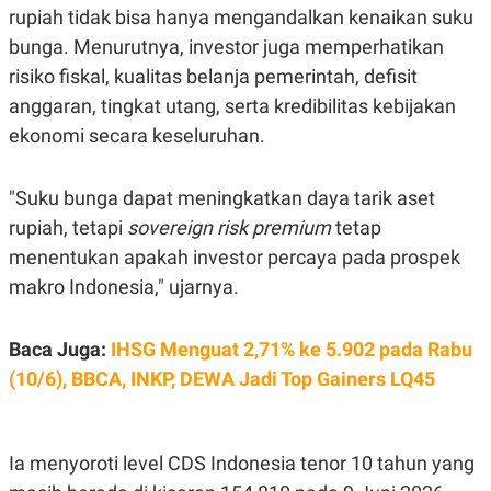
C
L
rupiah tidak bisa hanya mengandalkan kenaikan suku
A
E
D
A
bunga. Menurutnya, investor juga memperhatikan
E
S
risiko fiskal, kualitas belanja pemerintah, defisit
M
E
Y
.
anggaran, tingkat utang, serta kredibilitas kebijakan
I
D
ekonomi secara keseluruhan.
L
K
A
I
N
N
"Suku bunga dapat meningkatkan daya tarik aset
G
E
rupiah, tetapi
sovereign
risk premium
tetap
G
R
A
J
menentukan apakah investor percaya pada prospek
N
A
A
E
makro Indonesia," ujarnya.
N
M
C
I
E
T
Baca Juga:
IHSG Menguat 2,71% ke 5.902 pada Rabu
T
E
A
N
(10/6), BBCA, INKP, DEWA Jadi Top Gainers LQ45
K
E
A
P
D
A
V
Ia menyoroti level CDS Indonesia tenor 10 tahun yang
P
E
E
R