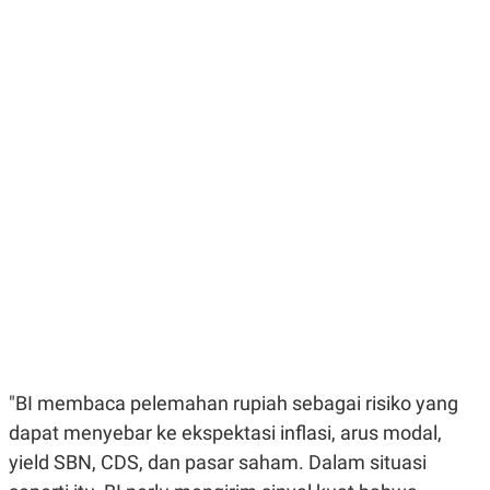
E
E
H
S
A
T
T
Y
A
L
N
E
E
A
N
N
G
A
L
L
I
I
S
S
H
I
S
E
K
X
O
E
L
C
O
U
M
T
I
V
"BI membaca pelemahan rupiah sebagai risiko yang
E
C
dapat menyebar ke ekspektasi inflasi, arus modal,
O
yield SBN, CDS, dan pasar saham. Dalam situasi
R
N