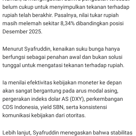
S
A
belum cukup untuk menyimpulkan tekanan terhadap
A
G
T
E
rupiah telah berakhir. Pasalnya, nilai tukar rupiah
D
S
A
masih melemah sekitar 8,34% dibandingkan posisi
T
Desember 2025.
A
K
L
O
I
Menurut Syafruddin, kenaikan suku bunga hanya
N
P
T
S
berfungsi sebagai penahan awal dan bukan solusi
A
U
N
S
tunggal untuk mengatasi tekanan terhadap rupiah.
T
V
Ia menilai efektivitas kebijakan moneter ke depan
JARINGAN
akan sangat bergantung pada arus modal asing,
pergerakan indeks dolar AS (DXY), perkembangan
K
P
CDS Indonesia, yield SBN, serta konsistensi
O
R
N
E
komunikasi kebijakan dari otoritas.
T
S
A
S
N
R
Lebih lanjut, Syafruddin menegaskan bahwa stabilitas
A
E