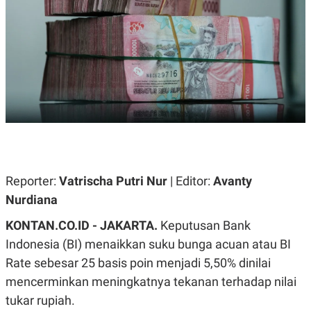
A
A
S
L
I
K
I
E
N
U
D
A
U
N
S
G
T
A
R
N
I
P
I
E
N
L
T
Reporter:
U
E
Vatrischa Putri Nur
| Editor:
Avanty
A
R
Nurdiana
N
N
G
A
KONTAN.CO.ID - JAKARTA.
U
S
Keputusan Bank
S
I
Indonesia (BI) menaikkan suku bunga acuan atau BI
A
O
H
N
Rate sebesar 25 basis poin menjadi 5,50% dinilai
A
A
L
mencerminkan meningkatnya tekanan terhadap nilai
P
R
tukar rupiah.
E
E