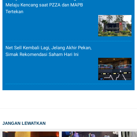
Melaju Kencang saat PZZA dan MAPB
Tertekan
Net Sell Kembali Lagi, Jelang Akhir Pekan,
Simak Rekomendasi Saham Hari Ini
JANGAN LEWATKAN