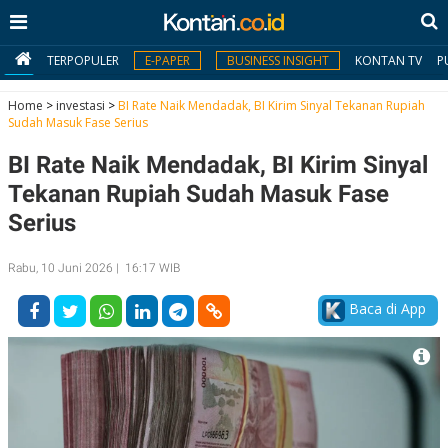
TERPOPULER
E-PAPER
BUSINESS INSIGHT
KONTAN TV
P
Home
>
investasi
>
BI Rate Naik Mendadak, BI Kirim Sinyal Tekanan Rupiah
Sudah Masuk Fase Serius
MY
BI Rate Naik Mendadak, BI Kirim Sinyal
KONTAN
Tekanan Rupiah Sudah Masuk Fase
Daftar
Serius
Masuk
Rabu, 10 Juni 2026 | 16:17 WIB
Baca di App
BERITA
I
N
N
A
V
S
E
I
S
O
T
N