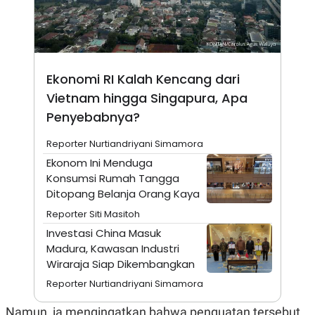
A
I
S
V
K
E
E
M
E
N
Ekonomi RI Kalah Kencang dari
T
E
Vietnam hingga Singapura, Apa
R
Penyebabnya?
I
A
N
Reporter Nurtiandriyani Simamora
L
Ekonom Ini Menduga
E
Konsumsi Rumah Tangga
S
T
Ditopang Belanja Orang Kaya
A
Reporter Siti Masitoh
R
I
Investasi China Masuk
Madura, Kawasan Industri
Wiraraja Siap Dikembangkan
KANAL
Reporter Nurtiandriyani Simamora
P
I
U
M
Namun, ia mengingatkan bahwa penguatan tersebut