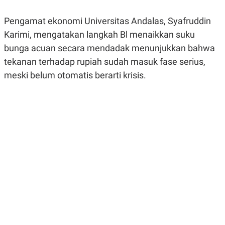
R
G
S
I
Pengamat ekonomi Universitas Andalas, Syafruddin
O
O
N
N
Karimi, mengatakan langkah Bl menaikkan suku
A
A
L
L
bunga acuan secara mendadak menunjukkan bahwa
F
tekanan terhadap rupiah sudah masuk fase serius,
I
N
meski belum otomatis berarti krisis.
A
N
C
E
Y
C
A
A
N
R
G
I
T
T
E
A
R
H
.
U
.
.
K
L
E
I
S
F