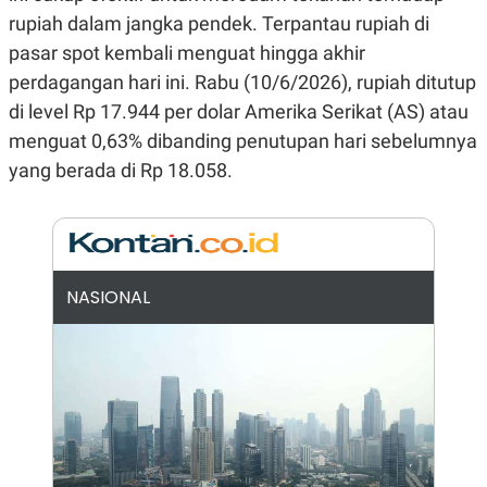
N
S
rupiah dalam jangka pendek. Terpantau rupiah di
E
E
pasar spot kembali menguat hingga akhir
W
R
S
E
perdagangan hari ini. Rabu (10/6/2026), rupiah ditutup
S
M
E
O
di level Rp 17.944 per dolar Amerika Serikat (AS) atau
T
N
menguat 0,63% dibanding penutupan hari sebelumnya
U
I
P
A
yang berada di Rp 18.058.
A
K
D
I
V
L
A
S
K
O
NASIONAL
R
P
O
R
A
S
I
K
N
I
A
L
T