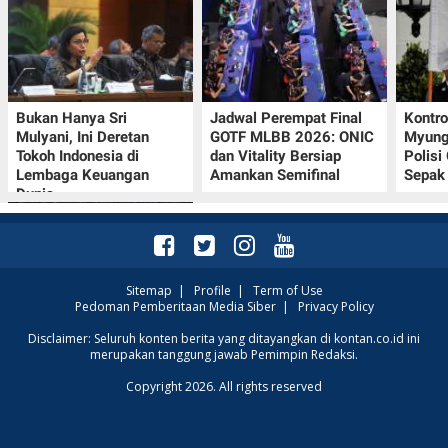
Bukan Hanya Sri
Jadwal Perempat Final
Kontr
Mulyani, Ini Deretan
GOTF MLBB 2026: ONIC
Myung-
Tokoh Indonesia di
dan Vitality Bersiap
Polisi
Lembaga Keuangan
Amankan Semifinal
Sepak 
Dunia
Sitemap
|
Profile
|
Term of Use
Pedoman Pemberitaan Media Siber
|
Privacy Policy
Klasemen Grup A Piala
Disclaimer: Seluruh konten berita yang ditayangkan di kontan.co.id ini
merupakan tanggung jawab Pemimpin Redaksi.
AFF 2026: Ini Skenario
Indonesia Lolos ke
Copyright 2026. All rights reserved
Semifinal