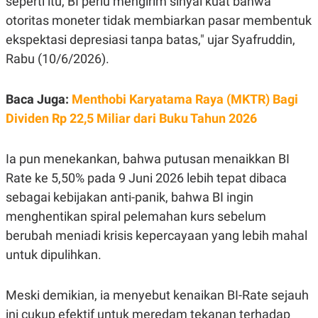
seperti itu, BI perlu mengirim sinyal kuat bahwa
E
R
otoritas moneter tidak membiarkan pasar membentuk
F
B
ekspektasi depresiasi tanpa batas," ujar Syafruddin,
O
U
K
S
Rabu (10/6/2026).
U
I
S
N
E
Baca Juga:
Menthobi Karyatama Raya (MKTR) Bagi
S
S
Dividen Rp 22,5 Miliar dari Buku Tahun 2026
I
N
S
Ia pun menekankan, bahwa putusan menaikkan BI
I
G
Rate ke 5,50% pada 9 Juni 2026 lebih tepat dibaca
H
T
sebagai kebijakan anti-panik, bahwa BI ingin
S
B
menghentikan spiral pelemahan kurs sebelum
T
E
O
L
berubah meniadi krisis kepercayaan yang lebih mahal
C
A
untuk dipulihkan.
K
N
S
J
E
A
T
O
Meski demikian, ia menyebut kenaikan BI-Rate sejauh
U
N
ini cukup efektif untuk meredam tekanan terhadap
P