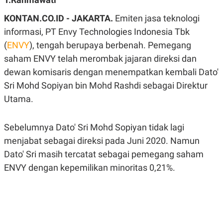
A
A
S
L
KONTAN.CO.ID - JAKARTA.
Emiten jasa teknologi
I
informasi, PT Envy Technologies Indonesia Tbk
K
I
(
ENVY
E
N
), tengah berupaya berbenah. Pemegang
U
D
saham ENVY telah merombak jajaran direksi dan
A
U
N
S
dewan komisaris dengan menempatkan kembali Dato'
G
T
A
R
Sri Mohd Sopiyan bin Mohd Rashdi sebagai Direktur
N
I
Utama.
P
I
E
N
L
T
Sebelumnya Dato' Sri Mohd Sopiyan tidak lagi
U
E
A
R
menjabat sebagai direksi pada Juni 2020. Namun
N
N
G
A
Dato' Sri masih tercatat sebagai pemegang saham
U
S
ENVY dengan kepemilikan minoritas 0,21%.
S
I
A
O
H
N
A
A
L
P
R
E
E