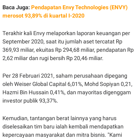
C
L
A
E
Baca Juga:
Pendapatan Envy Technologies (ENVY)
D
A
merosot 93,89% di kuartal I-2020
E
S
M
E
Y
.
I
Terakhir kali Envy melaporkan laporan keuangan per
D
September 2020, saat itu jumlah aset tercatat Rp
L
K
A
I
369,93 miliar, ekuitas Rp 294,68 miliar, pendapatan Rp
N
N
2,62 miliar dan rugi bersih Rp 20,46 miliar.
G
E
G
R
A
J
N
A
Per 28 Februari 2021, saham perusahaan dipegang
A
E
oleh Weiser Global Capital 6,01%, Mohd Sopiyan 0,21,
N
M
C
I
Hazmi Bin Hussain 0,41%, dan mayoritas digenggam
E
T
T
E
investor publik 93,37%.
A
N
K
E
A
Kemudian, tantangan berat lainnya yang harus
P
D
diselesaikan tim baru ialah kembali mendapatkan
A
V
P
E
kepercayaan masyarakat dan mitra bisnis. "Kami
E
R