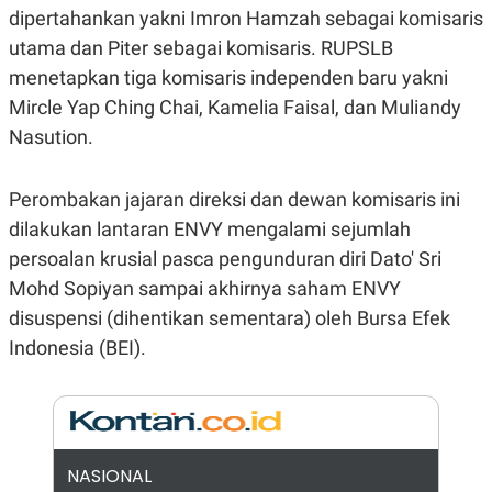
E
dipertahankan yakni Imron Hamzah sebagai komisaris
R
utama dan Piter sebagai komisaris. RUPSLB
F
B
O
U
menetapkan tiga komisaris independen baru yakni
K
S
U
I
Mircle Yap Ching Chai, Kamelia Faisal, dan Muliandy
S
N
Nasution.
E
S
S
I
Perombakan jajaran direksi dan dewan komisaris ini
N
dilakukan lantaran ENVY mengalami sejumlah
S
I
persoalan krusial pasca pengunduran diri Dato' Sri
G
H
Mohd Sopiyan sampai akhirnya saham ENVY
T
disuspensi (dihentikan sementara) oleh Bursa Efek
S
B
T
E
Indonesia (BEI).
O
L
C
A
K
N
S
J
E
A
T
O
U
N
NASIONAL
P