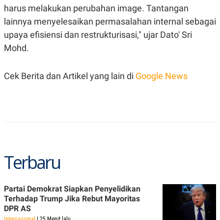
R
T
harus melakukan perubahan image. Tantangan
I
S
lainnya menyelesaikan permasalahan internal sebagai
I
upaya efisiensi dan restrukturisasi," ujar Dato' Sri
N
G
Mohd.
K
G
M
Cek Berita dan Artikel yang lain di
Google News
E
D
I
A
.
I
D
Terbaru
SITEMAP
PROFILE
TERM
OF
USE
Partai Demokrat Siapkan Penyelidikan
PEDOMAN
Terhadap Trump Jika Rebut Mayoritas
PEMBERITAAN
SIBER
DPR AS
PRIVACY
Internasional
| 25 Menit lalu