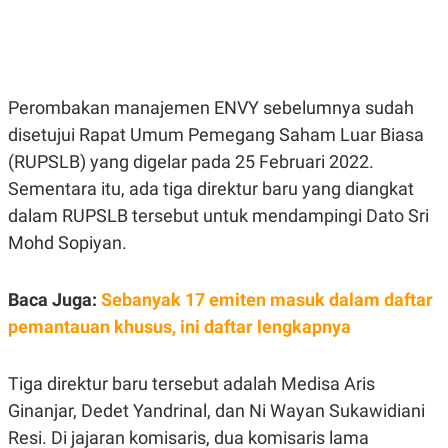
E
E
H
S
A
T
T
Y
A
L
N
E
Perombakan manajemen ENVY sebelumnya sudah
E
A
N
N
disetujui Rapat Umum Pemegang Saham Luar Biasa
G
A
L
L
(RUPSLB) yang digelar pada 25 Februari 2022.
I
I
Sementara itu, ada tiga direktur baru yang diangkat
S
S
H
I
dalam RUPSLB tersebut untuk mendampingi Dato Sri
S
Mohd Sopiyan.
E
K
X
O
E
L
C
O
Baca Juga:
Sebanyak 17 emiten masuk dalam daftar
U
M
pemantauan khusus, ini daftar lengkapnya
T
I
V
E
Tiga direktur baru tersebut adalah Medisa Aris
C
O
Ginanjar, Dedet Yandrinal, dan Ni Wayan Sukawidiani
R
Resi. Di jajaran komisaris, dua komisaris lama
N