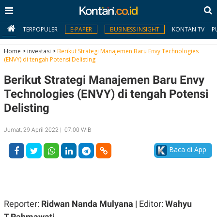
TERPOPULER
E-PAPER
BUSINESS INSIGHT
KONTAN TV
P
Home
>
investasi
>
Berikut Strategi Manajemen Baru Envy Technologies
(ENVY) di tengah Potensi Delisting
MY
Berikut Strategi Manajemen Baru Envy
KONTAN
Technologies (ENVY) di tengah Potensi
Daftar
Delisting
Masuk
Jumat, 29 April 2022 | 07:00 WIB
Baca di App
BERITA
I
N
N
A
V
S
E
I
Reporter:
Ridwan Nanda Mulyana
| Editor:
Wahyu
S
O
T.Rahmawati
T
N