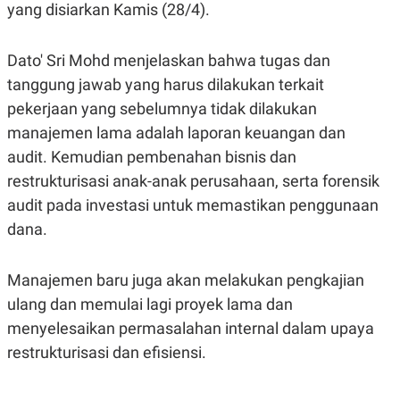
S
A
yang disiarkan Kamis (28/4).
A
G
T
E
D
S
Dato' Sri Mohd menjelaskan bahwa tugas dan
A
T
tanggung jawab yang harus dilakukan terkait
A
pekerjaan yang sebelumnya tidak dilakukan
K
L
O
I
manajemen lama adalah laporan keuangan dan
N
P
audit. Kemudian pembenahan bisnis dan
T
S
A
U
restrukturisasi anak-anak perusahaan, serta forensik
N
S
T
audit pada investasi untuk memastikan penggunaan
V
dana.
JARINGAN
Manajemen baru juga akan melakukan pengkajian
ulang dan memulai lagi proyek lama dan
K
P
O
R
menyelesaikan permasalahan internal dalam upaya
N
E
T
S
restrukturisasi dan efisiensi.
A
S
N
R
A
E