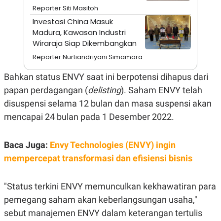
A
I
Reporter Siti Masitoh
S
V
K
E
Investasi China Masuk
E
Madura, Kawasan Industri
M
Wiraraja Siap Dikembangkan
E
N
Reporter Nurtiandriyani Simamora
T
E
R
Bahkan status ENVY saat ini berpotensi dihapus dari
I
papan perdagangan (
delisting
). Saham ENVY telah
A
N
disuspensi selama 12 bulan dan masa suspensi akan
L
mencapai 24 bulan pada 1 Desember 2022.
E
S
T
A
Baca Juga:
Envy Technologies (ENVY) ingin
R
mempercepat transformasi dan efisiensi bisnis
I
KANAL
"Status terkini ENVY memunculkan kekhawatiran para
pemegang saham akan keberlangsungan usaha,"
P
I
sebut manajemen ENVY dalam keterangan tertulis
U
M