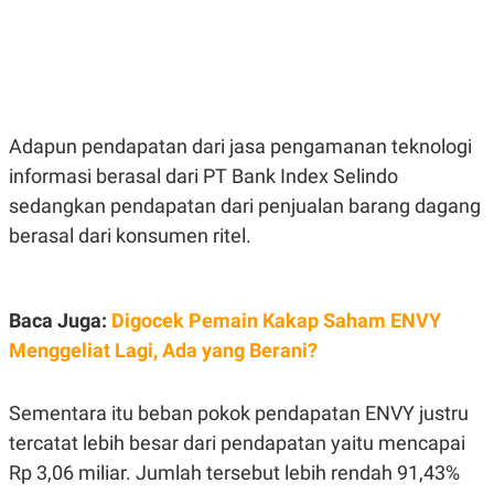
E
E
H
S
A
T
T
Y
A
L
N
E
E
A
N
N
Adapun pendapatan dari jasa pengamanan teknologi
G
A
L
L
informasi berasal dari PT Bank Index Selindo
I
I
sedangkan pendapatan dari penjualan barang dagang
S
S
H
I
berasal dari konsumen ritel.
S
E
K
X
O
E
L
Baca Juga:
Digocek Pemain Kakap Saham ENVY
C
O
U
M
Menggeliat Lagi, Ada yang Berani?
T
I
V
Sementara itu beban pokok pendapatan ENVY justru
E
C
tercatat lebih besar dari pendapatan yaitu mencapai
O
R
Rp 3,06 miliar. Jumlah tersebut lebih rendah 91,43%
N