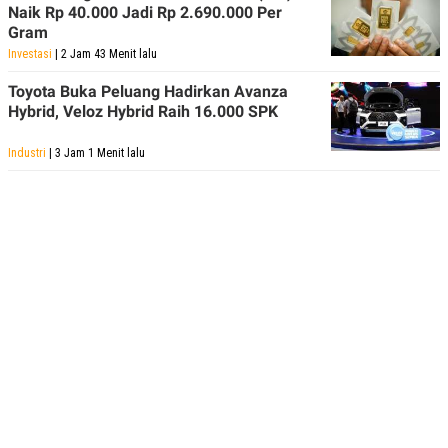
R
T
Naik Rp 40.000 Jadi Rp 2.690.000 Per
I
Gram
S
Investasi
| 2 Jam 43 Menit lalu
I
N
G
Toyota Buka Peluang Hadirkan Avanza
Hybrid, Veloz Hybrid Raih 16.000 SPK
K
G
M
Industri
| 3 Jam 1 Menit lalu
E
D
I
A
.
I
D
SITEMAP
PROFILE
TERM
OF
USE
PEDOMAN
PEMBERITAAN
SIBER
PRIVACY