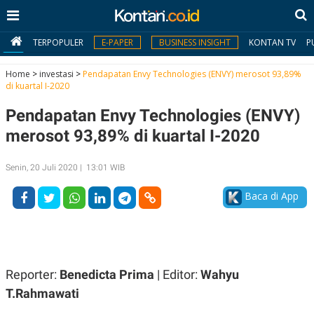
TERPOPULER
E-PAPER
BUSINESS INSIGHT
KONTAN TV
P
Home
>
investasi
>
Pendapatan Envy Technologies (ENVY) merosot 93,89%
di kuartal I-2020
MY
Pendapatan Envy Technologies (ENVY)
KONTAN
merosot 93,89% di kuartal I-2020
Daftar
Senin, 20 Juli 2020 | 13:01 WIB
Masuk
Baca di App
BERITA
I
N
N
A
Reporter:
Benedicta Prima
| Editor:
Wahyu
V
S
E
I
T.Rahmawati
S
O
T
N