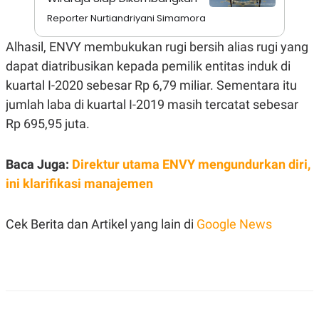
A
I
S
V
Reporter Nurtiandriyani Simamora
K
E
E
Alhasil, ENVY membukukan rugi bersih alias rugi yang
M
E
dapat diatribusikan kepada pemilik entitas induk di
N
kuartal I-2020 sebesar Rp 6,79 miliar. Sementara itu
T
E
jumlah laba di kuartal I-2019 masih tercatat sebesar
R
I
Rp 695,95 juta.
A
N
L
Baca Juga:
Direktur utama ENVY mengundurkan diri,
E
ini klarifikasi manajemen
S
T
A
R
Cek Berita dan Artikel yang lain di
Google News
I
KANAL
P
I
U
M