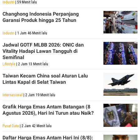
C
L
Industri
| 59 Menit lalu
A
E
D
A
Changhong Indonesia Perpanjang
E
S
Garansi Produk hingga 25 Tahun
M
E
Y
.
I
Industri
| 1 Jam 46 Menit lalu
D
Jadwal GOTF MLBB 2026: ONIC dan
L
K
A
I
Vitality Hadapi Lawan Tangguh di
N
N
Semifinal
G
E
Lifestyle
| 2 Jam 13 Menit lalu
G
R
A
J
N
A
Taiwan Kecam China soal Aturan Lalu
A
E
Lintas Kapal di Selat Taiwan
N
M
C
I
E
T
Internasional
| 2 Jam 19 Menit lalu
T
E
A
N
Grafik Harga Emas Antam Batangan (8
K
Agustus 2026), Hari Ini Turun atau Naik?
E
A
P
D
Pusat Data
| 2 Jam 42 Menit lalu
A
V
P
E
Daftar Harga Emas Antam Hari Ini (8/8):
E
R