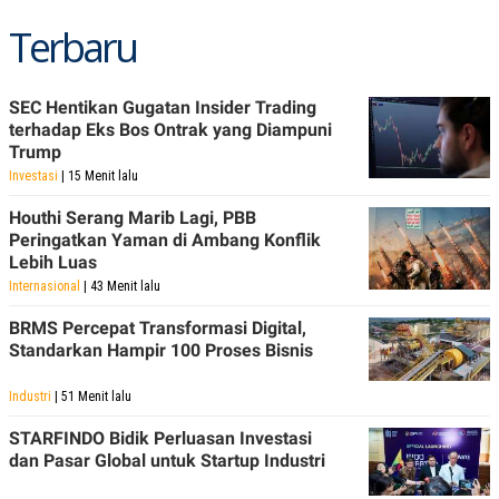
S
A
A
G
Terbaru
T
E
D
S
A
T
SEC Hentikan Gugatan Insider Trading
A
terhadap Eks Bos Ontrak yang Diampuni
K
L
Trump
O
I
Investasi
| 15 Menit lalu
N
P
T
S
A
U
Houthi Serang Marib Lagi, PBB
N
S
Peringatkan Yaman di Ambang Konflik
T
Lebih Luas
V
Internasional
| 43 Menit lalu
BRMS Percepat Transformasi Digital,
JARINGAN
Standarkan Hampir 100 Proses Bisnis
K
P
O
R
Industri
| 51 Menit lalu
N
E
T
S
STARFINDO Bidik Perluasan Investasi
A
S
dan Pasar Global untuk Startup Industri
N
R
A
E