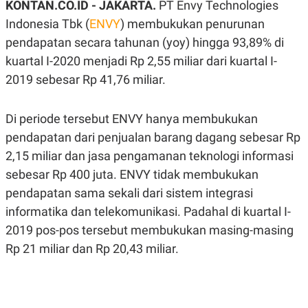
KONTAN.CO.ID - JAKARTA.
PT Envy Technologies
A
A
S
L
Indonesia Tbk (
ENVY
) membukukan penurunan
I
pendapatan secara tahunan (yoy) hingga 93,89% di
K
I
kuartal I-2020 menjadi Rp 2,55 miliar dari kuartal I-
E
N
U
D
2019 sebesar Rp 41,76 miliar.
A
U
N
S
G
T
A
R
Di periode tersebut ENVY hanya membukukan
N
I
pendapatan dari penjualan barang dagang sebesar Rp
P
I
2,15 miliar dan jasa pengamanan teknologi informasi
E
N
L
T
sebesar Rp 400 juta. ENVY tidak membukukan
U
E
A
R
pendapatan sama sekali dari sistem integrasi
N
N
informatika dan telekomunikasi. Padahal di kuartal I-
G
A
U
S
2019 pos-pos tersebut membukukan masing-masing
S
I
A
O
Rp 21 miliar dan Rp 20,43 miliar.
H
N
A
A
L
P
R
E
E