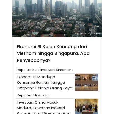
N
S
E
E
W
R
S
E
S
M
E
O
T
N
U
I
P
A
A
K
Ekonomi RI Kalah Kencang dari
D
I
V
L
Vietnam hingga Singapura, Apa
A
Penyebabnya?
S
K
O
Reporter Nurtiandriyani Simamora
R
Ekonom Ini Menduga
P
O
Konsumsi Rumah Tangga
R
Ditopang Belanja Orang Kaya
A
S
Reporter Siti Masitoh
I
Investasi China Masuk
K
N
Madura, Kawasan Industri
I
A
L
T
Wiraraja Siap Dikembangkan