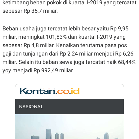
E
ketimbang beban pokok di kuartal I-2019 yang tercatat
R
sebesar Rp 35,7 miliar.
F
B
O
U
K
S
Beban usaha juga tercatat lebih besar yaitu Rp 9,95
U
I
S
N
miliar, meningkat 101,83% dari kuartal I-2019 yang
E
S
sebesar Rp 4,8 miliar. Kenaikan terutama pasa pos
S
gaji dan tunjangan dari Rp 2,24 miliar menjadi Rp 6,26
I
N
miliar. Selain itu beban sewa juga tercatat naik 68,44%
S
I
yoy menjadi Rp 992,49 miliar.
G
H
T
S
B
T
E
O
L
NASIONAL
C
A
K
N
S
J
E
A
T
O
U
N
P