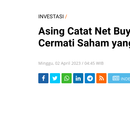
INVESTASI
/
Asing Catat Net B
Cermati Saham yan
Minggu, 02 April 2023 / 04:45 WIB
INDE