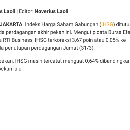
s Laoli
| Editor:
Noverius Laoli
 JAKARTA
. Indeks Harga Saham Gabungan (
IHSG
) ditut
da perdagangan akhir pekan ini. Mengutip data Bursa Ef
ia RTI Business, IHSG terkoreksi 3,67 poin atau 0,05% ke
ada penutupan perdagangan Jumat (31/3).
ekan, IHSG masih tercatat menguat 0,64% dibandingka
ekan lalu.