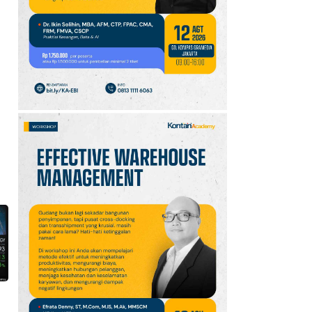
10
Promo JSM Superindo
7–9 Agustus 2026,
Minyak Goreng Rp37.900
hingga Buah Diskon 50%