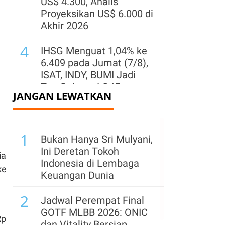
US$ 4.300, Analis
Proyeksikan US$ 6.000 di
Akhir 2026
4
IHSG Menguat 1,04% ke
6.409 pada Jumat (7/8),
ISAT, INDY, BUMI Jadi
Top Gainers LQ45
JANGAN LEWATKAN
5
Wijaya Karya (WIKA)
Buka Suara Soal
1
Rencana Kemenkeu
Bukan Hanya Sri Mulyani,
Ambil Alih Saham
Ini Deretan Tokoh
ia
Whoosh
Indonesia di Lembaga
ke
Keuangan Dunia
6
Usai Suspensi Dicabut
2
BEI, Saham COAL
Jadwal Perempat Final
Melesat 8,7% Meski
GOTF MLBB 2026: ONIC
Rp
Masih Merugi
dan Vitality Bersiap