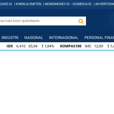
EASE.ID
|
KINERJA EMITEN
|
MOMSMONEY.ID
|
KGMEDIA.ID
|
ADVERTISIN
INDUSTRI
NASIONAL
INTERNASIONAL
PERSONAL FINA
IDX
6.410 65,94
KOMPAS100
845 12,09
1,04%
1,
KOMPAS100
845 12,09
LQ45
640 9,44
1,45%
1,5
LQ45
640 9,44
ISSI
222 2,82
IDX3
1,50%
1,29%