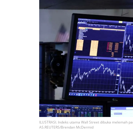
ILUSTRASI. Indeks utama Wall Street dibuka melemah pa
AS.REUTERS/Brendan McDermid