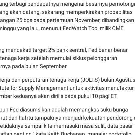
yang terbagi pendapatnya mengenai besarnya pemotong
ang akan datang, sekarang memperkirakan probabilitas
rangan 25 bps pada pertemuan November, dibandingkan
inggu yang lalu, menurut FedWatch Tool milik CME
ng mendekati target 2% bank sentral, Fed benar-benar
tenaga kerja setelah memulai siklus pelonggaran
rnya pada bulan September.
kerja dan perputaran tenaga kerja (JOLTS) bulan Agustu
itute for Supply Management untuk aktivitas manufaktur
ber keduanya akan dirilis pada pukul 10 pagi ET.
empuh Fed diasumsikan adalah memangkas suku bunga
urut dan hal itu tampaknya menjadi kekuatan pendorong 
 setidaknya sampai kita memasuki masa sulit, data pasar
atlah penting," kata Keith Buchanan, manajer portofolio