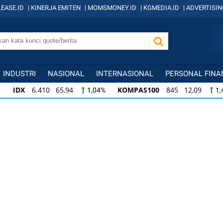
EASE.ID
|
KINERJA EMITEN
|
MOMSMONEY.ID
|
KGMEDIA.ID
|
ADVERTISIN
INDUSTRI
NASIONAL
INTERNASIONAL
PERSONAL FINA
IDX
6.410 65,94
KOMPAS100
845 12,09
1,04%
1,
KOMPAS100
845 12,09
LQ45
640 9,44
1,45%
1,5
LQ45
640 9,44
ISSI
222 2,82
IDX3
1,50%
1,29%