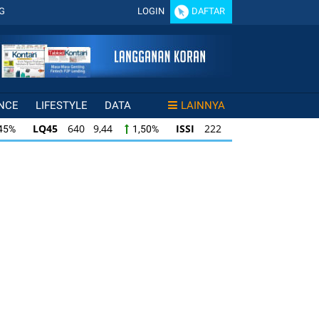
G
LOGIN
DAFTAR
NCE
LIFESTYLE
DATA
LAINNYA
LQ45
640 9,44
ISSI
222 2,82
I
45%
1,50%
1,29%
ISSI
222 2,82
IDX30
359 5,14
IDX
0%
1,29%
1,45%
0
359 5,14
IDXHIDIV20
438 4,81
IDX80
1,45%
1,11%