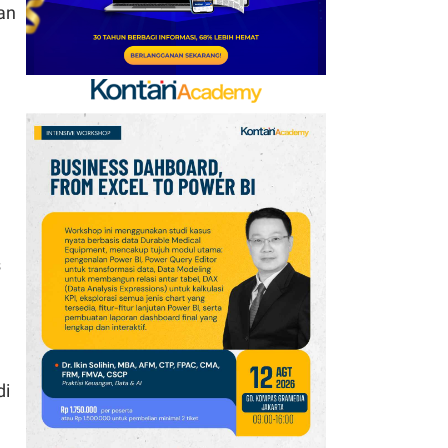
an
s
di