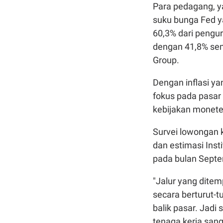
Para pedagang, 
suku bunga Fed y
60,3% dari pengu
dengan 41,8% sem
Group.
Dengan inflasi ya
fokus pada pasar 
kebijakan monete
Survei lowongan 
dan estimasi Inst
pada bulan Septem
"Jalur yang dit
secara berturut-t
balik pasar. Jadi
tenaga kerja sang