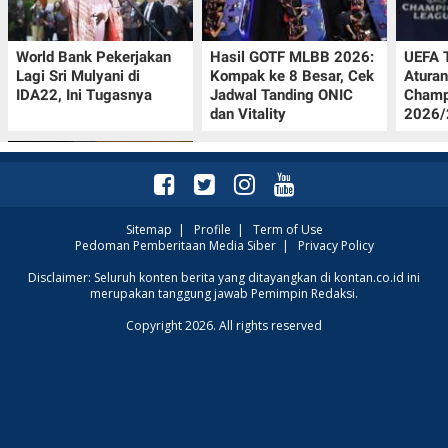
World Bank Pekerjakan
Hasil GOTF MLBB 2026:
UEFA 
Lagi Sri Mulyani di
Kompak ke 8 Besar, Cek
Aturan
IDA22, Ini Tugasnya
Jadwal Tanding ONIC
Champ
dan Vitality
2026/2
Sitemap
|
Profile
|
Term of Use
Pedoman Pemberitaan Media Siber
|
Privacy Policy
Jadwal Persija vs Arema
Disclaimer: Seluruh konten berita yang ditayangkan di kontan.co.id ini
merupakan tanggung jawab Pemimpin Redaksi.
FC Perebutan Juara 3
Piala Presiden 2026,
Copyright 2026. All rights reserved
Kick-off Sore Ini