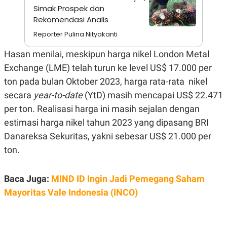
S
A
Simak Prospek dan
A
G
Rekomendasi Analis
T
E
D
S
Reporter Pulina Nityakanti
A
T
A
Hasan menilai, meskipun harga nikel London Metal
K
L
Exchange (LME) telah turun ke level US$ 17.000 per
O
I
ton pada bulan Oktober 2023, harga rata-rata nikel
N
P
T
S
secara
year-to-date
(YtD) masih mencapai US$ 22.471
A
U
N
S
per ton. Realisasi harga ini masih sejalan dengan
T
V
estimasi harga nikel tahun 2023 yang dipasang BRI
Danareksa Sekuritas, yakni sebesar US$ 21.000 per
JARINGAN
ton.
K
P
Baca Juga:
MIND ID Ingin Jadi Pemegang Saham
O
R
N
E
Mayoritas Vale Indonesia (INCO)
T
S
A
S
N
R
A
E