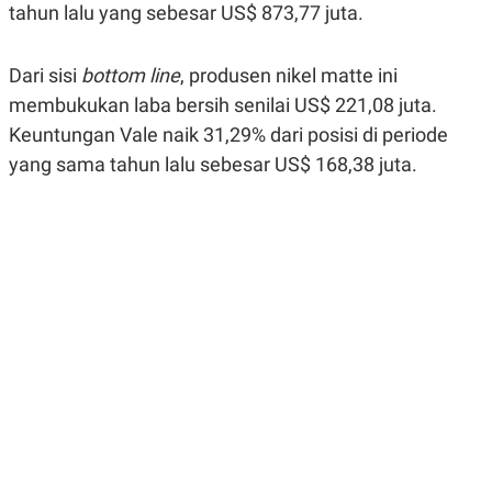
tahun lalu yang sebesar US$ 873,77 juta.
R
G
S
I
O
O
N
N
Dari sisi
bottom line
, produsen nikel matte ini
A
A
L
L
membukukan laba bersih senilai US$ 221,08 juta.
F
Keuntungan Vale naik 31,29% dari posisi di periode
I
N
yang sama tahun lalu sebesar US$ 168,38 juta.
A
N
C
E
Y
C
A
A
N
R
G
I
T
T
E
A
R
H
.
U
.
.
K
L
E
I
S
F