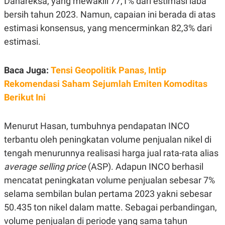
Danareksa, yang mewakili 77,1% dari estimasi laba
E
R
bersih tahun 2023. Namun, capaian ini berada di atas
F
B
estimasi konsensus, yang mencerminkan 82,3% dari
O
U
K
S
estimasi.
U
I
S
N
E
Baca Juga:
Tensi Geopolitik Panas, Intip
S
S
Rekomendasi Saham Sejumlah Emiten Komoditas
I
N
Berikut Ini
S
I
G
Menurut Hasan, tumbuhnya pendapatan INCO
H
T
terbantu oleh peningkatan volume penjualan nikel di
S
B
tengah menurunnya realisasi harga jual rata-rata alias
T
E
O
L
average selling price
(ASP). Adapun INCO berhasil
C
A
mencatat peningkatan volume penjualan sebesar 7%
K
N
S
J
selama sembilan bulan pertama 2023 yakni sebesar
E
A
T
O
50.435 ton nikel dalam matte. Sebagai perbandingan,
U
N
volume penjualan di periode yang sama tahun
P