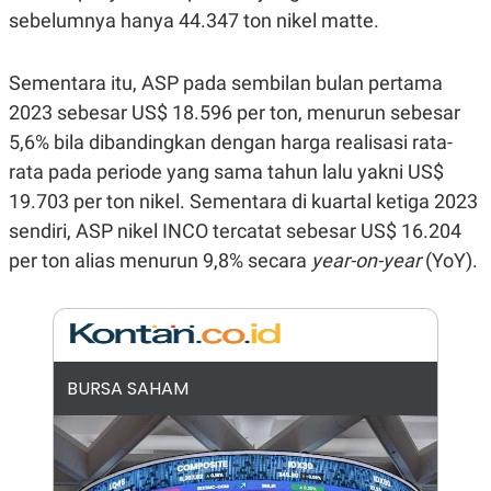
sebelumnya hanya 44.347 ton nikel matte.
N
S
E
E
W
R
S
E
Sementara itu, ASP pada sembilan bulan pertama
S
M
E
O
2023 sebesar US$ 18.596 per ton, menurun sebesar
T
N
5,6% bila dibandingkan dengan harga realisasi rata-
U
I
P
A
rata pada periode yang sama tahun lalu yakni US$
A
K
19.703 per ton nikel. Sementara di kuartal ketiga 2023
D
I
V
L
sendiri, ASP nikel INCO tercatat sebesar US$ 16.204
A
per ton alias menurun 9,8% secara
year-on-year
(YoY).
S
K
O
R
P
O
R
A
BURSA SAHAM
S
I
K
N
I
A
L
T