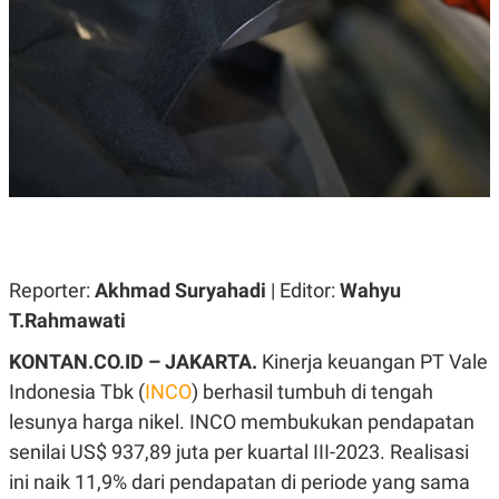
A
A
S
L
I
K
I
E
N
U
D
A
U
N
S
G
T
A
R
N
I
P
I
E
N
L
T
Reporter:
U
E
Akhmad Suryahadi
| Editor:
Wahyu
A
R
T.Rahmawati
N
N
G
A
KONTAN.CO.ID – JAKARTA.
U
S
Kinerja keuangan PT Vale
S
I
Indonesia Tbk (
INCO
) berhasil tumbuh di tengah
A
O
H
N
lesunya harga nikel. INCO membukukan pendapatan
A
A
L
senilai US$ 937,89 juta per kuartal III-2023. Realisasi
P
R
ini naik 11,9% dari pendapatan di periode yang sama
E
E