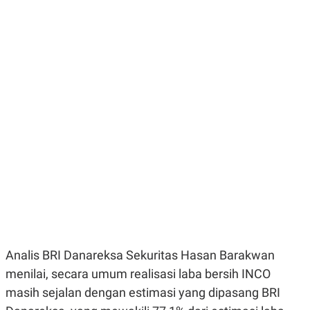
E
E
H
S
A
T
T
Y
A
L
N
E
E
A
N
N
G
A
L
L
I
I
S
S
H
I
S
E
K
X
O
E
L
C
O
U
M
T
I
V
Analis BRI Danareksa Sekuritas Hasan Barakwan
E
C
menilai, secara umum realisasi laba bersih INCO
O
masih sejalan dengan estimasi yang dipasang BRI
R
N