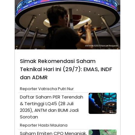
A
I
S
V
K
E
E
M
E
N
T
E
R
I
A
Simak Rekomendasi Saham
N
L
Teknikal Hari Ini (29/7): EMAS, INDF
E
dan ADMR
S
T
A
Reporter Vatrischa Putri Nur
R
Daftar Saham PER Terendah
I
& Tertinggi LQ45 (28 Juli
2026), ANTM dan BUMI Jadi
KANAL
Sorotan
Reporter Hasbi Maulana
P
I
U
M
Saham Emiten CPO Menanjak,