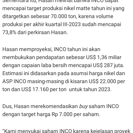
Sementara itu, Hasan melihat bahwa INCO dapat
R
T
I
mencapai target produksi nikel matte tahun ini yang
S
ditargetkan sebesar 70.000 ton, karena volume
I
N
produksi per akhir kuartal III-2023 sudah mencapai
G
73,8% dari perkiraan Hasan.
K
G
M
E
Hasan memproyeksi, INCO tahun ini akan
D
membukukan pendapatan sebesar US$ 1,36 miliar
I
A
dengan capaian laba bersih mencapai US$ 287 juta.
.
I
Estimasi ini didasarkan pada asumsi harga nikel dan
D
ASP INCO masing-masing di kisaran US$ 22.000 per
ton dan US$ 17.160 per ton untuk tahun 2023.
SITEMAP
PROFILE
TERM
OF
Dus, Hasan merekomendasikan
buy
saham INCO
USE
dengan target harga Rp 7.000 per saham.
PEDOMAN
PEMBERITAAN
SIBER
"Kami menyukai saham INCO karena kejelasan proyek
PRIVACY