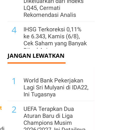
Dikeluarkan dari Indeks
LQ45, Cermati
Rekomendasi Analis
4
IHSG Terkoreksi 0,11%
ke 6.343, Kamis (6/8),
Cek Saham yang Banyak
Dijual Asing
JANGAN LEWATKAN
5
Harga Saham BUMN
Masih Tertekan
1
Meskipun Laporan
World Bank Pekerjakan
Kinerja Bagus, Cek yang
Lagi Sri Mulyani di IDA22,
Layak Beli?
Ini Tugasnya
6
2
Asing Borong Saham-
t
UEFA Terapkan Dua
Saham Ini Saat IHSG
Aturan Baru di Liga
Terkoreksi, Ada BBCA
Champions Musim
dan TLKM, Kamis (6/8)
di
2026/2027, Ini Detailnya