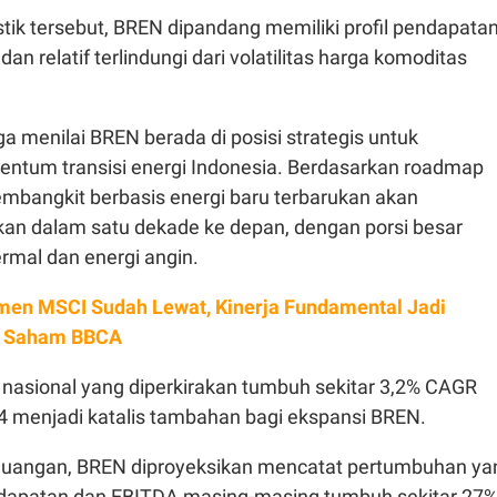
tik tersebut, BREN dipandang memiliki profil pendapata
dan relatif terlindungi dari volatilitas harga komoditas
ga menilai BREN berada di posisi strategis untuk
tum transisi energi Indonesia. Berdasarkan roadmap
embangkit berbasis energi baru terbarukan akan
ikan dalam satu dekade ke depan, dengan porsi besar
ermal dan energi angin.
men MSCI Sudah Lewat, Kinerja Fundamental Jadi
k Saham BBCA
k nasional yang diperkirakan tumbuh sekitar 3,2% CAGR
4 menjadi katalis tambahan bagi ekspansi BREN.
a keuangan, BREN diproyeksikan mencatat pertumbuhan ya
dapatan dan EBITDA masing-masing tumbuh sekitar 27