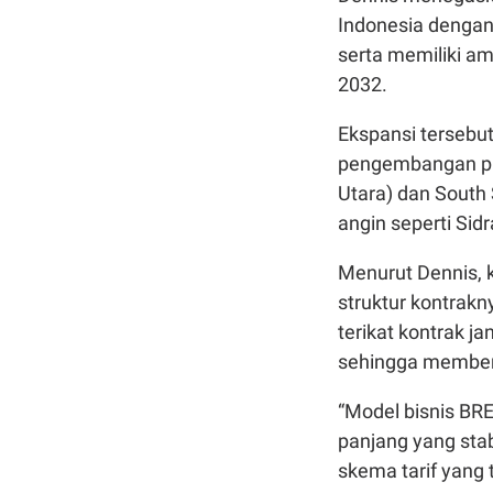
Indonesia dengan
serta memiliki a
2032.
Ekspansi tersebut
pengembangan pro
Utara) dan South 
angin seperti Sid
Menurut Dennis, 
struktur kontrakn
terikat kontrak j
sehingga memberik
“Model bisnis BR
panjang yang stab
skema tarif yang t