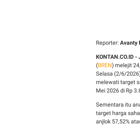
Reporter:
Avanty 
KONTAN.CO.ID -
(
BREN
) melejit 2
Selasa (2/6/202
melewati target 
Mei 2026 di Rp 3
Sementara itu an
target harga sah
anjlok 57,52% at