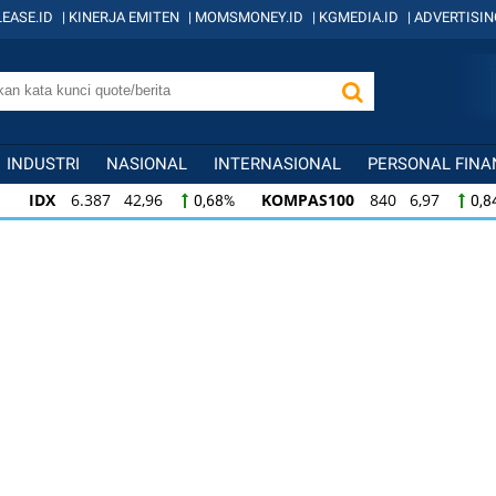
EASE.ID
|
KINERJA EMITEN
|
MOMSMONEY.ID
|
KGMEDIA.ID
|
ADVERTISIN
INDUSTRI
NASIONAL
INTERNASIONAL
PERSONAL FINA
IDX
6.387 42,96
KOMPAS100
840 6,97
0,68%
0,8
KOMPAS100
840 6,97
LQ45
637 6,03
0,84%
0,96
LQ45
637 6,03
ISSI
221 1,72
IDX3
0,96%
0,78%