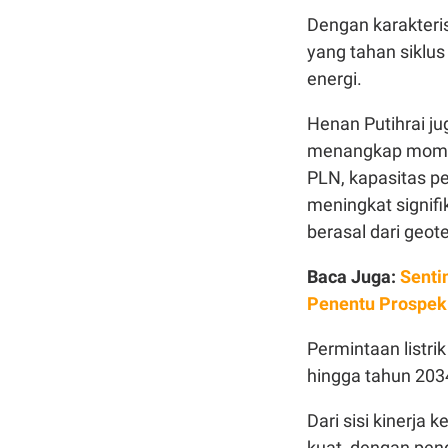
Dengan karakteris
yang tahan siklus 
energi.
Henan Putihrai ju
menangkap momen
PLN, kapasitas p
meningkat signif
berasal dari geot
Baca Juga:
Senti
Penentu Prospe
Permintaan listri
hingga tahun 203
Dari sisi kinerj
kuat, dengan pen