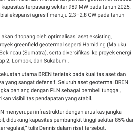
 kapasitas terpasang sekitar 989 MW pada tahun 2025,
mbisi ekspansi agresif menuju 2,3–2,8 GW pada tahun
 akan ditopang oleh optimalisasi aset eksisting,
yek greenfield geotermal seperti Hamiding (Maluku
Sekincau (Sumatra), serta diversifikasi ke proyek energi
rap 2, Lombok, dan Sukabumi.
kekuatan utama BREN terletak pada kualitas aset dan
ya yang sangat defensif. Seluruh aset geotermal BREN
angka panjang dengan PLN sebagai pembeli tunggal,
an visibilitas pendapatan yang stabil.
EN menyerupai infrastruktur dengan arus kas jangka
il, didukung kapasitas pembangkit tinggi sekitar 85% da
erregulasi,” tulis Dennis dalam riset tersebut.