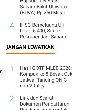
Hapsoro Divestasi
Saham Bukit Uluwatu
(BUVA) Rp 250 Miliar
4
IHSG Berpeluang Uji
Level 6.400, Simak
Rekomendasi Saham
PTRO, BNBR, GTSI, dan
JANGAN LEWATKAN
BACH
5
Asing Borong Saham
1
Tambang Saat IHSG
Hasil GOTF MLBB 2026:
at
Menguat Kemarin, Cek
Kompak ke 8 Besar, Cek
yang Banyak Dikoleksi
Jadwal Tanding ONIC
dan Vitality
6
Saham Karya Pacific
2
(IATA) Naik 65% Usai
Link dan Syarat
Kelar Ganti Pemilik,
Dokumen Pendaftaran
Kinerja Paruh I Turun
Pandang Istana untuk