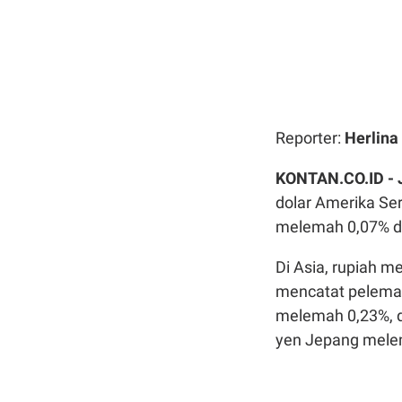
Reporter:
Herlina
KONTAN.CO.ID -
dolar Amerika Se
melemah 0,07% da
Di Asia, rupiah 
mencatat pelemah
melemah 0,23%, d
yen Jepang mele