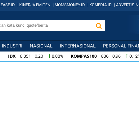
EASE.ID
|
KINERJA EMITEN
|
MOMSMONEY.ID
|
KGMEDIA.ID
|
ADVERTISIN
INDUSTRI
NASIONAL
INTERNASIONAL
PERSONAL FINA
IDX
6.351 0,20
KOMPAS100
836 0,96
0,00%
0,12
KOMPAS100
836 0,96
LQ45
634 -0,07
0,12%
-0,0
LQ45
634 -0,07
ISSI
219 -0,38
ID
-0,01%
-0,17%