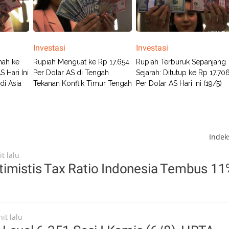
Investasi
Investasi
mah ke
Rupiah Menguat ke Rp 17.654
Rupiah Terburuk Sepanjang
 Hari Ini
Per Dolar AS di Tengah
Sejarah: Ditutup ke Rp 17.70
di Asia
Tekanan Konflik Timur Tengah
Per Dolar AS Hari Ini (19/5)
Inde
t lalu
timistis Tax Ratio Indonesia Tembus 1
it lalu