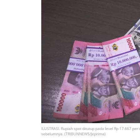
ILUSTRASI. Rupiah spot ditutup pada level Rp 17.667 pe
sebelumnya. (TRIBUNNEWS/Jeprima)