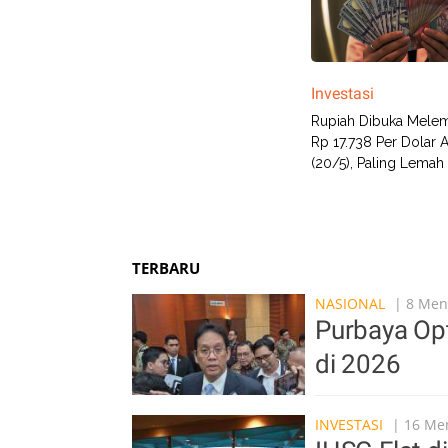
Investasi
Rupiah Dibuka Mele
Rp 17.738 Per Dolar AS
(20/5), Paling Lemah 
TERBARU
NASIONAL
| 8 Meni
Purbaya Op
di 2026
INVESTASI
| 16 Men