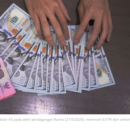
r dolar AS pada akhir perdagangan Kamis (21/5/2026), melemah 0,07% dari sehari