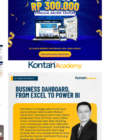
Jual SpaceX dan AMD
6
Prediksi Persib vs
Persebaya di Final Piala
Presiden 2026: Susunan
Pemain & Skor
7
Jadwal Persija vs Arema
FC Perebutan Juara 3
Piala Presiden 2026,
Kick-off Sore Ini
8
Simak Prakiraan Cuaca
Jawa Barat Kamis (6/8):
Waspada Hujan Ringan
,
di 3 Wilayah
9
Intip Prakiraan Cuaca
Sumsel Kamis (6/8):