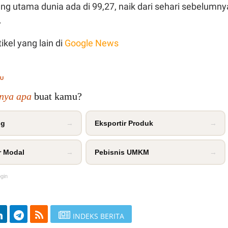
g utama dunia ada di 99,27, naik dari sehari sebelumny
.
ikel yang lain di
Google News
MU
inya apa
buat kamu?
ng
→
Eksportir Produk
→
r Modal
→
Pebisnis UMKM
→
ogin
INDEKS BERITA