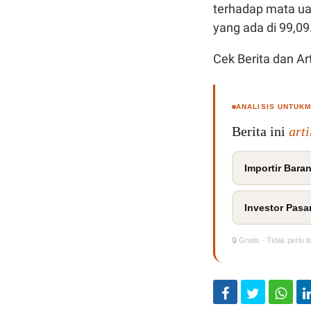
terhadap mata uan
yang ada di 99,09
Cek Berita dan Art
ANALISIS UNTUK
Berita ini
art
Importir Bara
Investor Pasa
🔒 Gratis · Tidak perlu l