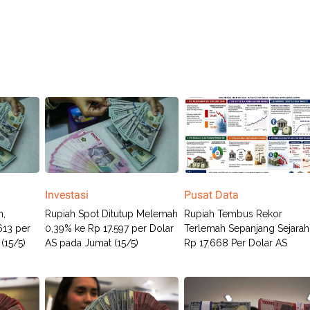
Investasi
Pusat Data
h,
Rupiah Spot Ditutup Melemah
Rupiah Tembus Rekor
613 per
0,39% ke Rp 17.597 per Dolar
Terlemah Sepanjang Sejarah
(15/5)
AS pada Jumat (15/5)
Rp 17.668 Per Dolar AS