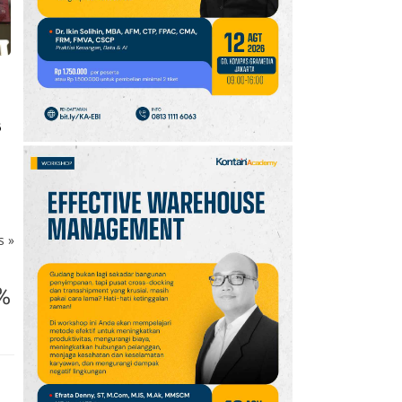
Hujan Ringan
Mendominasi, Siapkan
Payung!
6
ks
»
1%