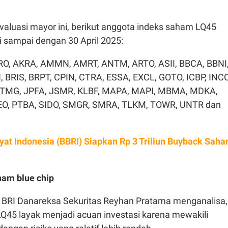
aluasi mayor ini, berikut anggota indeks saham LQ45
i sampai dengan 30 April 2025:
O, AKRA, AMMN, AMRT, ANTM, ARTO, ASII, BBCA, BBNI
, BRIS, BRPT, CPIN, CTRA, ESSA, EXCL, GOTO, ICBP, INCO
, ITMG, JPFA, JSMR, KLBF, MAPA, MAPI, MBMA, MDKA,
O, PTBA, SIDO, SMGR, SMRA, TLKM, TOWR, UNTR dan
at Indonesia (BBRI) Siapkan Rp 3 Triliun Buyback Sah
am blue chip
t BRI Danareksa Sekuritas Reyhan Pratama menganalisa,
LQ45 layak menjadi acuan investasi karena mewakili