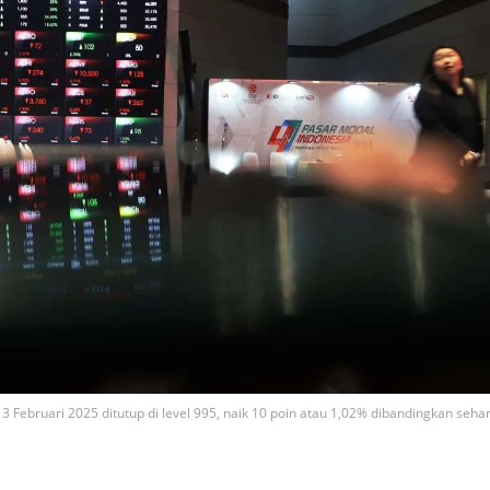
ebruari 2025 ditutup di level 995, naik 10 poin atau 1,02% dibandingkan sehar