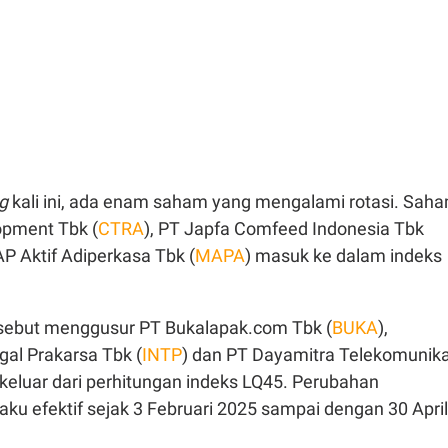
ng
kali ini, ada enam saham yang mengalami rotasi. Sah
opment Tbk (
CTRA
), PT Japfa Comfeed Indonesia Tbk
P Aktif Adiperkasa Tbk (
MAPA
) masuk ke dalam indeks
sebut menggusur PT Bukalapak.com Tbk (
BUKA
),
al Prakarsa Tbk (
INTP
) dan PT Dayamitra Telekomunika
 keluar dari perhitungan indeks LQ45. Perubahan
rlaku efektif sejak 3 Februari 2025 sampai dengan 30 April