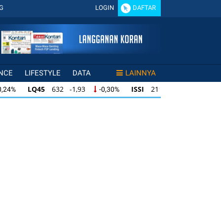
G
LOGIN
DAFTAR
NCE
LIFESTYLE
DATA
LAINNYA
LQ45
632 -1,93
ISSI
219 -0,76
0,24%
-0,30%
-0,34%
LQ45
632 -1,93
ISSI
219 -0,76
0,24%
-0,30%
-0,34%
LQ45
632 -1,93
ISSI
219 -0,76
0,24%
-0,30%
-0,34%