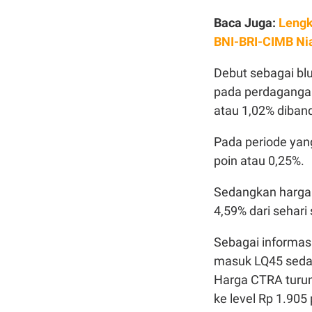
Baca Juga:
Lengk
BNI-BRI-CIMB Ni
Debut sebagai bl
pada perdagangan 
atau 1,02% diban
Pada periode yang
poin atau 0,25%.
Sedangkan harga 
4,59% dari sehar
Sebagai informasi
masuk LQ45 seda
Harga CTRA turun
ke level Rp 1.905