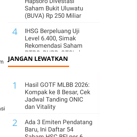
Hapsoro Divestasi
Saham Bukit Uluwatu
(BUVA) Rp 250 Miliar
4
IHSG Berpeluang Uji
Level 6.400, Simak
Rekomendasi Saham
PTRO, BNBR, GTSI, dan
JANGAN LEWATKAN
BACH
am
5
Saham Karya Pacific
1
(IATA) Naik 65% Usai
Hasil GOTF MLBB 2026:
Kelar Ganti Pemilik,
Kompak ke 8 Besar, Cek
Kinerja Paruh I Turun
Jadwal Tanding ONIC
dan Vitality
si
6
Asing Borong Saham
2
Tambang Saat IHSG
Ada 3 Emiten Pendatang
Menguat Kemarin, Cek
Baru, Ini Daftar 54
yang Banyak Dikoleksi
Saham HSC BEI per 6