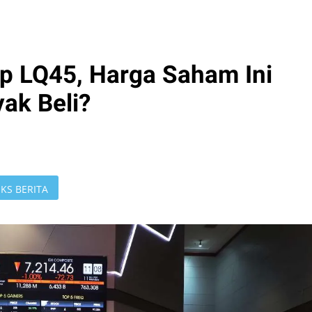
ip LQ45, Harga Saham Ini
ak Beli?
KS BERITA