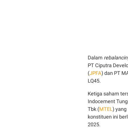
Dalam
rebalanci
PT Ciputra Devel
(
JPFA
) dan PT MA
LQ45.
Ketiga saham ter
Indocement Tungg
Tbk (
MTEL
) yang
konstituen ini be
2025.