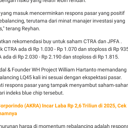
ngan risiko yang relatif lebih rendah.
yang masuk mencerminkan respons pasar yang positif
ebalancing, terutama dari minat manajer investasi yang
s," terang Reyhan.
kan rekomendasi buy untuk saham CTRA dan JPFA .
k CTRA ada di Rp 1.030 - Rp 1.070 dan stoploss di Rp 935
 ada di Rp 2.030 - Rp 2.190 dan stoploss di Rp 1.815.
odal & Founder WH Project William Hartanto memandang
ancing LQ45 kali ini sesuai dengan ekspektasi pasar.
ti respons pasar yang tampak menyambut saham-sah
ri indeks blue chip tersebut.
orporindo (AKRA) Incar Laba Rp 2,6 Triliun di 2025, Cek
hamnya
nurunan harga di momentum rebalancing adalah respon