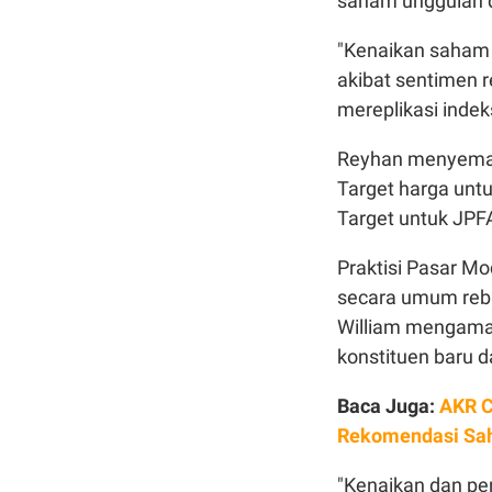
saham unggulan de
"Kenaikan saham 
akibat sentimen r
mereplikasi indek
Reyhan menyemat
Target harga untu
Target untuk JPFA
Praktisi Pasar M
secara umum rebal
William mengama
konstituen baru da
Baca Juga:
AKR C
Rekomendasi Sa
"Kenaikan dan pe