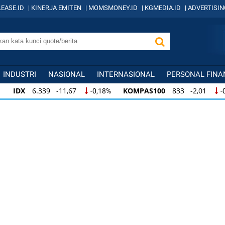
EASE.ID
|
KINERJA EMITEN
|
MOMSMONEY.ID
|
KGMEDIA.ID
|
ADVERTISIN
INDUSTRI
NASIONAL
INTERNASIONAL
PERSONAL FINA
IDX
6.339 -11,67
KOMPAS100
833 -2,01
-0,18%
-
IDX
6.339 -11,67
KOMPAS100
833 -2,01
-0,18%
-
IDX
6.339 -11,67
KOMPAS100
833 -2,01
-0,18%
-