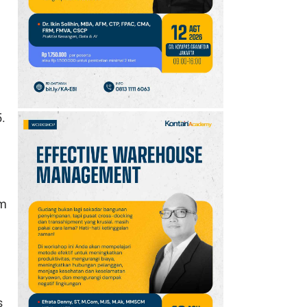
di 3 Wilayah
10
UEFA Terapkan Dua
Aturan Baru di Liga
Champions Musim
2026/2027, Ini Detailnya
.
am
s