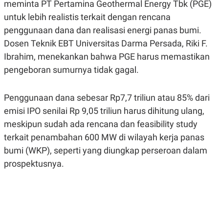
meminta PT Pertamina Geothermal Energy Tbk (PGE)
A
A
S
L
untuk lebih realistis terkait dengan rencana
I
penggunaan dana dan realisasi energi panas bumi.
K
I
Dosen Teknik EBT Universitas Darma Persada, Riki F.
E
N
U
D
Ibrahim, menekankan bahwa PGE harus memastikan
A
U
N
S
pengeboran sumurnya tidak gagal.
G
T
A
R
N
I
Penggunaan dana sebesar Rp7,7 triliun atau 85% dari
P
I
emisi IPO senilai Rp 9,05 triliun harus dihitung ulang,
E
N
L
T
meskipun sudah ada rencana dan feasibility study
U
E
A
R
terkait penambahan 600 MW di wilayah kerja panas
N
N
bumi (WKP), seperti yang diungkap perseroan dalam
G
A
U
S
prospektusnya.
S
I
A
O
H
N
A
A
L
P
R
E
E