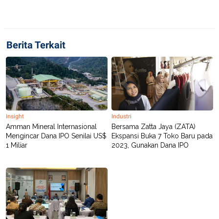
C
L
A
E
D
A
E
S
M
E
Y
.
Berita Terkait
I
D
L
K
A
I
N
N
G
E
G
R
A
J
N
A
Insight
Industri
A
E
Amman Mineral Internasional
Bersama Zatta Jaya (ZATA)
N
M
Mengincar Dana IPO Senilai US$
Ekspansi Buka 7 Toko Baru pada
C
I
1 Miliar
2023, Gunakan Dana IPO
E
T
T
E
A
N
K
E
A
P
D
A
V
P
E
E
R