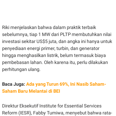
E
E
H
S
A
T
T
Y
A
L
N
E
Riki menjelaskan bahwa dalam praktik terbaik
E
A
N
N
sebelumnya, tiap 1 MW dari PLTP membutuhkan nilai
G
A
L
L
investasi sekitar US$5 juta, dan angka ini hanya untuk
I
I
penyediaan energi primer, turbin, dan generator
S
S
H
I
hingga menghasilkan listrik, belum termasuk biaya
S
pembebasan lahan. Oleh karena itu, perlu dilakukan
E
K
X
O
perhitungan ulang.
E
L
C
O
U
M
Baca Juga:
Ada yang Turun 69%, Ini Nasib Saham-
T
I
Saham Baru Melantai di BEI
V
E
C
O
Direktur Eksekutif Institute for Essential Services
R
Reform (IESR), Fabby Tumiwa, menyebut bahwa rata-
N