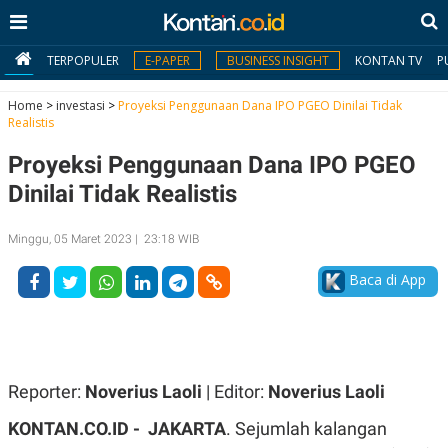
TERPOPULER
E-PAPER
BUSINESS INSIGHT
KONTAN TV
P
Home
>
investasi
>
Proyeksi Penggunaan Dana IPO PGEO Dinilai Tidak
Realistis
MY
Proyeksi Penggunaan Dana IPO PGEO
KONTAN
Dinilai Tidak Realistis
Daftar
Minggu, 05 Maret 2023 | 23:18 WIB
Masuk
Baca di App
BERITA
I
N
N
A
Reporter:
Noverius Laoli
| Editor:
Noverius Laoli
V
S
E
I
KONTAN.CO.ID - JAKARTA
. Sejumlah kalangan
S
O
T
N