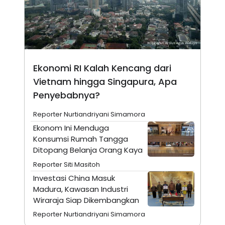
N
S
E
E
W
R
S
E
S
M
E
O
T
N
U
I
Ekonomi RI Kalah Kencang dari
P
A
Vietnam hingga Singapura, Apa
A
K
Penyebabnya?
D
I
V
L
A
Reporter Nurtiandriyani Simamora
S
K
Ekonom Ini Menduga
O
Konsumsi Rumah Tangga
R
Ditopang Belanja Orang Kaya
P
O
Reporter Siti Masitoh
R
A
Investasi China Masuk
S
Madura, Kawasan Industri
I
Wiraraja Siap Dikembangkan
K
N
I
A
Reporter Nurtiandriyani Simamora
L
T