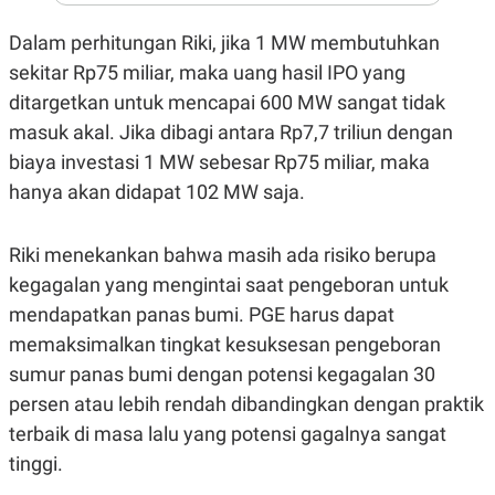
A
I
S
V
Dalam perhitungan Riki, jika 1 MW membutuhkan
K
E
E
sekitar Rp75 miliar, maka uang hasil IPO yang
M
E
ditargetkan untuk mencapai 600 MW sangat tidak
N
masuk akal. Jika dibagi antara Rp7,7 triliun dengan
T
E
biaya investasi 1 MW sebesar Rp75 miliar, maka
R
I
hanya akan didapat 102 MW saja.
A
N
L
Riki menekankan bahwa masih ada risiko berupa
E
kegagalan yang mengintai saat pengeboran untuk
S
T
mendapatkan panas bumi. PGE harus dapat
A
R
memaksimalkan tingkat kesuksesan pengeboran
I
sumur panas bumi dengan potensi kegagalan 30
persen atau lebih rendah dibandingkan dengan praktik
KANAL
terbaik di masa lalu yang potensi gagalnya sangat
tinggi.
P
I
U
M