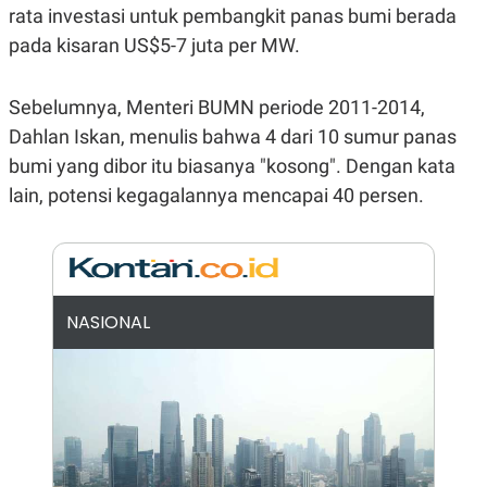
E
rata investasi untuk pembangkit panas bumi berada
R
pada kisaran US$5-7 juta per MW.
F
B
O
U
K
S
U
I
Sebelumnya, Menteri BUMN periode 2011-2014,
S
N
Dahlan Iskan, menulis bahwa 4 dari 10 sumur panas
E
S
bumi yang dibor itu biasanya "kosong". Dengan kata
S
I
lain, potensi kegagalannya mencapai 40 persen.
N
S
I
G
H
T
NASIONAL
S
B
T
E
O
L
C
A
K
N
S
J
E
A
T
O
U
N
P