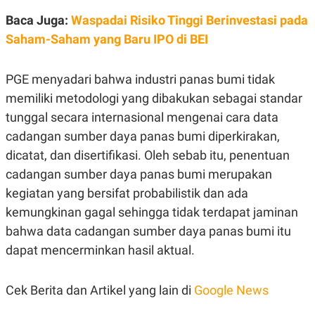
S
A
A
G
Baca Juga:
Waspadai Risiko Tinggi Berinvestasi pada
T
E
Saham-Saham yang Baru IPO di BEI
D
S
A
T
A
PGE menyadari bahwa industri panas bumi tidak
K
L
memiliki metodologi yang dibakukan sebagai standar
O
I
N
P
tunggal secara internasional mengenai cara data
T
S
cadangan sumber daya panas bumi diperkirakan,
A
U
N
S
dicatat, dan disertifikasi. Oleh sebab itu, penentuan
T
V
cadangan sumber daya panas bumi merupakan
kegiatan yang bersifat probabilistik dan ada
JARINGAN
kemungkinan gagal sehingga tidak terdapat jaminan
bahwa data cadangan sumber daya panas bumi itu
K
P
dapat mencerminkan hasil aktual.
O
R
N
E
T
S
A
S
Cek Berita dan Artikel yang lain di
Google News
N
R
A
E