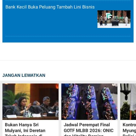
Bank Kecil Buka Peluang Tambah Lini Bisnis
JANGAN LEWATKAN
Bukan Hanya Sri
Jadwal Perempat Final
Kontr
Mulyani, Ini Deretan
GOTF MLBB 2026: ONIC
Myung-