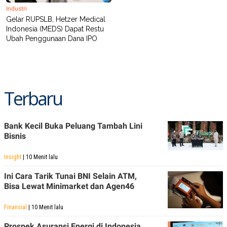
R
T
Industri
I
Gelar RUPSLB, Hetzer Medical
S
I
Indonesia (MEDS) Dapat Restu
N
Ubah Penggunaan Dana IPO
G
K
G
M
E
Terbaru
D
I
A
.
I
Bank Kecil Buka Peluang Tambah Lini
D
Bisnis
Insight
| 10 Menit lalu
SITEMAP
PROFILE
TERM
Ini Cara Tarik Tunai BNI Selain ATM,
OF
USE
Bisa Lewat Minimarket dan Agen46
PEDOMAN
PEMBERITAAN
Finansial
| 10 Menit lalu
SIBER
Prospek Asuransi Energi di Indonesia
PRIVACY