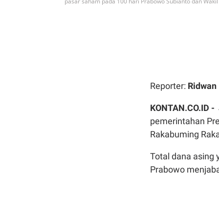
pasar saham pada 100 hari Prabowo Subianto dan Wakil
Reporter:
Ridwan
KONTAN.CO.ID -
pemerintahan Pre
Rakabuming Raka 
Total dana asing 
Prabowo menjaba