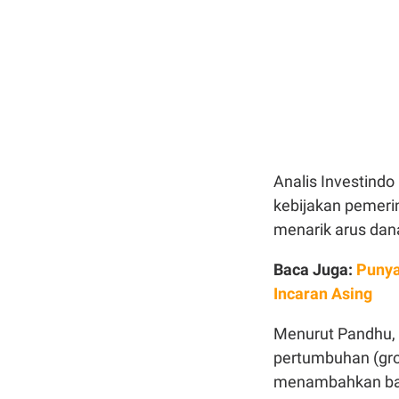
Analis Investind
kebijakan pemeri
menarik arus dana
Baca Juga:
Punya
Incaran Asing
Menurut Pandhu, I
pertumbuhan (growt
menambahkan bah