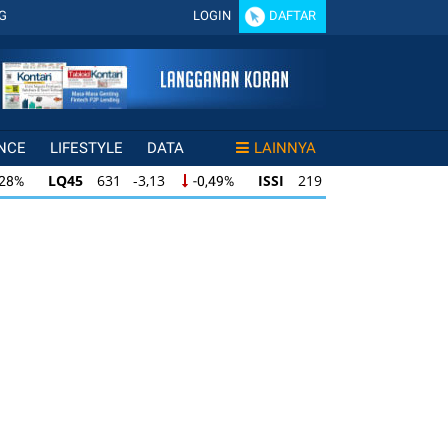
G
LOGIN
DAFTAR
NCE
LIFESTYLE
DATA
LAINNYA
LQ45
631 -3,13
ISSI
219 -0,63
,28%
-0,49%
-0,29%
LQ45
631 -3,13
ISSI
219 -0,63
28%
-0,49%
-0,29%
ISSI
219 -0,63
IDX30
354 -1,64
49%
-0,29%
-0,46%