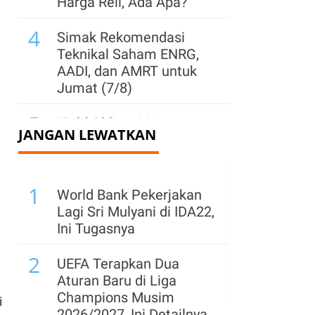
Harga Reli, Ada Apa?
4
Simak Rekomendasi
Teknikal Saham ENRG,
AADI, dan AMRT untuk
Jumat (7/8)
5
Yield Obligasi Negara
JANGAN LEWATKAN
Diproyeksi Sideways,
Simak Prospek SBN
hingga Akhir 2026
1
World Bank Pekerjakan
6
Baru 7 Emiten IPO per
Lagi Sri Mulyani di IDA22,
Juli 2026, BEI Ungkap
Ini Tugasnya
Prospek Hingga Akhir
2
Tahun
UEFA Terapkan Dua
Aturan Baru di Liga
7
Bakrie Sumatera (UNSP)
Champions Musim
i
Private Placement 14,50
2026/2027, Ini Detailnya