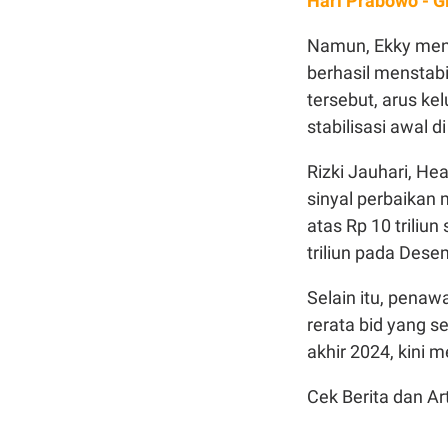
Hari Prabowo - G
Namun, Ekky meni
berhasil menstab
tersebut, arus k
stabilisasi awal d
Rizki Jauhari, H
sinyal perbaikan 
atas Rp 10 triliu
triliun pada Des
Selain itu, pena
rerata bid yang se
akhir 2024, kini me
Cek Berita dan Art