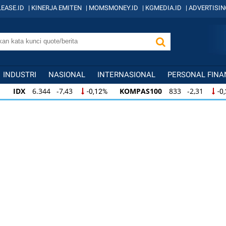
EASE.ID
|
KINERJA EMITEN
|
MOMSMONEY.ID
|
KGMEDIA.ID
|
ADVERTISIN
INDUSTRI
NASIONAL
INTERNASIONAL
PERSONAL FINA
IDX
6.344 -7,43
KOMPAS100
833 -2,31
-0,12%
-0
IDX
6.344 -7,43
KOMPAS100
833 -2,31
-0,12%
-0,
KOMPAS100
833 -2,31
LQ45
631 -3,13
-0,28%
-0,