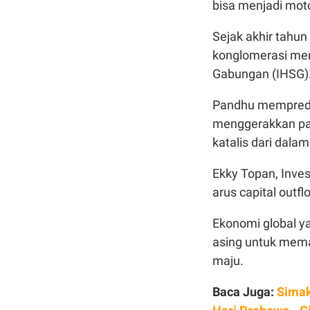
bisa menjadi mot
Sejak akhir tahu
konglomerasi me
Gabungan (IHSG)
Pandhu mempredik
menggerakkan pas
katalis dari dalam
Ekky Topan, Inves
arus capital outf
Ekonomi global ya
asing untuk mema
maju.
Baca Juga:
Simak