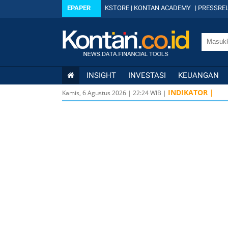
EPAPER
KSTORE
|
KONTAN ACADEMY
|
PRESSREL
INSIGHT
INVESTASI
KEUANGAN
INDIKATOR |
Kamis, 6 Agustus 2026
|
22
:
24
WIB |