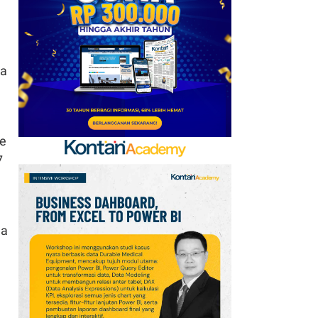
Ini Daftar Pihak yang
Menentang Gianni
Infantino
ya
7
Krisis Migrasi Ancam
Status Maroko sebagai
Tuan Rumah Piala Dunia
2030
ke
7
8
Promo Super Hemat
Indomaret 6–19 Agustus
2026, Diskon Kebutuhan
Rumah hingga 40%
da
9
Jadwal Persija vs Arema
FC Perebutan Juara 3
Piala Presiden 2026,
Kick-off Sore Ini