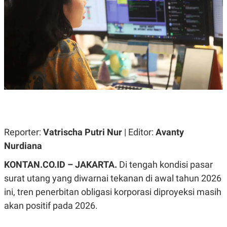
A
A
S
L
I
K
I
E
N
U
D
A
U
N
S
G
T
A
R
N
I
P
I
E
N
L
T
Reporter:
U
E
Vatrischa Putri Nur
| Editor:
Avanty
A
R
Nurdiana
N
N
G
A
KONTAN.CO.ID – JAKARTA.
U
S
Di tengah kondisi pasar
S
I
surat utang yang diwarnai tekanan di awal tahun 2026
A
O
H
N
ini, tren penerbitan obligasi korporasi diproyeksi masih
A
A
L
akan positif pada 2026.
P
R
E
E