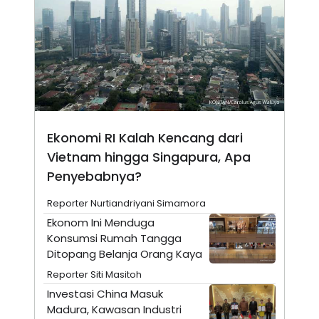
A
I
S
V
K
E
E
M
E
N
T
E
R
I
A
Ekonomi RI Kalah Kencang dari
N
Vietnam hingga Singapura, Apa
L
E
Penyebabnya?
S
T
Reporter Nurtiandriyani Simamora
A
R
Ekonom Ini Menduga
I
Konsumsi Rumah Tangga
Ditopang Belanja Orang Kaya
KANAL
Reporter Siti Masitoh
Investasi China Masuk
P
I
Madura, Kawasan Industri
U
M