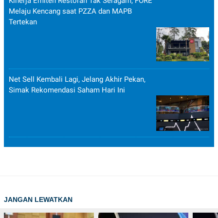
Kinerja Emiten Restoran Tak Seragam, FORE
Melaju Kencang saat PZZA dan MAPB
Tertekan
Net Sell Kembali Lagi, Jelang Akhir Pekan,
Simak Rekomendasi Saham Hari Ini
JANGAN LEWATKAN