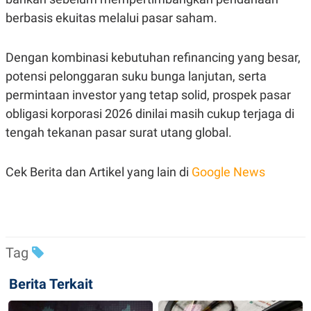
R
T
berbasis ekuitas melalui pasar saham.
I
S
I
N
Dengan kombinasi kebutuhan refinancing yang besar,
G
potensi pelonggaran suku bunga lanjutan, serta
K
G
permintaan investor yang tetap solid, prospek pasar
M
obligasi korporasi 2026 dinilai masih cukup terjaga di
E
D
tengah tekanan pasar surat utang global.
I
A
.
I
Cek Berita dan Artikel yang lain di
Google News
D
SITEMAP
PROFILE
TERM
OF
Tag
USE
PEDOMAN
Berita Terkait
PEMBERITAAN
SIBER
PRIVACY