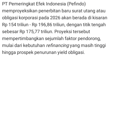
PT Pemeringkat Efek Indonesia (Pefindo)
R
G
S
I
memproyeksikan penerbitan baru surat utang atau
O
O
N
N
obligasi korporasi pada 2026 akan berada di kisaran
A
A
L
L
Rp 154 triliun - Rp 196,86 triliun, dengan titik tengah
F
sebesar Rp 175,77 triliun. Proyeksi tersebut
I
N
mempertimbangkan sejumlah faktor pendorong,
A
N
mulai dari kebutuhan
refinancing
yang masih tinggi
C
hingga prospek penurunan yield obligasi.
E
Y
C
A
A
N
R
G
I
T
T
E
A
R
H
.
U
.
.
K
L
E
I
S
F