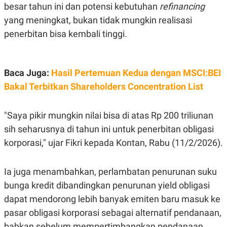
C
L
besar tahun ini dan potensi kebutuhan
refinancing
A
E
D
A
yang meningkat, bukan tidak mungkin realisasi
E
S
penerbitan bisa kembali tinggi.
M
E
Y
.
I
D
Baca Juga:
Hasil Pertemuan Kedua dengan MSCI:BEI
L
K
A
I
Bakal Terbitkan Shareholders Concentration List
N
N
G
E
G
R
A
J
"Saya pikir mungkin nilai bisa di atas Rp 200 triliunan
N
A
sih seharusnya di tahun ini untuk penerbitan obligasi
A
E
N
M
korporasi," ujar Fikri kepada Kontan, Rabu (11/2/2026).
C
I
E
T
T
E
A
N
Ia juga menambahkan, perlambatan penurunan suku
K
bunga kredit dibandingkan penurunan yield obligasi
E
A
dapat mendorong lebih banyak emiten baru masuk ke
P
D
A
V
pasar obligasi korporasi sebagai alternatif pendanaan,
P
E
E
R
bahkan sebelum mempertimbangkan pendanaan