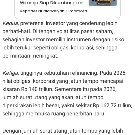
S
A
Wiraraja Siap Dikembangkan
A
G
Reporter Nurtiandriyani Simamora
T
E
D
S
A
Kedua
, preferensi investor yang cenderung lebih
T
berhati-hati. Di tengah volatilitas pasar saham,
A
K
L
sebagian investor memilih instrumen dengan risiko
O
I
lebih terukur seperti obligasi korporasi, sehingga
N
P
T
S
permintaan meningkat.
A
U
N
S
T
Ketiga
, tingginya kebutuhan refinancing. Pada 2025,
V
nilai obligasi korporasi yang jatuh tempo mencapai
kisaran Rp 140 triliun. Sementara itu pada 2026,
JARINGAN
jumlah surat utang yang akan jatuh tempo
K
P
diperkirakan lebih besar, yakni sekitar Rp 162,72 triliun,
O
R
N
E
sehingga membuka ruang penerbitan baru.
T
S
A
S
N
R
Dengan jumlah surat utang jatuh tempo yang lebih
A
E