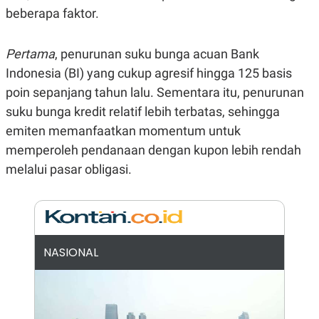
beberapa faktor.
N
S
E
E
W
R
S
E
Pertama
, penurunan suku bunga acuan Bank
S
M
E
O
Indonesia (BI) yang cukup agresif hingga 125 basis
T
N
poin sepanjang tahun lalu. Sementara itu, penurunan
U
I
P
A
suku bunga kredit relatif lebih terbatas, sehingga
A
K
emiten memanfaatkan momentum untuk
D
I
V
L
memperoleh pendanaan dengan kupon lebih rendah
A
melalui pasar obligasi.
S
K
O
R
P
O
R
A
NASIONAL
S
I
K
N
I
A
L
T