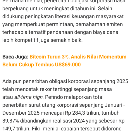
Permana menilai, penerbitan obligasi korporasi masih
E
R
berpeluang untuk meningkat di tahun ini. Selain
F
B
didukung peningkatan literasi keuangan masyarakat
O
U
K
S
yang memperkuat permintaan, pemahaman emiten
U
I
terhadap alternatif pendanaan dengan biaya dana
S
N
E
lebih kompetitif juga semakin baik.
S
S
I
N
Baca Juga:
Bitcoin Turun 3%, Analis Nilai Momentum
S
Belum Cukup Tembus US$69.000
I
G
H
T
Ada pun penerbitan obligasi korporasi sepanjang 2025
S
B
telah mencetak rekor tertinggi sepanjang masa
T
E
O
L
atau
all-time high
. Pefindo melaporkan total
C
A
penerbitan surat utang korporasi sepanjang Januari -
K
N
S
J
Desember 2025 mencapai Rp 284,3 triliun, tumbuh
E
A
T
O
89,87% dibandingkan realisasi 2024 yang sebesar Rp
U
N
149,7 triliun. Fikri menilai capaian tersebut didorong
P