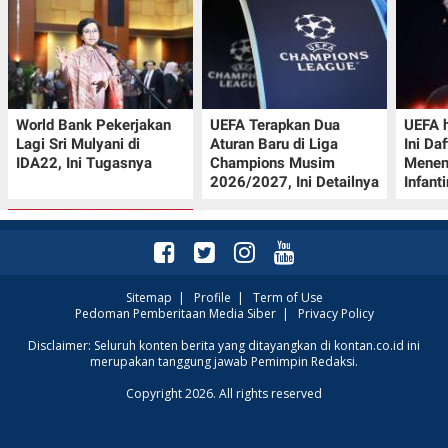
World Bank Pekerjakan
UEFA Terapkan Dua
UEFA h
Lagi Sri Mulyani di
Aturan Baru di Liga
Ini Da
IDA22, Ini Tugasnya
Champions Musim
Menen
2026/2027, Ini Detailnya
Infant
Sitemap
|
Profile
|
Term of Use
Pedoman Pemberitaan Media Siber
|
Privacy Policy
Promo JSM Superindo
Disclaimer: Seluruh konten berita yang ditayangkan di kontan.co.id ini
merupakan tanggung jawab Pemimpin Redaksi.
7–9 Agustus 2026,
Minyak Goreng
Copyright 2026. All rights reserved
Rp37.900 hingga Buah
Diskon 50%