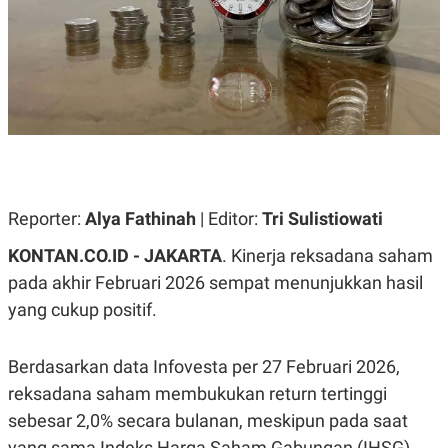
A
A
S
L
I
K
I
E
N
U
D
A
U
N
S
G
T
A
R
N
I
P
I
Reporter:
Alya Fathinah
| Editor:
Tri Sulistiowati
E
N
L
T
KONTAN.CO.ID - JAKARTA
. Kinerja reksadana saham
U
E
A
R
pada akhir Februari 2026 sempat menunjukkan hasil
N
N
G
A
yang cukup positif.
U
S
S
I
A
O
Berdasarkan data Infovesta per 27 Februari 2026,
H
N
A
A
reksadana saham membukukan return tertinggi
L
sebesar 2,0% secara bulanan, meskipun pada saat
P
R
E
E
yang sama Indeks Harga Saham Gabungan (IHSG)