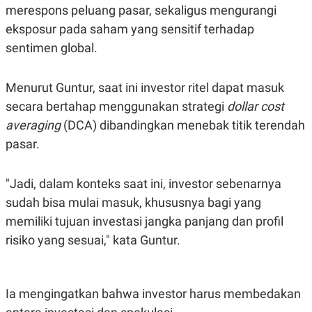
S
A
merespons peluang pasar, sekaligus mengurangi
A
G
T
E
eksposur pada saham yang sensitif terhadap
D
S
sentimen global.
A
T
A
Menurut Guntur, saat ini investor ritel dapat masuk
K
L
O
I
secara bertahap menggunakan strategi
dollar cost
N
P
T
S
averaging
(DCA) dibandingkan menebak titik terendah
A
U
pasar.
N
S
T
V
"Jadi, dalam konteks saat ini, investor sebenarnya
sudah bisa mulai masuk, khususnya bagi yang
JARINGAN
memiliki tujuan investasi jangka panjang dan profil
K
P
risiko yang sesuai," kata Guntur.
O
R
N
E
T
S
A
S
Ia mengingatkan bahwa investor harus membedakan
N
R
A
E