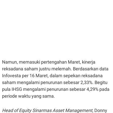
E
E
H
S
A
T
T
Y
A
L
N
E
E
A
N
N
G
A
L
L
I
I
S
S
H
I
S
Namun, memasuki pertengahan Maret, kinerja
E
K
X
O
reksadana saham justru melemah. Berdasarkan data
E
L
C
O
Infovesta per 16 Maret, dalam sepekan reksadana
U
M
T
saham mengalami penurunan sebesar 2,33%. Begitu
I
pula IHSG mengalami penurunan sebesar 4,29% pada
V
E
periode waktu yang sama.
C
O
R
Head of Equity Sinarmas Asset Management
, Donny
N