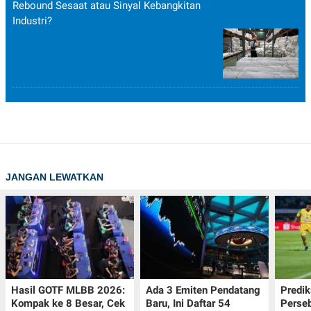
Rebound Sesaat atau Sinyal Kebangkitan
Industri?
JANGAN LEWATKAN
Hasil GOTF MLBB 2026:
Ada 3 Emiten Pendatang
Predik
Kompak ke 8 Besar, Cek
Baru, Ini Daftar 54
Perseb