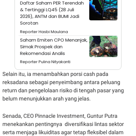
A
I
Daftar Saham PER Terendah
S
V
& Tertinggi LQ45 (28 Juli
K
E
2026), ANTM dan BUMI Jadi
E
M
Sorotan
E
N
Reporter Hasbi Maulana
T
Saham Emiten CPO Menanjak,
E
R
Simak Prospek dan
I
Rekomendasi Analis
A
N
Reporter Pulina Nityakanti
L
E
Selain itu, ia menambahkan porsi cash pada
S
reksadana sebagai penyeimbang antara peluang
T
A
return dan pengelolaan risiko di tengah pasar yang
R
I
belum menunjukkan arah yang jelas.
KANAL
Senada, CEO Pinnacle Investment, Guntur Putra
menekankan pentingnya diversifikasi lintas sektor
P
I
serta menjaga likuiditas agar tetap fleksibel dalam
U
M