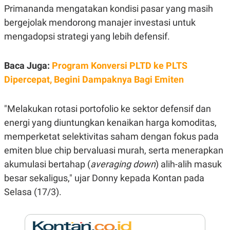
E
Primananda mengatakan kondisi pasar yang masih
R
bergejolak mendorong manajer investasi untuk
F
B
O
U
mengadopsi strategi yang lebih defensif.
K
S
U
I
S
N
Baca Juga:
Program Konversi PLTD ke PLTS
E
S
Dipercepat, Begini Dampaknya Bagi Emiten
S
I
N
S
"Melakukan rotasi portofolio ke sektor defensif dan
I
energi yang diuntungkan kenaikan harga komoditas,
G
H
memperketat selektivitas saham dengan fokus pada
T
emiten blue chip bervaluasi murah, serta menerapkan
S
B
T
E
akumulasi bertahap (
averaging down
) alih-alih masuk
O
L
C
A
besar sekaligus," ujar Donny kepada Kontan pada
K
N
Selasa (17/3).
S
J
E
A
T
O
U
N
P