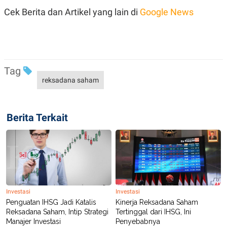
R
T
Cek Berita dan Artikel yang lain di
Google News
I
S
I
N
G
K
G
Tag
M
reksadana saham
E
D
I
A
.
Berita Terkait
I
D
SITEMAP
PROFILE
TERM
OF
USE
Investasi
Investasi
PEDOMAN
Penguatan IHSG Jadi Katalis
Kinerja Reksadana Saham
PEMBERITAAN
Reksadana Saham, Intip Strategi
Tertinggal dari IHSG, Ini
SIBER
Manajer Investasi
Penyebabnya
PRIVACY