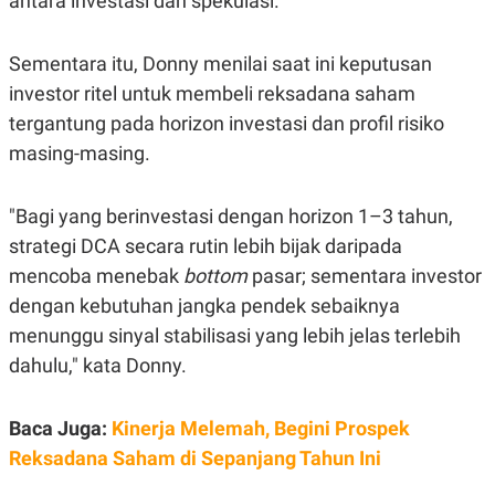
antara investasi dan spekulasi.
C
L
A
E
D
A
E
S
Sementara itu, Donny menilai saat ini keputusan
M
E
investor ritel untuk membeli reksadana saham
Y
.
I
tergantung pada horizon investasi dan profil risiko
D
masing-masing.
L
K
A
I
N
N
G
E
"Bagi yang berinvestasi dengan horizon 1–3 tahun,
G
R
strategi DCA secara rutin lebih bijak daripada
A
J
N
A
mencoba menebak
bottom
pasar; sementara investor
A
E
N
M
dengan kebutuhan jangka pendek sebaiknya
C
I
menunggu sinyal stabilisasi yang lebih jelas terlebih
E
T
T
E
dahulu," kata Donny.
A
N
K
E
A
Baca Juga:
Kinerja Melemah, Begini Prospek
P
D
A
V
Reksadana Saham di Sepanjang Tahun Ini
P
E
E
R