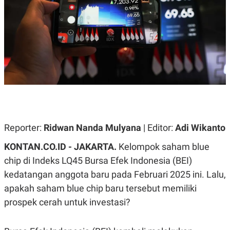
A
A
S
L
I
K
I
E
N
U
D
A
U
N
S
G
T
A
R
N
I
P
I
E
N
L
T
Reporter:
Ridwan Nanda Mulyana
| Editor:
Adi Wikanto
U
E
A
R
KONTAN.CO.ID - JAKARTA.
Kelompok saham blue
N
N
G
A
chip di Indeks LQ45 Bursa Efek Indonesia (BEI)
U
S
kedatangan anggota baru pada Februari 2025 ini. Lalu,
S
I
A
O
apakah saham blue chip baru tersebut memiliki
H
N
A
A
prospek cerah untuk investasi?
L
P
R
E
E