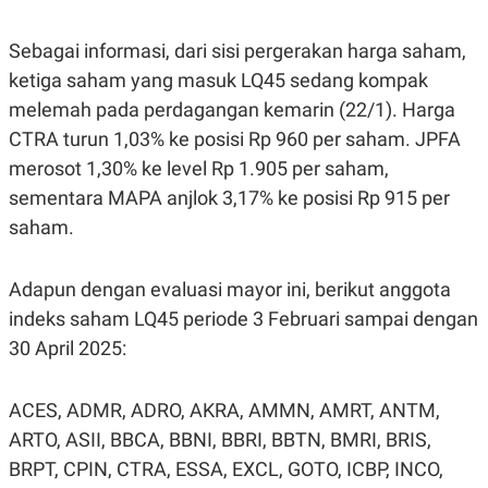
S
A
A
G
T
E
Sebagai informasi, dari sisi pergerakan harga saham,
D
S
A
ketiga saham yang masuk LQ45 sedang kompak
T
melemah pada perdagangan kemarin (22/1). Harga
A
CTRA turun 1,03% ke posisi Rp 960 per saham. JPFA
K
L
O
I
merosot 1,30% ke level Rp 1.905 per saham,
N
P
T
S
sementara MAPA anjlok 3,17% ke posisi Rp 915 per
A
U
saham.
N
S
T
V
Adapun dengan evaluasi mayor ini, berikut anggota
indeks saham LQ45 periode 3 Februari sampai dengan
JARINGAN
30 April 2025:
K
P
O
R
N
E
ACES, ADMR, ADRO, AKRA, AMMN, AMRT, ANTM,
T
S
ARTO, ASII, BBCA, BBNI, BBRI, BBTN, BMRI, BRIS,
A
S
N
R
BRPT, CPIN, CTRA, ESSA, EXCL, GOTO, ICBP, INCO,
A
E