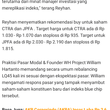
terutama dari minat manajer investasi yang
R
T
I
mereplikasi indeks," terang Reyhan.
S
I
N
Reyhan menyematkan rekomendasi buy untuk saham
G
CTRA dan JPFA . Target harga untuk CTRA ada di Rp
K
G
1.030 - Rp 1.070 dan stoploss di Rp 935. Target untuk
M
E
JPFA ada di Rp 2.030 - Rp 2.190 dan stoploss di Rp
D
I
1.815.
A
.
I
Praktisi Pasar Modal & Founder WH Project William
D
Hartanto memandang secara umum rebalancing
LQ45 kali ini sesuai dengan ekspektasi pasar. William
mengamati respons pasar yang tampak menyambut
SITEMAP
PROFILE
TERM
OF
saham-saham konstituen baru dari indeks blue chip
USE
tersebut.
PEDOMAN
PEMBERITAAN
SIBER
Baca Juga:
AKR Corporindo (AKRA) Incar Laba Rp 2,6
PRIVACY