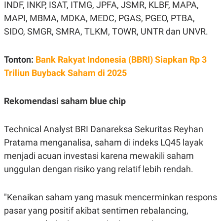
C
L
INDF, INKP, ISAT, ITMG, JPFA, JSMR, KLBF, MAPA,
A
E
MAPI, MBMA, MDKA, MEDC, PGAS, PGEO, PTBA,
D
A
E
S
SIDO, SMGR, SMRA, TLKM, TOWR, UNTR dan UNVR.
M
E
Y
.
I
D
Tonton:
Bank Rakyat Indonesia (BBRI) Siapkan Rp 3
L
K
Triliun Buyback Saham di 2025
A
I
N
N
G
E
Rekomendasi saham blue chip
G
R
A
J
N
A
A
E
Technical Analyst BRI Danareksa Sekuritas Reyhan
N
M
Pratama menganalisa, saham di indeks LQ45 layak
C
I
E
T
menjadi acuan investasi karena mewakili saham
T
E
A
N
unggulan dengan risiko yang relatif lebih rendah.
K
E
A
P
D
"Kenaikan saham yang masuk mencerminkan respons
A
V
pasar yang positif akibat sentimen rebalancing,
P
E
E
R