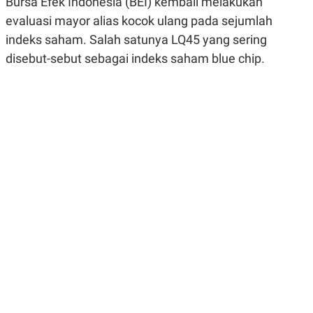
Bursa Efek Indonesia (BEI) kembali melakukan
R
G
evaluasi mayor alias kocok ulang pada sejumlah
S
I
O
O
indeks saham. Salah satunya LQ45 yang sering
N
N
A
A
disebut-sebut sebagai indeks saham blue chip.
L
L
F
I
N
A
N
C
E
Y
C
A
A
N
R
G
I
T
T
E
A
R
H
.
U
.
.
K
L
E
I
S
F