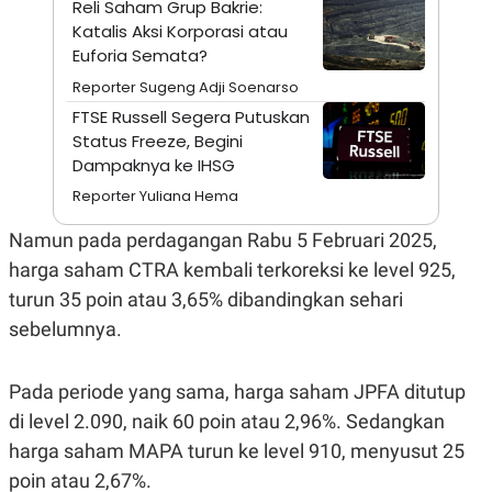
Reli Saham Grup Bakrie:
A
I
S
V
Katalis Aksi Korporasi atau
K
E
Euforia Semata?
E
M
Reporter Sugeng Adji Soenarso
E
N
FTSE Russell Segera Putuskan
T
Status Freeze, Begini
E
Dampaknya ke IHSG
R
I
Reporter Yuliana Hema
A
N
Namun pada perdagangan Rabu 5 Februari 2025,
L
E
harga saham CTRA kembali terkoreksi ke level 925,
S
turun 35 poin atau 3,65% dibandingkan sehari
T
A
sebelumnya.
R
I
Pada periode yang sama, harga saham JPFA ditutup
KANAL
di level 2.090, naik 60 poin atau 2,96%. Sedangkan
harga saham MAPA turun ke level 910, menyusut 25
P
I
poin atau 2,67%.
U
M