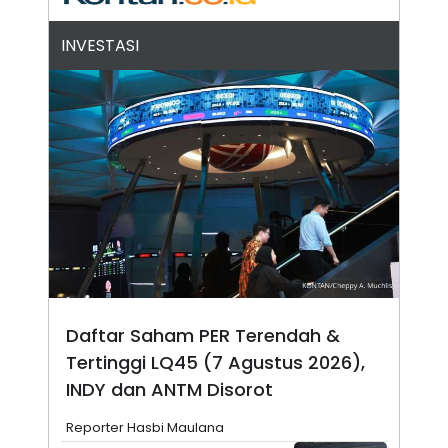
N
S
E
E
INVESTASI
W
R
S
E
S
M
E
O
T
N
U
I
P
A
A
K
D
I
V
L
A
S
K
O
R
P
O
Daftar Saham PER Terendah &
R
A
Tertinggi LQ45 (7 Agustus 2026),
S
I
INDY dan ANTM Disorot
K
N
I
A
Reporter Hasbi Maulana
L
T