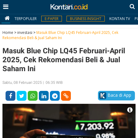
TERPOPULER
E-PAPER
BUSINESS INSIGHT
KONTAN TV
P
Home
>
investasi
>
Masuk Blue Chip LQ45 Februari-April 2025, Cek
Rekomendasi Beli & Jual Saham Ini
MY
Masuk Blue Chip LQ45 Februari-April
KONTAN
2025, Cek Rekomendasi Beli & Jual
Daftar
Saham Ini
Masuk
Sabtu, 08 Februari 2025 | 06:35 WIB
Baca di App
BERITA
I
N
N
A
V
S
E
I
S
O
T
N