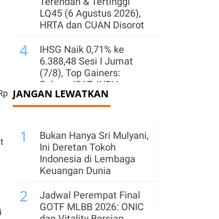
Terendah & Tertinggi
LQ45 (6 Agustus 2026),
HRTA dan CUAN Disorot
4
IHSG Naik 0,71% ke
6.388,48 Sesi I Jumat
(7/8), Top Gainers:
Saham ISAT, INDY,
JANGAN LEWATKAN
Rp
MBMA
5
IHSG Rebound 0,45% ke
1
Level 6.372 Jumat (7/8)
Bukan Hanya Sri Mulyani,
t
Pagi, Sentimen Domestik
Ini Deretan Tokoh
Masih Positif
Indonesia di Lembaga
Keuangan Dunia
6
KSEI Terbitkan ISIN EGR,
2
Pegadaian Siap Pasok
Jadwal Perempat Final
Emas untuk ETF
GOTF MLBB 2026: ONIC
i
dan Vitality Bersiap