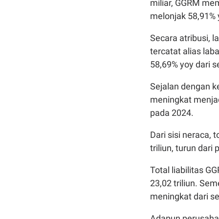
miliar, GGRM memb
melonjak 58,91% y
Secara atribusi, 
tercatat alias lab
58,69% yoy dari s
Sejalan dengan k
meningkat menjad
pada 2024.
Dari sisi neraca,
triliun, turun dari 
Total liabilitas 
23,02 triliun. Sem
meningkat dari se
Adapun perusahaa