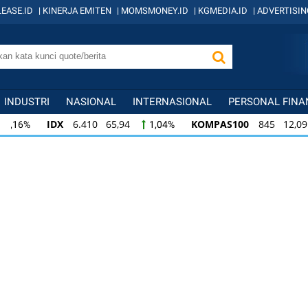
EASE.ID
|
KINERJA EMITEN
|
MOMSMONEY.ID
|
KGMEDIA.ID
|
ADVERTISIN
INDUSTRI
NASIONAL
INTERNASIONAL
PERSONAL FINA
IDX
6.410 65,94
KOMPAS100
845 12,09
1,04%
1,
KOMPAS100
845 12,09
LQ45
640 9,44
1,45%
1,5
LQ45
640 9,44
ISSI
222 2,82
IDX3
1,50%
1,29%