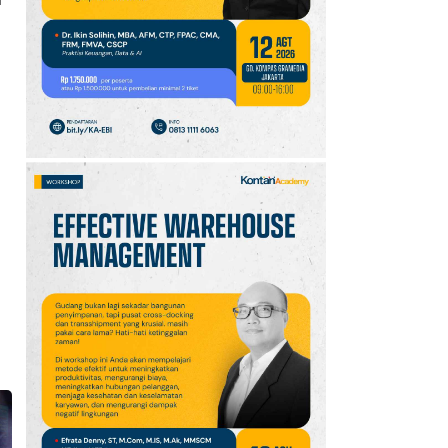
10
Promo JSM Superindo
7–9 Agustus 2026,
Minyak Goreng Rp37.900
hingga Buah Diskon 50%