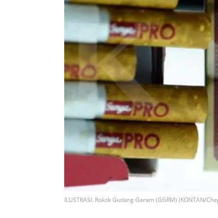
ILUSTRASI. Rokok Gudang Garam (GGRM) (KONTAN/Chepp