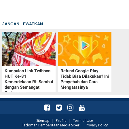
JANGAN LEWATKAN
Kumpulan Link Twibbon
Refund Google Play
HUT Ke-81
Tidak Bisa Dilakukan? Ini
Kemerdekaan RI: Sambut
Penyebab dan Cara
dengan Semangat
Mengatasinya
Perjuangan
Sitemap
|
Profile
|
Term of Use
Pedoman Pemberitaan Media Siber
|
Privacy Policy