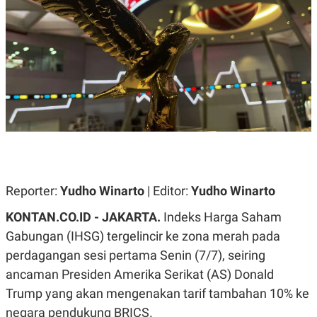
A
A
S
L
I
K
I
E
N
U
D
A
U
N
S
G
T
A
R
N
I
P
I
E
N
L
T
U
E
Reporter:
Yudho Winarto
| Editor:
Yudho Winarto
A
R
N
N
KONTAN.CO.ID -
JAKARTA.
Indeks Harga Saham
G
A
U
S
Gabungan (IHSG) tergelincir ke zona merah pada
S
I
A
O
perdagangan sesi pertama Senin (7/7), seiring
H
N
ancaman Presiden Amerika Serikat (AS) Donald
A
A
L
Trump yang akan mengenakan tarif tambahan 10% ke
P
R
negara pendukung BRICS.
E
E