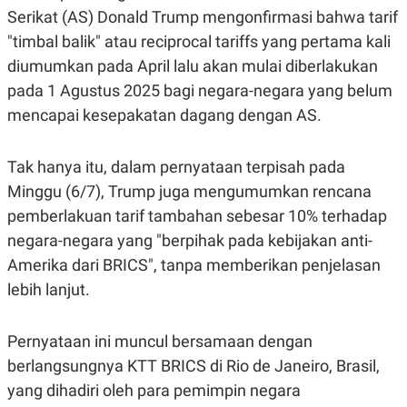
C
L
Serikat (AS) Donald Trump mengonfirmasi bahwa tarif
A
E
D
A
"timbal balik" atau reciprocal tariffs yang pertama kali
E
S
M
E
diumumkan pada April lalu akan mulai diberlakukan
Y
.
pada 1 Agustus 2025 bagi negara-negara yang belum
I
D
mencapai kesepakatan dagang dengan AS.
L
K
A
I
N
N
Tak hanya itu, dalam pernyataan terpisah pada
G
E
G
R
Minggu (6/7), Trump juga mengumumkan rencana
A
J
pemberlakuan tarif tambahan sebesar 10% terhadap
N
A
A
E
negara-negara yang "berpihak pada kebijakan anti-
N
M
C
I
Amerika dari BRICS", tanpa memberikan penjelasan
E
T
lebih lanjut.
T
E
A
N
K
Pernyataan ini muncul bersamaan dengan
E
A
P
D
berlangsungnya KTT BRICS di Rio de Janeiro, Brasil,
A
V
P
E
yang dihadiri oleh para pemimpin negara
E
R