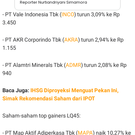
A
I
Reporter Nurtiandriyani Simamora
S
V
K
E
- PT Vale Indonesia Tbk (
INCO
) turun 3,09% ke Rp
E
M
3.450
E
N
T
- PT AKR Corporindo Tbk (
AKRA
) turun 2,94% ke Rp
E
R
1.155
I
A
N
- PT Alamtri Minerals Tbk (
ADMR
) turun 2,08% ke Rp
L
940
E
S
T
A
Baca Juga:
IHSG Diproyeksi Menguat Pekan Ini,
R
I
Simak Rekomendasi Saham dari IPOT
KANAL
Saham-saham top gainers LQ45:
P
I
U
M
- PT Map Aktif Adiperkasa Tbk (
MAPA
) naik 10,27% ke