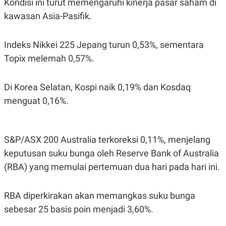
Kondisi ini turut memengaruhi kinerja pasar saham di
POLICY
kawasan Asia-Pasifik.
Indeks Nikkei 225 Jepang turun 0,53%, sementara
Topix melemah 0,57%.
Di Korea Selatan, Kospi naik 0,19% dan Kosdaq
menguat 0,16%.
S&P/ASX 200 Australia terkoreksi 0,11%, menjelang
keputusan suku bunga oleh Reserve Bank of Australia
(RBA) yang memulai pertemuan dua hari pada hari ini.
RBA diperkirakan akan memangkas suku bunga
sebesar 25 basis poin menjadi 3,60%.