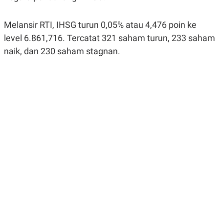
R
G
S
I
O
O
Melansir RTI, IHSG turun 0,05% atau 4,476 poin ke
N
N
level 6.861,716. Tercatat 321 saham turun, 233 saham
A
A
L
L
naik, dan 230 saham stagnan.
F
I
N
A
N
C
E
Y
C
A
A
N
R
G
I
T
T
E
A
R
H
.
U
.
.
K
L
E
I
S
F