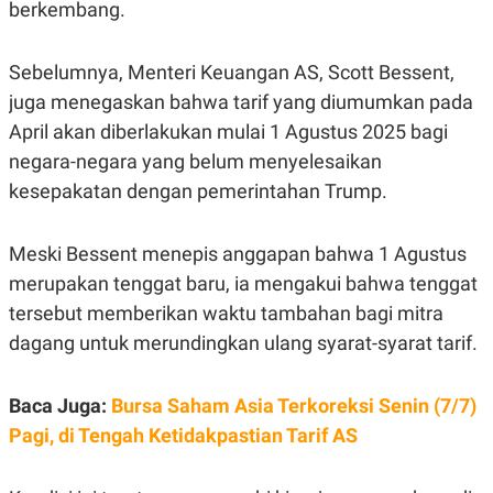
berkembang.
R
T
I
S
I
Sebelumnya, Menteri Keuangan AS, Scott Bessent,
N
G
juga menegaskan bahwa tarif yang diumumkan pada
K
April akan diberlakukan mulai 1 Agustus 2025 bagi
G
negara-negara yang belum menyelesaikan
M
E
kesepakatan dengan pemerintahan Trump.
D
I
A
.
Meski Bessent menepis anggapan bahwa 1 Agustus
I
merupakan tenggat baru, ia mengakui bahwa tenggat
D
tersebut memberikan waktu tambahan bagi mitra
dagang untuk merundingkan ulang syarat-syarat tarif.
SITEMAP
PROFILE
TERM
OF
USE
Baca Juga:
Bursa Saham Asia Terkoreksi Senin (7/7)
PEDOMAN
Pagi, di Tengah Ketidakpastian Tarif AS
PEMBERITAAN
SIBER
PRIVACY