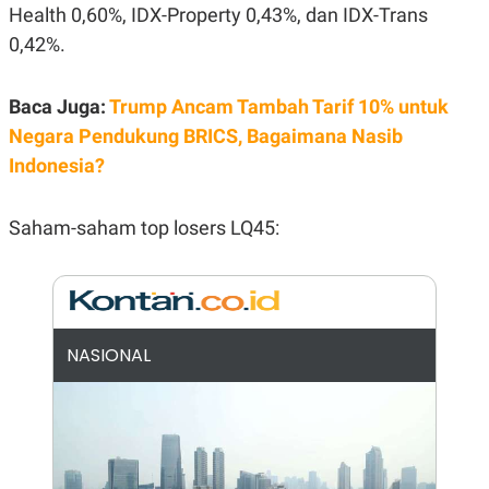
E
Health 0,60%, IDX-Property 0,43%, dan IDX-Trans
R
0,42%.
F
B
O
U
K
S
U
I
Baca Juga:
Trump Ancam Tambah Tarif 10% untuk
S
N
Negara Pendukung BRICS, Bagaimana Nasib
E
S
Indonesia?
S
I
N
S
Saham-saham top losers LQ45:
I
G
H
T
S
B
T
E
NASIONAL
O
L
C
A
K
N
S
J
E
A
T
O
U
N
P