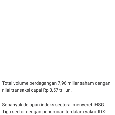
E
E
H
S
A
T
T
Y
A
L
N
E
E
A
N
N
G
A
L
L
I
I
S
S
H
I
S
E
K
X
O
E
L
C
O
U
M
Total volume perdagangan 7,96 miliar saham dengan
T
I
nilai transaksi capai Rp 3,57 triliun.
V
E
C
O
Sebanyak delapan indeks sectoral menyeret IHSG.
R
Tiga sector dengan penurunan terdalam yakni: IDX-
N