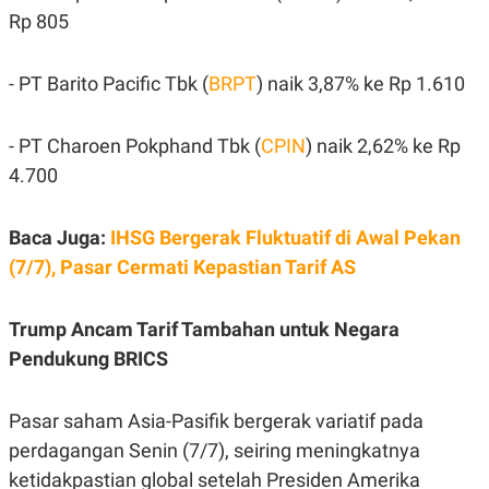
S
A
Rp 805
A
G
T
E
D
S
A
- PT Barito Pacific Tbk (
BRPT
) naik 3,87% ke Rp 1.610
T
A
K
L
- PT Charoen Pokphand Tbk (
CPIN
) naik 2,62% ke Rp
O
I
4.700
N
P
T
S
A
U
N
S
Baca Juga:
IHSG Bergerak Fluktuatif di Awal Pekan
T
V
(7/7), Pasar Cermati Kepastian Tarif AS
JARINGAN
Trump Ancam Tarif Tambahan untuk Negara
Pendukung BRICS
K
P
O
R
N
E
Pasar saham Asia-Pasifik bergerak variatif pada
T
S
A
S
perdagangan Senin (7/7), seiring meningkatnya
N
R
A
E
ketidakpastian global setelah Presiden Amerika