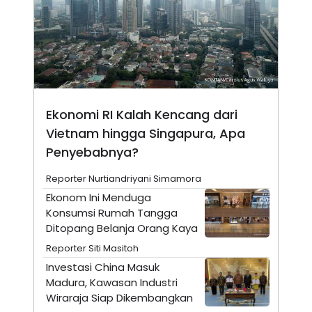
N
S
E
E
W
R
S
E
S
M
E
O
T
N
U
I
P
A
Ekonomi RI Kalah Kencang dari
A
K
Vietnam hingga Singapura, Apa
D
I
V
L
Penyebabnya?
A
S
K
Reporter Nurtiandriyani Simamora
O
Ekonom Ini Menduga
R
P
Konsumsi Rumah Tangga
O
Ditopang Belanja Orang Kaya
R
A
Reporter Siti Masitoh
S
I
Investasi China Masuk
Madura, Kawasan Industri
K
N
I
A
Wiraraja Siap Dikembangkan
L
T