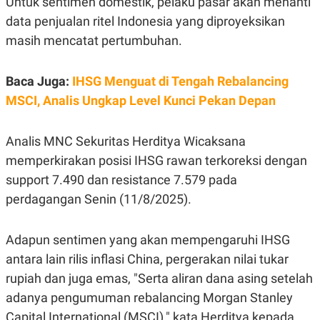
Untuk sentimen domestik, pelaku pasar akan menanti
S
A
A
G
data penjualan ritel Indonesia yang diproyeksikan
T
E
D
S
masih mencatat pertumbuhan.
A
T
A
Baca Juga:
IHSG Menguat di Tengah Rebalancing
K
L
MSCI, Analis Ungkap Level Kunci Pekan Depan
O
I
N
P
T
S
A
U
Analis MNC Sekuritas Herditya Wicaksana
N
S
memperkirakan posisi IHSG rawan terkoreksi dengan
T
V
support 7.490 dan resistance 7.579 pada
perdagangan Senin (11/8/2025).
JARINGAN
Adapun sentimen yang akan mempengaruhi IHSG
K
P
O
R
antara lain rilis inflasi China, pergerakan nilai tukar
N
E
rupiah dan juga emas, "Serta aliran dana asing setelah
T
S
A
S
adanya pengumuman rebalancing Morgan Stanley
N
R
A
E
Capital International (MSCI)," kata Herditya kepada