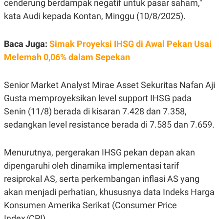
cenderung berdampak negatif untuk pasar saham,"
E
R
kata Audi kepada Kontan, Minggu (10/8/2025).
F
B
O
U
K
S
Baca Juga:
Simak Proyeksi IHSG di Awal Pekan Usai
U
I
S
N
Melemah 0,06% dalam Sepekan
E
S
S
Senior Market Analyst Mirae Asset Sekuritas Nafan Aji
I
N
Gusta memproyeksikan level support IHSG pada
S
I
Senin (11/8) berada di kisaran 7.428 dan 7.358,
G
sedangkan level resistance berada di 7.585 dan 7.659.
H
T
S
B
Menurutnya, pergerakan IHSG pekan depan akan
T
E
O
L
dipengaruhi oleh dinamika implementasi tarif
C
A
K
N
resiprokal AS, serta perkembangan inflasi AS yang
S
J
akan menjadi perhatian, khususnya data Indeks Harga
E
A
T
O
Konsumen Amerika Serikat (Consumer Price
U
N
P
Index/CPI).