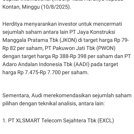
C
L
Kontan, Minggu (10/8/2025).
A
E
D
A
E
S
M
E
Herditya menyarankan investor untuk mencermati
Y
.
I
sejumlah saham antara lain PT Jaya Konstruksi
D
Manggala Pratama Tbk (JKON) di target harga Rp 79-
L
K
Rp 82 per saham, PT Pakuwon Jati Tbk (PWON)
A
I
N
N
dengan target harga Rp 388-Rp 398 per saham dan PT
G
E
G
R
Adaro Andalan Indonesia Tbk (AADI) pada target
A
J
N
A
harga Rp 7.475-Rp 7.700 per saham.
A
E
N
M
C
I
E
T
Sementara, Audi merekomendasikan sejumlah saham
T
E
A
N
pilihan dengan teknikal analisis, antara lain:
K
E
A
P
D
1. PT XLSMART Telecom Sejahtera Tbk (EXCL)
A
V
P
E
E
R