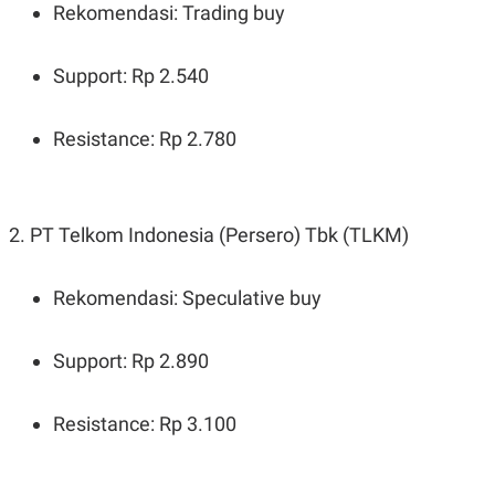
R
T
Rekomendasi: Trading buy
I
S
I
Support: Rp 2.540
N
G
K
Resistance: Rp 2.780
G
M
E
D
I
2. PT Telkom Indonesia (Persero) Tbk (TLKM)
A
.
I
D
Rekomendasi: Speculative buy
Support: Rp 2.890
SITEMAP
PROFILE
TERM
OF
USE
Resistance: Rp 3.100
PEDOMAN
PEMBERITAAN
SIBER
PRIVACY