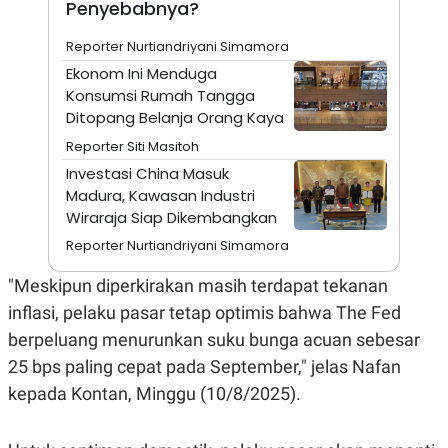
Penyebabnya?
A
I
S
V
K
E
Reporter Nurtiandriyani Simamora
E
M
Ekonom Ini Menduga
E
Konsumsi Rumah Tangga
N
Ditopang Belanja Orang Kaya
T
E
Reporter Siti Masitoh
R
I
Investasi China Masuk
A
Madura, Kawasan Industri
N
Wiraraja Siap Dikembangkan
L
E
Reporter Nurtiandriyani Simamora
S
T
"Meskipun diperkirakan masih terdapat tekanan
A
R
inflasi, pelaku pasar tetap optimis bahwa The Fed
I
berpeluang menurunkan suku bunga acuan sebesar
25 bps paling cepat pada September," jelas Nafan
KANAL
kepada Kontan, Minggu (10/8/2025).
P
I
U
M