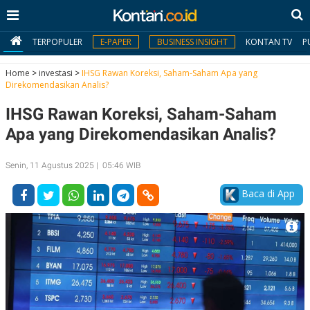
TERPOPULER
E-PAPER
BUSINESS INSIGHT
KONTAN TV
P
Home
>
investasi
>
IHSG Rawan Koreksi, Saham-Saham Apa yang
Direkomendasikan Analis?
MY
IHSG Rawan Koreksi, Saham-Saham
KONTAN
Apa yang Direkomendasikan Analis?
Daftar
Senin, 11 Agustus 2025 | 05:46 WIB
Masuk
Baca di App
BERITA
I
N
N
A
V
S
E
I
S
O
T
N