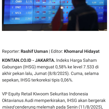
A
A
S
L
I
K
I
E
N
U
D
A
U
N
S
G
T
A
R
N
I
Reporter:
Rashif Usman
| Editor:
Khomarul Hidayat
P
I
E
N
L
T
KONTAN.CO.ID - JAKARTA.
Indeks Harga Saham
U
E
Gabungan (IHSG) menguat 0,58% ke level 7.533 di
A
R
N
N
akhir pekan lalu, Jumat (8/8/2025). Cuma, selama
G
A
U
S
sepekan, IHSG terkoreksi tipis 0,06%.
S
I
A
O
H
N
VP Equity Retail Kiwoom Sekuritas Indonesia
A
A
L
Oktavianus Audi memperkirakan, IHSG akan bergerak
P
R
mixed
cenderung melemah pada Senin (11/8/2025),
E
E