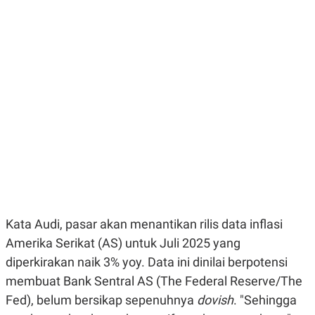
E
E
H
S
A
T
T
Y
A
L
N
E
E
A
N
N
G
A
L
L
I
I
S
S
H
I
S
E
K
X
O
E
L
C
O
U
M
Kata Audi, pasar akan menantikan rilis data inflasi
T
I
Amerika Serikat (AS) untuk Juli 2025 yang
V
diperkirakan naik 3% yoy. Data ini dinilai berpotensi
E
C
membuat Bank Sentral AS (The Federal Reserve/The
O
R
Fed), belum bersikap sepenuhnya
dovish
. "Sehingga
N