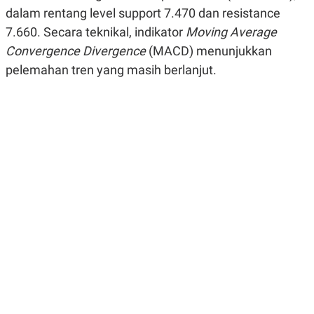
R
G
dalam rentang level support 7.470 dan resistance
S
I
7.660. Secara teknikal, indikator
Moving Average
O
O
N
N
Convergence Divergence
(MACD) menunjukkan
A
A
L
L
pelemahan tren yang masih berlanjut.
F
I
N
A
N
C
E
Y
C
A
A
N
R
G
I
T
T
E
A
R
H
.
U
.
.
K
L
E
I
S
F