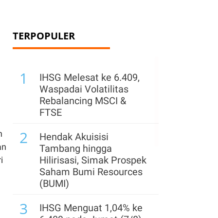
TERPOPULER
1
IHSG Melesat ke 6.409,
Waspadai Volatilitas
Rebalancing MSCI &
FTSE
2
h
Hendak Akuisisi
an
Tambang hingga
Hilirisasi, Simak Prospek
i
Saham Bumi Resources
(BUMI)
3
IHSG Menguat 1,04% ke