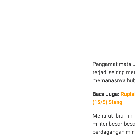
Pengamat mata ua
terjadi seiring m
memanasnya hubu
Baca Juga:
Rupia
(15/5) Siang
Menurut Ibrahim,
militer besar-bes
perdagangan miny