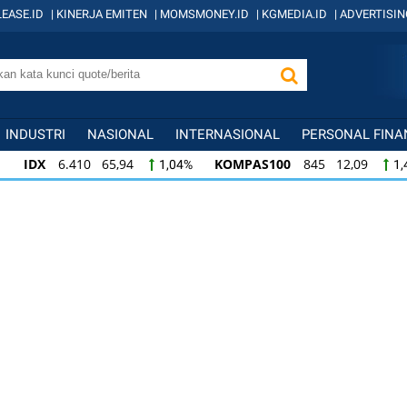
EASE.ID
|
KINERJA EMITEN
|
MOMSMONEY.ID
|
KGMEDIA.ID
|
ADVERTISIN
INDUSTRI
NASIONAL
INTERNASIONAL
PERSONAL FINA
IDX
6.410 65,94
KOMPAS100
845 12,09
1,04%
1,
KOMPAS100
845 12,09
LQ45
640 9,44
1,45%
1,5
LQ45
640 9,44
ISSI
222 2,82
IDX3
1,50%
1,29%