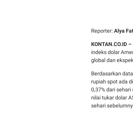
Reporter:
Alya Fa
KONTAN.CO.ID –
indeks dolar Amer
global dan ekspek
Berdasarkan data
rupiah spot ada d
0,37% dari sehar
nilai tukar dolar
sehari sebelumny