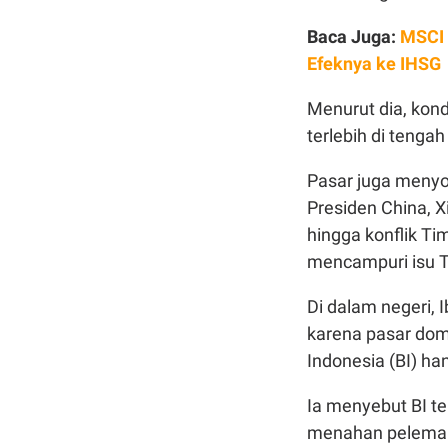
Baca Juga:
MSCI 
Efeknya ke IHSG
Menurut dia, kon
terlebih di tenga
Pasar juga menyo
Presiden China, 
hingga konflik T
mencampuri isu T
Di dalam negeri, 
karena pasar dome
Indonesia (BI) ha
Ia menyebut BI te
menahan pelemaha