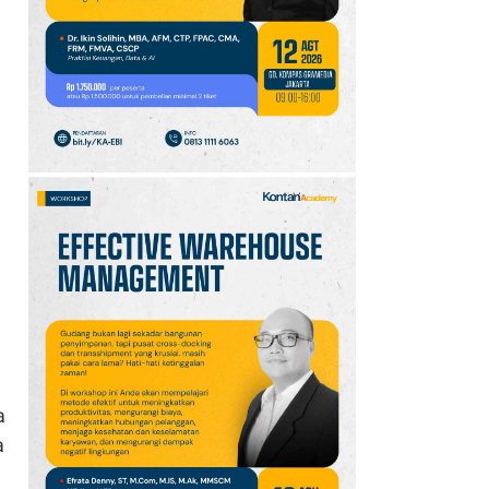
10
Klasemen Grup A Piala
AFF 2026: Ini Skenario
Indonesia Lolos ke
Semifinal
a
a