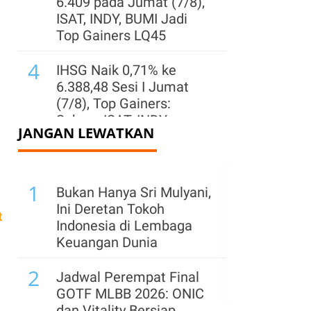
6.409 pada Jumat (7/8),
ISAT, INDY, BUMI Jadi
Top Gainers LQ45
4
IHSG Naik 0,71% ke
6.388,48 Sesi I Jumat
(7/8), Top Gainers:
Saham ISAT, INDY,
JANGAN LEWATKAN
MBMA
5
Wijaya Karya (WIKA)
1
Buka Suara Soal
Bukan Hanya Sri Mulyani,
Rencana Kemenkeu
Ini Deretan Tokoh
t
Ambil Alih Saham
Indonesia di Lembaga
Whoosh
Keuangan Dunia
6
2
Harga Emas Rebound ke
Jadwal Perempat Final
US$ 4.300, Analis
GOTF MLBB 2026: ONIC
Proyeksikan US$ 6.000 di
dan Vitality Bersiap