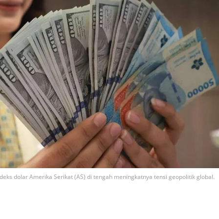
eks dolar Amerika Serikat (AS) di tengah meningkatnya tensi geopolitik global.