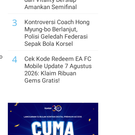
Akhir 2026
Amankan Semifinal
7
3
Usai Suspensi Dicabut
Kontroversi Coach Hong
BEI, Saham COAL
Myung-bo Berlanjut,
Melesat 8,7% Meski
Polisi Geledah Federasi
Masih Merugi
Sepak Bola Korsel
8
4
o
Jelang Delisting,
Cek Kode Redeem EA FC
Indointernet (EDGE)
Mobile Update 7 Agustus
Telah Serap 7,1 Juta
2026: Klaim Ribuan
Saham di Harga Rp
Gems Gratis!
11.500
5
Segera Lepas Saham
9
Saham VIVA Berpeluang
Treasuri 9,63 Miliar, Cek
Rerating, Nilai
Profil Emiten DSSA
Kepemilikan di MDIA
hingga Kinerjanya
Belum Tercermin
6
Arsenal Perpanjang