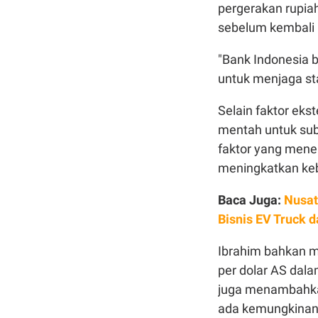
pergerakan rupia
sebelum kembali b
"Bank Indonesia b
untuk menjaga stab
Selain faktor eks
mentah untuk sub
faktor yang menek
meningkatkan keb
Baca Juga:
Nusat
Bisnis EV Truck d
Ibrahim bahkan 
per dolar AS dala
juga menambahkan
ada kemungkinan 