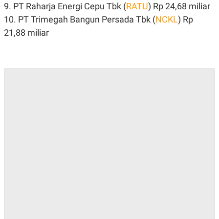
C
L
9. PT Raharja Energi Cepu Tbk (
RATU
) Rp 24,68 miliar
A
E
D
A
10. PT Trimegah Bangun Persada Tbk (
NCKL
) Rp
E
S
21,88 miliar
M
E
Y
.
I
D
L
K
A
I
N
N
G
E
G
R
A
J
N
A
A
E
N
M
C
I
E
T
T
E
A
N
K
E
A
P
D
A
V
P
E
E
R