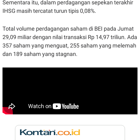
E
Sementara itu, dalam perdagangan sepekan terakhir
R
IHSG masih tercatat turun tipis 0,08%.
F
B
O
U
K
S
Total volume perdagangan saham di BEI pada Jumat
U
I
S
N
29,09 miliar dengan nilai transaksi Rp 14,97 triliun. Ada
E
S
357 saham yang menguat, 255 saham yang melemah
S
dan 189 saham yang stagnan.
I
N
S
I
G
H
T
S
B
T
E
O
L
C
A
K
N
S
J
E
A
T
O
U
N
P