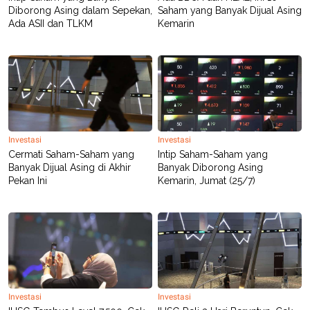
POLICY
Diborong Asing dalam Sepekan,
Saham yang Banyak Dijual Asing
Ada ASII dan TLKM
Kemarin
Investasi
Investasi
Cermati Saham-Saham yang
Intip Saham-Saham yang
Banyak Dijual Asing di Akhir
Banyak Diborong Asing
Pekan Ini
Kemarin, Jumat (25/7)
Investasi
Investasi