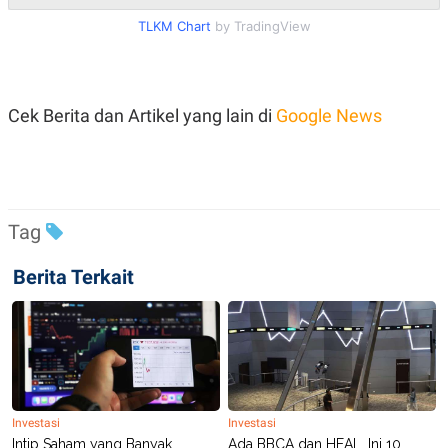
R
T
I
TLKM Chart
by TradingView
S
I
N
G
Cek Berita dan Artikel yang lain di
Google News
K
G
M
E
D
I
A
.
Tag
I
D
Berita Terkait
SITEMAP
PROFILE
TERM
OF
USE
PEDOMAN
PEMBERITAAN
SIBER
Investasi
Investasi
Intip Saham yang Banyak
Ada BBCA dan HEAL, Ini 10
PRIVACY