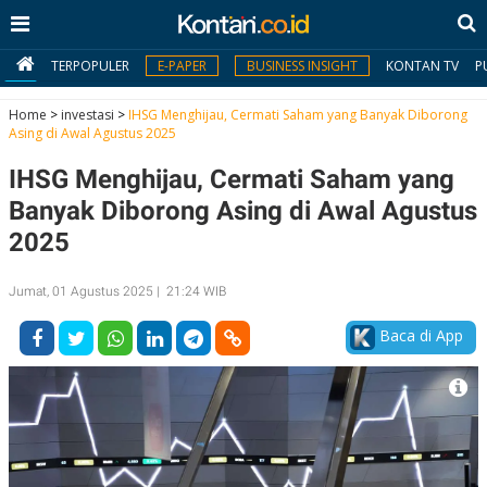
TERPOPULER
E-PAPER
BUSINESS INSIGHT
KONTAN TV
P
Home
>
investasi
>
IHSG Menghijau, Cermati Saham yang Banyak Diborong
Asing di Awal Agustus 2025
MY
IHSG Menghijau, Cermati Saham yang
KONTAN
Banyak Diborong Asing di Awal Agustus
Daftar
2025
Masuk
Jumat, 01 Agustus 2025 | 21:24 WIB
Baca di App
BERITA
I
N
N
A
V
S
E
I
S
O
T
N