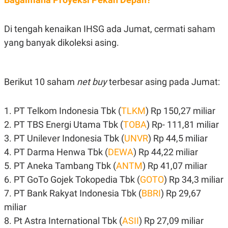
S
A
A
G
T
E
D
S
Di tengah kenaikan IHSG ada Jumat, cermati saham
A
yang banyak dikoleksi asing.
T
A
K
L
O
I
Berikut 10 saham
net buy
terbesar asing pada Jumat:
N
P
T
S
A
U
N
S
1. PT Telkom Indonesia Tbk (
TLKM
) Rp 150,27 miliar
T
V
2. PT TBS Energi Utama Tbk (
TOBA
) Rp- 111,81 miliar
3. PT Unilever Indonesia Tbk (
UNVR
) Rp 44,5 miliar
JARINGAN
4. PT Darma Henwa Tbk (
DEWA
) Rp 44,22 miliar
5. PT Aneka Tambang Tbk (
ANTM
) Rp 41,07 miliar
K
P
6. PT GoTo Gojek Tokopedia Tbk (
GOTO
) Rp 34,3 miliar
O
R
N
E
7. PT Bank Rakyat Indonesia Tbk (
BBRI
) Rp 29,67
T
S
A
S
miliar
N
R
8. Pt Astra International Tbk (
ASII
) Rp 27,09 miliar
A
E