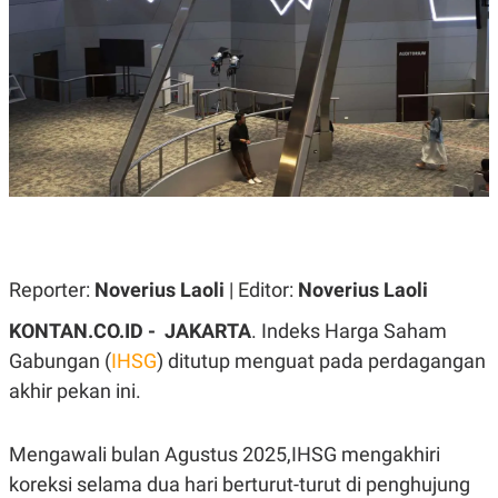
A
A
S
L
I
K
I
E
N
U
D
A
U
N
S
G
T
A
R
N
I
P
I
E
N
L
T
Reporter:
U
E
Noverius Laoli
| Editor:
Noverius Laoli
A
R
N
N
KONTAN.CO.ID - JAKARTA
. Indeks Harga Saham
G
A
Gabungan (
U
S
IHSG
) ditutup menguat pada perdagangan
S
I
akhir pekan ini.
A
O
H
N
A
A
L
Mengawali bulan Agustus 2025,IHSG mengakhiri
P
R
koreksi selama dua hari berturut-turut di penghujung
E
E