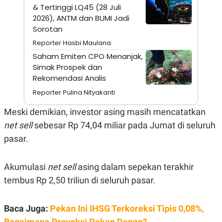
A
I
& Tertinggi LQ45 (28 Juli
S
V
2026), ANTM dan BUMI Jadi
K
E
E
Sorotan
M
Reporter Hasbi Maulana
E
N
Saham Emiten CPO Menanjak,
T
Simak Prospek dan
E
R
Rekomendasi Analis
I
A
Reporter Pulina Nityakanti
N
Meski demikian, investor asing masih mencatatkan
L
E
net sell
sebesar Rp 74,04 miliar pada Jumat di seluruh
S
T
pasar.
A
R
I
Akumulasi
net sell
asing dalam sepekan terakhir
tembus Rp 2,50 triliun di seluruh pasar.
KANAL
Baca Juga:
Pekan Ini IHSG Terkoreksi Tipis 0,08%,
P
I
U
M
Bagaimana Proyeksi Pekan Depan?