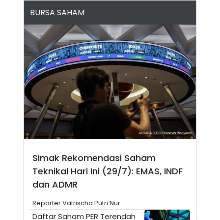
N
S
BURSA SAHAM
E
E
W
R
S
E
S
M
E
O
T
N
U
I
P
A
A
K
D
I
V
L
A
S
K
O
R
P
O
Simak Rekomendasi Saham
R
Teknikal Hari Ini (29/7): EMAS, INDF
A
S
dan ADMR
I
K
N
Reporter Vatrischa Putri Nur
I
A
Daftar Saham PER Terendah
L
T