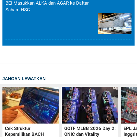
BEI Masukkan ALKA dan AGAR ke Daftar
Saham HSC
JANGAN LEWATKAN
Cek Struktur
GOTF MLBB 2026 Day 2:
EPL J
Kepemilikan BACH
ONIC dan Vitality
Inggri