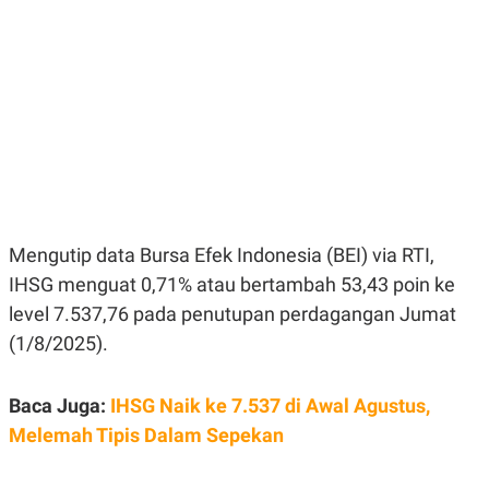
E
E
H
S
A
T
T
Y
A
L
N
E
E
A
N
N
G
A
L
L
I
I
S
S
H
I
S
Mengutip data Bursa Efek Indonesia (BEI) via RTI,
E
K
IHSG menguat 0,71% atau bertambah 53,43 poin ke
X
O
E
L
level 7.537,76 pada penutupan perdagangan Jumat
C
O
U
M
(1/8/2025).
T
I
V
Baca Juga:
IHSG Naik ke 7.537 di Awal Agustus,
E
C
Melemah Tipis Dalam Sepekan
O
R
N