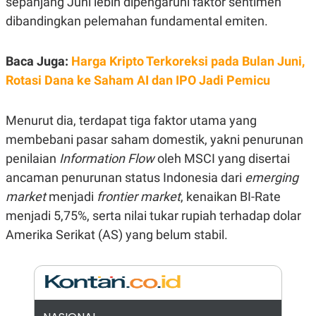
sepanjang Juni lebih dipengaruhi faktor sentimen
E
R
dibandingkan pelemahan fundamental emiten.
F
B
O
U
K
S
Baca Juga:
Harga Kripto Terkoreksi pada Bulan Juni,
U
I
S
N
Rotasi Dana ke Saham AI dan IPO Jadi Pemicu
E
S
S
Menurut dia, terdapat tiga faktor utama yang
I
N
membebani pasar saham domestik, yakni penurunan
S
penilaian
I
Information Flow
oleh MSCI yang disertai
G
ancaman penurunan status Indonesia dari
emerging
H
T
market
menjadi
frontier market
, kenaikan BI-Rate
S
B
menjadi 5,75%, serta nilai tukar rupiah terhadap dolar
T
E
O
L
Amerika Serikat (AS) yang belum stabil.
C
A
K
N
S
J
E
A
T
O
U
N
P