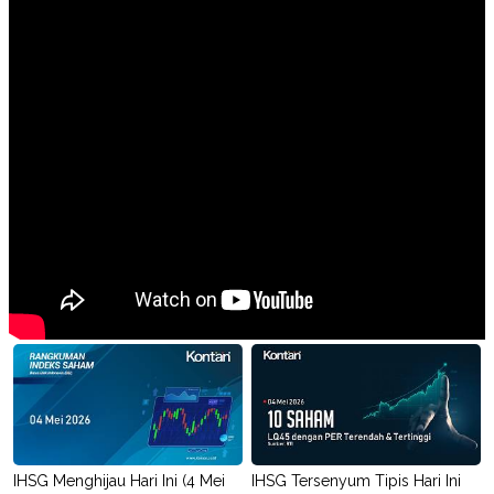
POLICY
IHSG Menghijau Hari Ini (4 Mei
IHSG Tersenyum Tipis Hari Ini