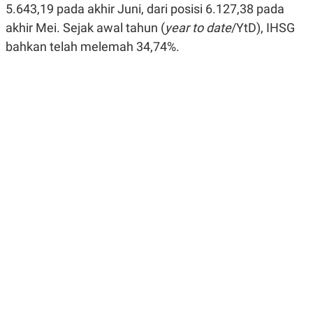
5.643,19 pada akhir Juni, dari posisi 6.127,38 pada
R
G
S
I
akhir Mei. Sejak awal tahun (
year to date
/YtD), IHSG
O
O
N
N
bahkan telah melemah 34,74%.
A
A
L
L
F
I
N
A
N
C
E
Y
C
A
A
N
R
G
I
T
T
E
A
R
H
.
U
.
.
K
L
E
I
S
F