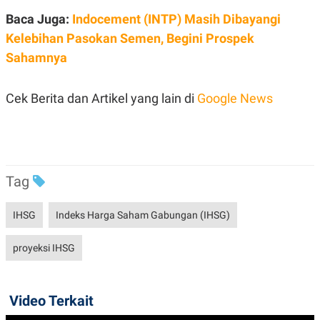
R
T
Baca Juga:
Indocement (INTP) Masih Dibayangi
I
S
Kelebihan Pasokan Semen, Begini Prospek
I
N
Sahamnya
G
K
G
Cek Berita dan Artikel yang lain di
Google News
M
E
D
I
A
.
I
Tag
D
IHSG
Indeks Harga Saham Gabungan (IHSG)
SITEMAP
PROFILE
TERM
proyeksi IHSG
OF
USE
PEDOMAN
PEMBERITAAN
Video Terkait
SIBER
PRIVACY