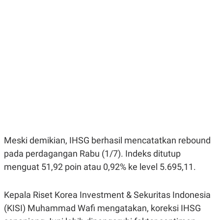
E
E
H
S
A
T
T
Y
A
L
N
E
E
A
N
N
G
A
L
L
I
I
S
S
H
I
S
E
K
X
O
E
L
Meski demikian, IHSG berhasil mencatatkan rebound
C
O
U
M
pada perdagangan Rabu (1/7). Indeks ditutup
T
menguat 51,92 poin atau 0,92% ke level 5.695,11.
I
V
E
C
Kepala Riset Korea Investment & Sekuritas Indonesia
O
R
(KISI) Muhammad Wafi mengatakan, koreksi IHSG
N