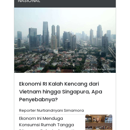
NASIONAL
N
S
E
E
W
R
S
E
S
M
E
O
T
N
U
I
P
A
A
K
D
I
V
L
A
S
K
O
R
Ekonomi RI Kalah Kencang dari
P
Vietnam hingga Singapura, Apa
O
R
Penyebabnya?
A
S
Reporter Nurtiandriyani Simamora
I
Ekonom Ini Menduga
K
N
I
A
Konsumsi Rumah Tangga
L
T