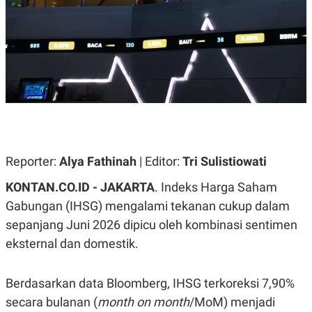
A
A
S
L
I
K
I
E
N
U
D
A
U
N
S
G
T
A
R
N
I
P
I
E
N
Reporter:
Alya Fathinah
| Editor:
Tri Sulistiowati
L
T
U
E
KONTAN.CO.ID - JAKARTA
. Indeks Harga Saham
A
R
N
N
Gabungan (IHSG) mengalami tekanan cukup dalam
G
A
sepanjang Juni 2026 dipicu oleh kombinasi sentimen
U
S
S
I
eksternal dan domestik.
A
O
H
N
A
A
L
Berdasarkan data Bloomberg, IHSG terkoreksi 7,90%
P
R
secara bulanan (
month on month
/MoM) menjadi
E
E