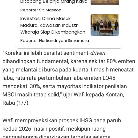
Ditopang Belanja Orang Kaya
A
I
S
V
Reporter Siti Masitoh
K
E
E
Investasi China Masuk
M
Madura, Kawasan Industri
E
Wiraraja Siap Dikembangkan
N
T
Reporter Nurtiandriyani Simamora
E
R
I
"Koreksi ini lebih bersifat sentiment-
driven
A
dibandingkan fundamental, karena sekitar 80% emiten
N
yang melantai di bursa pada kuartal I masih mencatat
L
E
laba, rata-rata pertumbuhan laba emiten LQ45
S
T
mendekati 30%, serta mayoritas indikator penilaian
A
MSCI masih tetap solid," ujar Wafi kepada Kontan,
R
I
Rabu (1/7).
KANAL
Wafi memproyeksikan prospek IHSG pada paruh
kedua 2026 masih positif, meskipun ruang
P
I
U
M
penguatannya diperkirakan terbatas selama