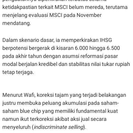
S
A
ketidakpastian terkait MSCI belum mereda, terutama
A
G
T
E
menjelang evaluasi MSCI pada November
D
S
A
mendatang.
T
A
K
L
Dalam skenario dasar, ia memperkirakan IHSG
O
I
berpotensi bergerak di kisaran 6.000 hingga 6.500
N
P
T
S
pada akhir tahun dengan asumsi reformasi pasar
A
U
N
S
modal berjalan kredibel dan stabilitas nilai tukar rupiah
T
V
tetap terjaga.
JARINGAN
Menurut Wafi, koreksi tajam yang terjadi belakangan
K
P
justru membuka peluang akumulasi pada saham-
O
R
saham blue chip yang memiliki fundamental kuat
N
E
T
S
namun ikut terkoreksi akibat aksi jual secara
A
S
N
R
menyeluruh (
indiscriminate selling
).
A
E