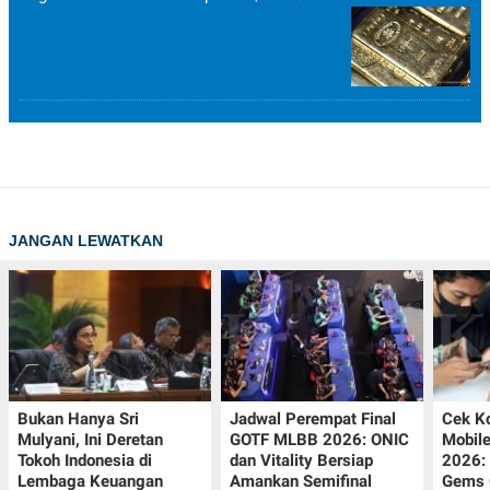
JANGAN LEWATKAN
Bukan Hanya Sri
Jadwal Perempat Final
Cek K
Mulyani, Ini Deretan
GOTF MLBB 2026: ONIC
Mobil
Tokoh Indonesia di
dan Vitality Bersiap
2026:
Lembaga Keuangan
Amankan Semifinal
Gems G