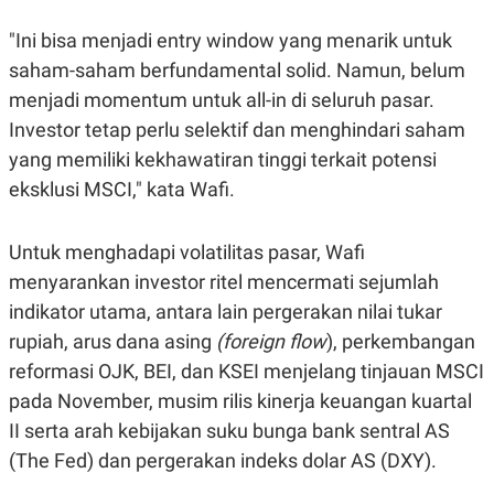
C
L
A
E
"Ini bisa menjadi entry window yang menarik untuk
D
A
E
S
saham-saham berfundamental solid. Namun, belum
M
E
Y
.
menjadi momentum untuk all-in di seluruh pasar.
I
Investor tetap perlu selektif dan menghindari saham
D
yang memiliki kekhawatiran tinggi terkait potensi
L
K
A
I
eksklusi MSCI," kata Wafi.
N
N
G
E
G
R
A
J
Untuk menghadapi volatilitas pasar, Wafi
N
A
menyarankan investor ritel mencermati sejumlah
A
E
N
M
indikator utama, antara lain pergerakan nilai tukar
C
I
E
T
rupiah, arus dana asing
(foreign flow
), perkembangan
T
E
reformasi OJK, BEI, dan KSEI menjelang tinjauan MSCI
A
N
K
pada November, musim rilis kinerja keuangan kuartal
E
A
II serta arah kebijakan suku bunga bank sentral AS
P
D
A
V
(The Fed) dan pergerakan indeks dolar AS (DXY).
P
E
E
R