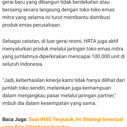
C
L
gerai baru yang dibangun tidak berdekatan atau
A
E
bersaing secara langsung dengan toko-toko emas
D
A
E
S
mitra yang selama ini turut membantu distribusi
M
E
Y
.
produk emas perusahaan.
I
D
L
K
Sebagai catatan, di luar gerai resmi, HRTA juga aktif
A
I
menyalurkan produk melalui jaringan toko emas mitra
N
N
G
E
yang jumlahnya diperkirakan mencapai 100.000 unit di
G
R
A
J
seluruh Indonesia.
N
A
A
E
N
M
"Jadi, keberhasilan kinerja kami tidak hanya dilihat dari
C
I
E
T
jumlah toko sendiri, melainkan juga kemampuan
T
E
A
N
dalam menjangkau pasar melalui jaringan partner,"
K
imbuh dia dalam kesempatan yang sama.
E
A
P
D
A
V
Baca Juga:
Saat IHSG Terpuruk, Ini Strategi Investasi
P
E
E
R
yang Bisa Ditimbang Investor