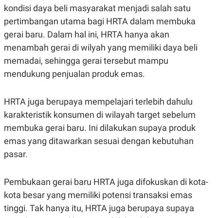
S
A
kondisi daya beli masyarakat menjadi salah satu
A
G
T
E
pertimbangan utama bagi HRTA dalam membuka
D
S
gerai baru. Dalam hal ini, HRTA hanya akan
A
T
menambah gerai di wilyah yang memiliki daya beli
A
memadai, sehingga gerai tersebut mampu
K
L
O
I
mendukung penjualan produk emas.
N
P
T
S
A
U
HRTA juga berupaya mempelajari terlebih dahulu
N
S
T
karakteristik konsumen di wilayah target sebelum
V
membuka gerai baru. Ini dilakukan supaya produk
emas yang ditawarkan sesuai dengan kebutuhan
JARINGAN
pasar.
K
P
O
R
Pembukaan gerai baru HRTA juga difokuskan di kota-
N
E
T
S
kota besar yang memiliki potensi transaksi emas
A
S
N
R
tinggi. Tak hanya itu, HRTA juga berupaya supaya
A
E