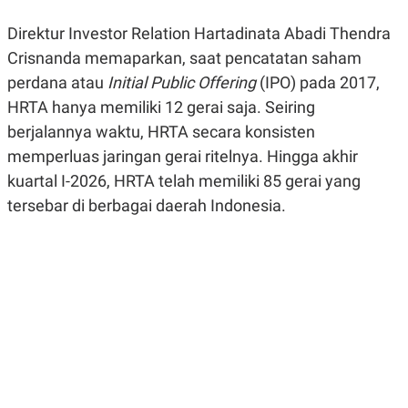
R
G
S
I
Direktur Investor Relation Hartadinata Abadi Thendra
O
O
N
N
Crisnanda memaparkan, saat pencatatan saham
A
A
perdana atau
Initial Public Offering
(IPO) pada 2017,
L
L
F
HRTA hanya memiliki 12 gerai saja. Seiring
I
N
berjalannya waktu, HRTA secara konsisten
A
memperluas jaringan gerai ritelnya. Hingga akhir
N
C
kuartal I-2026, HRTA telah memiliki 85 gerai yang
E
tersebar di berbagai daerah Indonesia.
Y
C
A
A
N
R
G
I
T
T
E
A
R
H
.
U
.
.
K
L
E
I
S
F