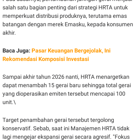
E
R
salah satu bagian penting dari strategi HRTA untuk
F
B
memperkuat distribusi produknya, terutama emas
O
U
batangan dengan merek Emasku, kepada konsumen
K
S
U
I
akhir.
S
N
E
S
S
Baca Juga:
Pasar Keuangan Bergejolak, Ini
I
Rekomendasi Komposisi Investasi
N
S
I
G
Sampai akhir tahun 2026 nanti, HRTA menargetkan
H
dapat menambah 15 gerai baru sehingga total gerai
T
S
B
yang dioperasikan emiten tersebut mencapai 100
T
E
unit.\
O
L
C
A
K
N
S
J
Target penambahan gerai tersebut tergolong
E
A
konservatif. Sebab, saat ini Manajemen HRTA tidak
T
O
U
N
lagi mengejar ekspansi gerai secara agresif. "Fokus
P