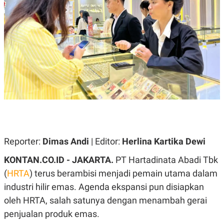
A
A
S
L
I
K
I
E
N
U
D
A
U
N
S
G
T
A
R
N
I
P
I
E
N
L
T
U
E
A
R
Reporter:
Dimas Andi
| Editor:
Herlina Kartika Dewi
N
N
G
A
KONTAN.CO.ID - JAKARTA.
PT Hartadinata Abadi Tbk
U
S
S
I
(
HRTA
) terus berambisi menjadi pemain utama dalam
A
O
H
N
industri hilir emas. Agenda ekspansi pun disiapkan
A
A
oleh HRTA, salah satunya dengan menambah gerai
L
penjualan produk emas.
P
R
E
E