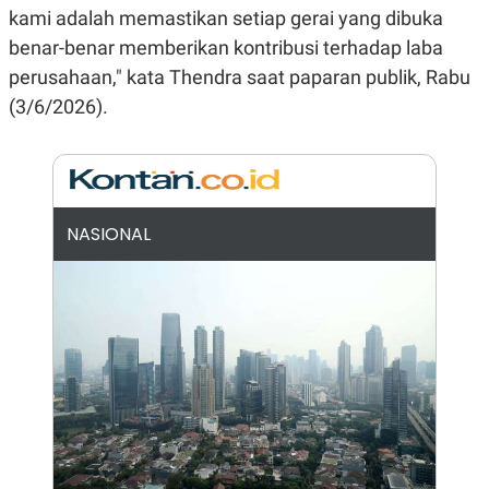
kami adalah memastikan setiap gerai yang dibuka
N
S
E
E
benar-benar memberikan kontribusi terhadap laba
W
R
S
E
perusahaan," kata Thendra saat paparan publik, Rabu
S
M
(3/6/2026).
E
O
T
N
U
I
P
A
A
K
D
I
V
L
NASIONAL
A
S
K
O
R
P
O
R
A
S
I
K
N
I
A
L
T