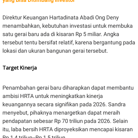
R
T
I
S
Direktur Keuangan Hartadinata Abadi Ong Deny
I
N
menambahkan, kebutuhan investasi untuk membuka
G
satu gerai baru ada di kisaran Rp 5 miliar. Angka
K
G
tersebut tentu bersifat relatif, karena bergantung pada
M
E
lokasi dan ukuran bangunan gerai tersebut.
D
I
A
Target Kinerja
.
I
D
Penambahan gerai baru diharapkan dapat membantu
ambisi HRTA untuk meningkatkan kinerja
SITEMAP
PROFILE
TERM
keuangannya secara signifikan pada 2026. Sandra
OF
menyebut, pihaknya menargetkan dapat meraih
USE
PEDOMAN
pendapatan sebesar Rp 70 triliun pada 2026. Selain
PEMBERITAAN
itu, laba bersih HRTA diproyeksikan mencapai kisaran
SIBER
Rp 1,4 triliun--Rp 1,5 triliun.
PRIVACY