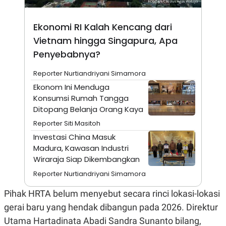
A
I
S
V
K
E
Ekonomi RI Kalah Kencang dari
E
M
Vietnam hingga Singapura, Apa
E
N
Penyebabnya?
T
E
Reporter Nurtiandriyani Simamora
R
I
Ekonom Ini Menduga
A
Konsumsi Rumah Tangga
N
Ditopang Belanja Orang Kaya
L
E
Reporter Siti Masitoh
S
Investasi China Masuk
T
A
Madura, Kawasan Industri
R
Wiraraja Siap Dikembangkan
I
Reporter Nurtiandriyani Simamora
KANAL
Pihak HRTA belum menyebut secara rinci lokasi-lokasi
gerai baru yang hendak dibangun pada 2026. Direktur
P
I
Utama Hartadinata Abadi Sandra Sunanto bilang,
U
M