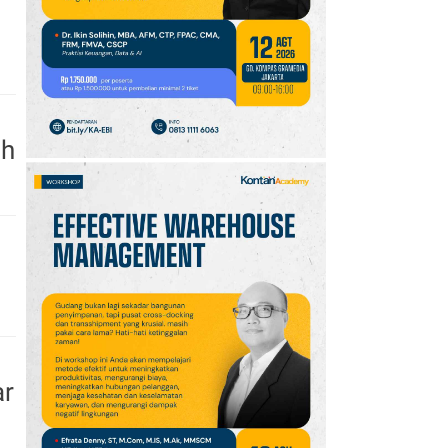
10
Promo JSM Alfamart 7–
9 Agustus 2026, Minyak
Goreng 2 Liter Mulai
Rp41.500
ah
ar