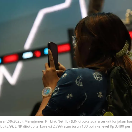
lasa (2/9/2025). Manajemen PT Link Net Tbk (LINK) buka suara terkait lonjakan ha
(3/9), LINK ditutup terkoreksi 2,79% atau turun 100 poin ke level Rp 3.480 per