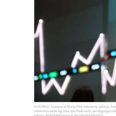
ILUSTRASI. Suasana di Bursa Efek Indonesia, Jakarta, Se
sahamnya pada Agustus lalu.Pada akhir perdagangan Rabu 
saham. KONTAN/Cheppy A. Muchlis/02/09/2025