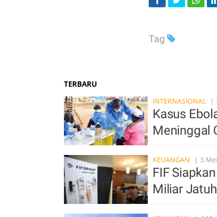
Tag
TERBARU
INTERNASIONAL
| 
Kasus Ebol
Meninggal 
KEUANGAN
| 3 Men
FIF Siapkan
Miliar Jat