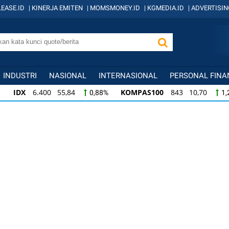
EASE.ID
|
KINERJA EMITEN
|
MOMSMONEY.ID
|
KGMEDIA.ID
|
ADVERTISIN
INDUSTRI
NASIONAL
INTERNASIONAL
PERSONAL FINA
IDX
6.400 55,84
KOMPAS100
843 10,70
0,88%
1,
KOMPAS100
843 10,70
LQ45
639 8,64
1,28%
1,3
LQ45
639 8,64
ISSI
222 2,38
IDX3
1,37%
1,08%