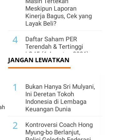
Masih Tertekan
Meskipun Laporan
Kinerja Bagus, Cek yang
Layak Beli?
4
Daftar Saham PER
Terendah & Tertinggi
LQ45 (6 Agustus 2026),
JANGAN LEWATKAN
HRTA dan CUAN Disorot
5
Wall Street Ditutup Turun
1
Kamis (6/8), Cermati
Bukan Hanya Sri Mulyani,
Perundingan AS-Iran dan
Ini Deretan Tokoh
Laporan Emiten
Indonesia di Lembaga
ah
Keuangan Dunia
6
Rights Issue Belum Juga
2
Dimulai, Cakra Buana
Kontroversi Coach Hong
(CBRE) Catatkan Rugi
Myung-bo Berlanjut,
Bersih
Polisi Geledah Federasi