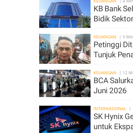
KEUANGAN
| 4 Men
KB Bank Sel
Bidik Sekto
KEUANGAN
| 9 Men
Petinggi Di
Tunjuk Pen
KEUANGAN
| 12 Me
BCA Salurka
Juni 2026
INTERNASIONAL
| 
SK Hynix Ge
untuk Ekspa