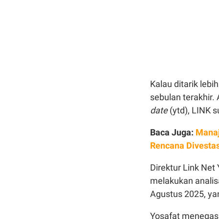
Kalau ditarik le
sebulan terakhir.
date
(ytd), LINK 
Baca Juga:
Manaj
Rencana Divestas
Direktur Link Ne
melakukan analis
Agustus 2025, ya
Yosafat menegask