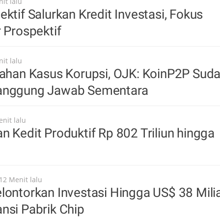
it lalu
ektif Salurkan Kredit Investasi, Fokus
r Prospektif
it lalu
tahan Kasus Korupsi, OJK: KoinP2P Sud
anggung Jawab Sementara
nit lalu
n Kedit Produktif Rp 802 Triliun hingga
12 Menit lalu
lontorkan Investasi Hingga US$ 38 Mili
nsi Pabrik Chip